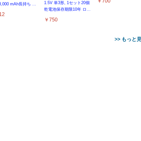
￥700
1.5V 単3形, 1セット20個
液漏れ防止 防錆設計 ロ
8,000 mAh長持ち 高
乾電池保存期限10年 ロッ
ット2023.1 保存期限10
 液漏れ防止 リモコ
12
ト 2023.4 液漏れ防止 ア
リモコン・時計・おも
時計・おもちゃ用 ロ
￥750
ルカリ 大容量
ゃ用
(単4形30本)
>> もっと
USB Type Cケーブル
コム 充電器 40W 2
-Ban Meta スマート
エレコム 65W 充電器
gpsタグ 紛失防止タグ
ANDERY スマホホルダ
エレコム 充電器 40W 2
Apple Watch 45mm
ム 充電器 Type-C
【1m+1m+2m+2m/4本】
 Type-C USB PD
ス WAYFARER 調光
Type-C コンセント 急速
【iOS/Android両対応】
ー 車 【真空ゲル吸盤 
ポート Type-C USB PD
44mm 一体型 バンド ケ
-C 20W USB PD対
タイプc ケーブル PD対
PPS対応 GaN II採
ズ IPX4防水シャイ
PD対応 スイング式プラ
スマートタグ 忘れ物防止
定性 車載ホルダー ドラ
対応 PPS対応 GaN II採
ース【Apple Watch
ケーブル一体型 1.5m
応 60W急速充電】データ
折りたたみ式プラグ
ブラック / グリーン
グ採用 PSE技術基準適合
器 高精度測位 GPSトラ
イバー推奨
用 折りたたみ式プラグ
SE3/9/8/7/SE2/SE/6/5/
￥749
790
,100
￥2,190
￥1,699
￥1,998
￥1,790
￥2,999
E認証品 GaN採用 折
転送 断線防止 高耐久ナ
イト EC-
m 0RW4012
ブラック EC-
ッカー 追跡タグ 月額料
ホワイト EC-
対応】 耐衝撃 PC TPU
058
たみ式プラグ しろち
イロン iPhone 17/iPhone
0640WH
AC12465BK
金なし IPX7防水 小型 軽
AC10640WH
二重構造 スポーツバン