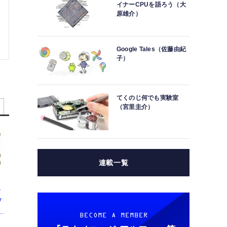
イナーCPUを語ろう（大
原雄介）
Google Tales（佐藤由紀
子）
てくのじ何でも実験室
（宮里圭介）
連載一覧
ッ
V
BECOME A MEMBER
能