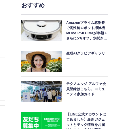
おすすめ
Amazonプライム感謝祭
で高性能ロボット掃除機
MOVA P50 Ultraが半額＋
さらに5％オフ。水拭きモ
ップ自動洗浄・乾燥まで
対応ハイエンドモデル
生成AIグラビアギャラリ
ー
テクノエッジ アルファ会
員登録はこちら。コミュ
ニティ参加ガイド
【LINE公式アカウントは
じめました】最新ガジェ
ットとテック情報をお届