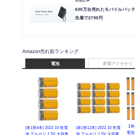
600万台売れたモバイルバッテリーの
先着で2790円
Amazon売れ筋ランキング
電池
家電アクセサリ
【単4
(単1形4本) 2022.10 乾電
(単1形12本) 2022.10 乾電
電池
池 アルカリ 1.5V 大容量
池 アルカリ 1.5V 大容量