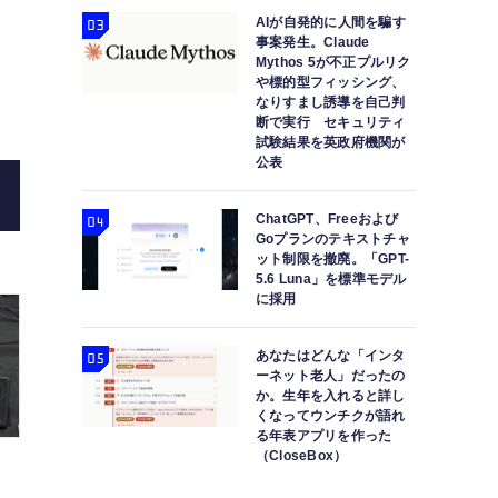
AIが自発的に人間を騙す
事案発生。Claude
Mythos 5が不正プルリク
ポータブル電源大手のEcoFlowがモバイルバ
や標的型フィッシング、
なりすまし誘導を自己判
断で実行 セキュリティ
試験結果を英政府機関が
公表
ChatGPT、Freeおよび
Goプランのテキストチャ
ット制限を撤廃。「GPT-
5.6 Luna」を標準モデル
に採用
あなたはどんな「インタ
ーネット老人」だったの
か。生年を入れると詳し
くなってウンチクが語れ
る年表アプリを作った
（CloseBox）