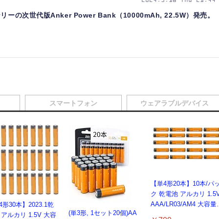
2024.5.16 Thu 21:44
次世代版Anker Power Bank（10000mAh, 22.5W）発売。
スマートフォン
ウェアラブルデバイス
【単4形20本】10本/パ
ク 乾電池 アルカリ 1.5
AAA/LR03/AM4 大容量
形30本】2023.1乾
(単3形, 1セット20個)AA
1340 mAh 長持ち 高性
 アルカリ 1.5V 大容