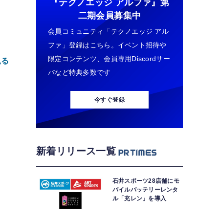
『テクノエッジ アルファ』
第
二期会員募集中
年
ち
会員コミュニティ「テクノエッジ アル
ファ」登録はこちら。イベント招待や
限定コンテンツ、会員専用Discordサー
見る
バなど特典多数です
今すぐ登録
新着リリース一覧
安
石井スポーツ28店舗にモ
バイルバッテリーレンタ
4
ル「充レン」を導入
ド