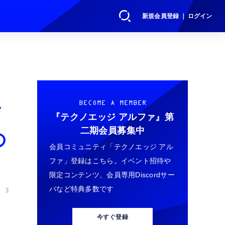
新規会員登録 ｜ ログイン
テ
BECOME A MEMBER
『テクノエッジ アルファ』
第
二期会員募集中
の
会員コミュニティ「テクノエッジ アル
ファ」登録はこちら。イベント招待や
限定コンテンツ、会員専用Discordサー
バなど特典多数です
 3
今すぐ登録