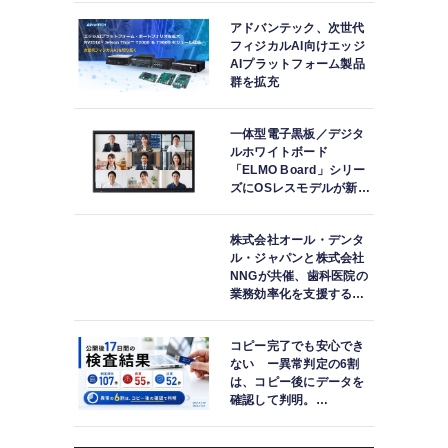
傷
アドバンテック、次世代
フィジカルAI向けエッジ
AIプラットフォーム製品
群を拡充
一体型電子黒板／デジタ
ルホワイトボード
「ELMO Board」シリー
ズにOSレスモデルが新登
場
株式会社オール・デンタ
ル・ジャパンと株式会社
NNGが共催、歯科医院の
業務効率化を支援する院
内一括管理システム
「PLUM CONNECT」を
コピー完了でも安心でき
紹介
ない ー異常判定の6割
は、コピー後にデータを
確認して判明。
「DATA119 Media
Test」利用者が任意提供