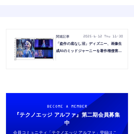
2025.6.12 Thu 11:30
「盗作の底なし沼」ディズニー、画像生
成AIのミッドジャーニーを著作権侵害で
訴える。学習段階の侵害や幇助も主張
BECOME A MEMBER
『テクノエッジ アルファ』
第二期会員募集
中
会員コミュニティ「テクノエッジ アルファ」登録はこ