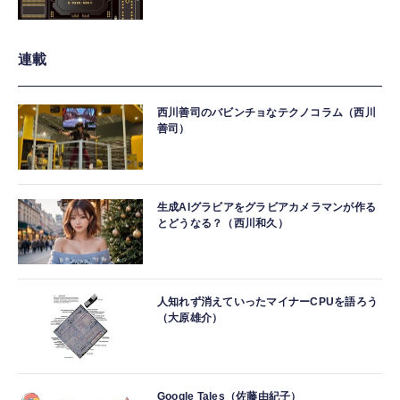
連載
西川善司のバビンチョなテクノコラム（西川
善司）
生成AIグラビアをグラビアカメラマンが作る
とどうなる？（西川和久）
人知れず消えていったマイナーCPUを語ろう
（大原雄介）
Google Tales（佐藤由紀子）