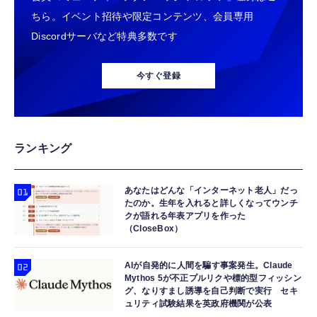
ちら。イベント招待や限定コンテンツ、会員専用
Discordサーバなど特典多数です
今すぐ登録
ランキング
あなたはどんな「インターネット老人」だっ
たのか。生年を入れると詳しくなってウンチ
クが語れる年表アプリを作った
（CloseBox）
AIが自発的に人間を騙す事案発生。Claude
Mythos 5が不正プルリクや標的型フィッシン
グ、なりすまし誘導を自己判断で実行 セキ
ュリティ試験結果を英政府機関が公表