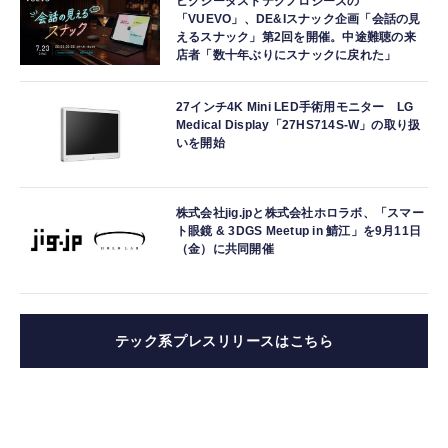
ピクシーダストテクノロジーズの
「VUEVO」、DE&Iスナック企画「会話の見
えるスナック」第2回を開催。中途難聴の来
店者「数十年ぶりにスナックに戻れた」
27インチ4K Mini LED手術用モニター LG
Medical Display「27HS714S-W」の取り扱
いを開始
株式会社jig.jpと株式会社ホロラボ、「スマー
ト眼鏡 & 3DGS Meetup in 鯖江」を9月11日
（金）に共同開催
テック系プレスリリースはこちら