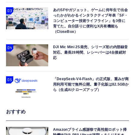
あのSFやガジェット、ゲームに何年生で出会
ったかがわかるインタラクティブ年表「SF・
コンピューター技術ライフライン」を3倍に
育てた。自分語りに便利なX共有機能も
（CloseBox）
DJI Mic Mini 2S発売、シリーズ初の内部録音
対応。最長28時間、レシーバーは4台接続対
応
「DeepSeek-V4-Flash」の正式版、重みが商
用利用可能で無料公開。量子化版は82.5GBか
ら（生成AIクローズアップ）
おすすめ
Amazonプライム感謝祭で高性能ロボット掃