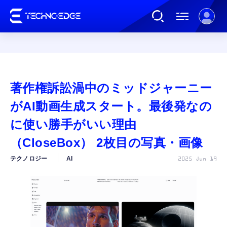
連載
著作権訴訟渦中のミッドジャーニー
AI
がAI動画生成スタート。最後発なの
に使い勝手がいい理由
ガジェット
（CloseBox） 2枚目の写真・画像
テクノロジー
AI
2025 Jun 19
ゲーム
カルチャー
公式ストア