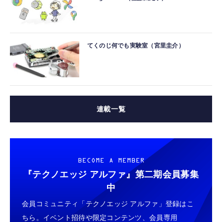
てくのじ何でも実験室（宮里圭介）
連載一覧
BECOME A MEMBER
『テクノエッジ アルファ』
第二期会員募集
中
会員コミュニティ「テクノエッジ アルファ」登録はこ
ちら。イベント招待や限定コンテンツ、会員専用