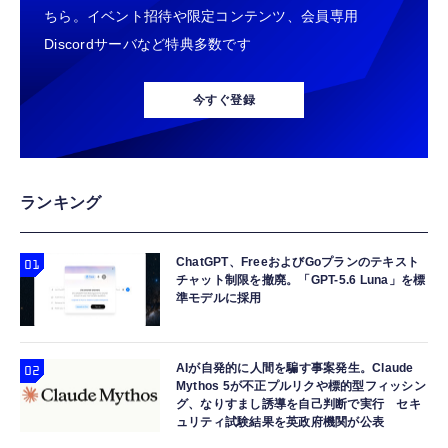
ちら。イベント招待や限定コンテンツ、会員専用
Discordサーバなど特典多数です
今すぐ登録
ランキング
ChatGPT、FreeおよびGoプランのテキスト
チャット制限を撤廃。「GPT-5.6 Luna」を標
準モデルに採用
AIが自発的に人間を騙す事案発生。Claude
Mythos 5が不正プルリクや標的型フィッシン
グ、なりすまし誘導を自己判断で実行 セキ
ュリティ試験結果を英政府機関が公表