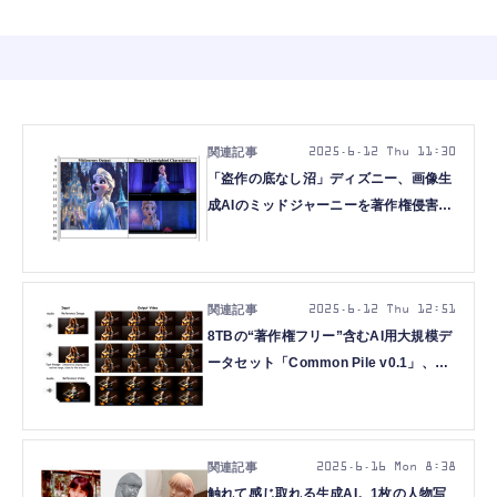
2025.6.12 Thu 11:30
「盗作の底なし沼」ディズニー、画像生
成AIのミッドジャーニーを著作権侵害で
訴える。学習段階の侵害や幇助も主張
2025.6.12 Thu 12:51
8TBの“著作権フリー”含むAI用大規模デ
ータセット「Common Pile v0.1」、長
さ上限なしで動画生成できる音声駆動
AI「SkyReels-Audio」など生成AI技術
6つを解説（生成AIウィークリー）
2025.6.16 Mon 8:38
触れて感じ取れる生成AI。1枚の人物写