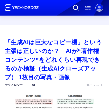
連載
「生成AIは巨大なコピー機」という
AI
主張は正しいのか？ AIが“著作権
コンテンツ”をどれくらい再現でき
ガジェット
るのか検証（生成AIクローズアッ
プ） 1枚目の写真・画像
ゲーム
テクノロジー
AI
2025 Jun 16
カルチャー
公式ストア