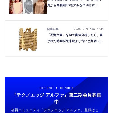
真から高精細3Dモデルを作り出す
Sparc3Dで、妻の半身像を3Dプリント
してみた（CloseBox）
2025.6.9 Mon 9:34
「死海文書」をAIで書体分析したら、書
かれた時期が従来説より古いと判明（生
成AIクローズアップ）
BECOME A MEMBER
『テクノエッジ アルファ』
第二期会員募集
中
会員コミュニティ「テクノエッジ アルファ」登録はこ