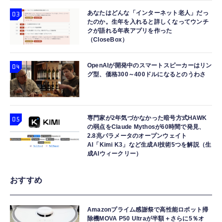
あなたはどんな「インターネット老人」だっ
たのか。生年を入れると詳しくなってウンチ
クが語れる年表アプリを作った
（CloseBox）
OpenAIが開発中のスマートスピーカーはリン
グ型、価格300～400ドルになるとのうわさ
専門家が2年気づかなかった暗号方式HAWK
の弱点をClaude Mythosが60時間で発見、
2.8兆パラメータのオープンウェイト
AI「Kimi K3」など生成AI技術5つを解説（生
成AIウィークリー）
おすすめ
Amazonプライム感謝祭で高性能ロボット掃
除機MOVA P50 Ultraが半額＋さらに5％オ