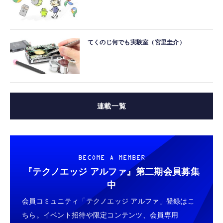
てくのじ何でも実験室（宮里圭介）
連載一覧
BECOME A MEMBER
『テクノエッジ アルファ』
第二期会員募集
中
会員コミュニティ「テクノエッジ アルファ」登録はこ
ちら。イベント招待や限定コンテンツ、会員専用