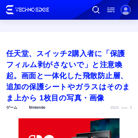
連載
任天堂、スイッチ2購入者に「保護
AI
フィルム剥がさないで」と注意喚
起。画面と一体化した飛散防止層、
ガジェット
追加の保護シートやガラスはそのま
ま上から 1枚目の写真・画像
ゲーム
ゲーム
Nintendo
2025 Jun 5
カルチャー
公式ストア