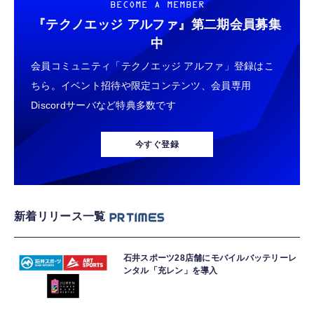
BECOME A MEMBER
『テクノエッジ アルファ』
第二期会員募集
中
会員コミュニティ「テクノエッジ アルファ」登録はこ
ちら。イベント招待や限定コンテンツ、会員専用
Discordサーバなど特典多数です
今すぐ登録
新着リリース一覧
石井スポーツ28店舗にモバイルバッテリーレ
ンタル「充レン」を導入