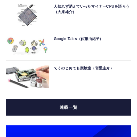
人知れず消えていったマイナーCPUを語ろう
（大原雄介）
Google Tales（佐藤由紀子）
てくのじ何でも実験室（宮里圭介）
連載一覧