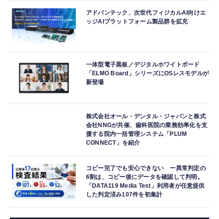
アドバンテック、次世代フィジカルAI向けエ
ッジAIプラットフォーム製品群を拡充
一体型電子黒板／デジタルホワイトボード
「ELMO Board」シリーズにOSレスモデルが
新登場
株式会社オール・デンタル・ジャパンと株式
会社NNGが共催、歯科医院の業務効率化を支
援する院内一括管理システム「PLUM
CONNECT」を紹介
コピー完了でも安心できない ー異常判定の
6割は、コピー後にデータを確認して判明。
「DATA119 Media Test」利用者が任意提供
した判定済み107件を初集計