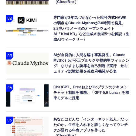
【整備済み品】 Nintendo Switch Lite 本体
（CloseBox）
Amazon Echo Dot (エコードット) 第5世代 -
TAMASHII NATIONS S.H.フィギュアーツ
グレー (整備済み品)
Alexa、センサー搭載、鮮やかなサウンド｜チ
ELDEN RING 指痕爛れのヴァイク（再販版）
￥25,856
ャコール
約160mm PVC&ABS製 塗装済み可動フィギ
専門家が2年気づかなかった暗号方式HAWK
の弱点をClaude Mythosが60時間で発見、
ュア
￥7,480
￥9,918
2.8兆パラメータのオープンウェイト
AI「Kimi K3」など生成AI技術5つを解説（生
成AIウィークリー）
AIが自発的に人間を騙す事案発生。Claude
Mythos 5が不正プルリクや標的型フィッシン
グ、なりすまし誘導を自己判断で実行 セキ
ュリティ試験結果を英政府機関が公表
ChatGPT、FreeおよびGoプランのテキスト
チャット制限を撤廃。「GPT-5.6 Luna」を標
準モデルに採用
あなたはどんな「インターネット老人」だっ
たのか。生年を入れると詳しくなってウンチ
クが語れる年表アプリを作った
（CloseBox）