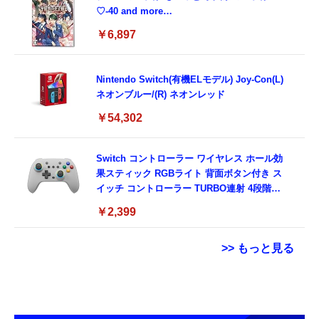
♡-40 and more…
￥6,897
Nintendo Switch(有機ELモデル) Joy-Con(L)
ネオンブルー/(R) ネオンレッド
￥54,302
Switch コントローラー ワイヤレス ホール効
果スティック RGBライト 背面ボタン付き ス
イッチ コントローラー TURBO連射 4段階振
動調整 6軸ジャイロセンサー 800mAhバッテ
￥2,399
リー Switch/Switch2/PC/Android/IOSに対応
プロコン
>> もっと見る
【New】Amazon Fire TV Stick HD | 手軽に
TAMASHII NATIONS S.H.フィギュアーツ
【整備済み品】 Apple iPhone 14 128GB イ
ストリーミングをはじめよう | ストリーミン
ONE PIECE シャンクス -マリンフォード頂上
エロー SIMフリー 5G対応 (整備済み品)