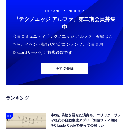
グメディアプレイヤー
決戦- 約165mm PVC&ABS&布製 塗装済み可
￥56,051
動フィギュア
￥6,980
￥9,900
BECOME A MEMBER
『テクノエッジ アルファ』
第二期会員募集
【整備済み品】 Earth Dreams内蔵 HDD 1TB
【New】Amazon Fire TV Stick HD | 手軽に
TAMASHII NATIONS S.H.フィギュアーツ 機
中
3.5インチ NAS丶パソコンPC丶サーバー対応
ストリーミングをはじめよう | ストリーミン
動戦士ガンダムSEED DESTINY キラ・ヤマ
ハードディスク 保証1年
会員コミュニティ「テクノエッジ アルファ」登録はこ
グメディアプレイヤー
ト(オーブ連合首長国パイロットスーツVer．)
約140mm PVC&ABS製 塗装済み可動フィギ
￥5,480
ちら。イベント招待や限定コンテンツ、会員専用
￥6,980
￥9,900
ュア
Discordサーバなど特典多数です
【整備済み品】エイチピー ProDisplay P224
Amazon Fire TV Stick 4K Select | 4Kの高画
TAMASHII NATIONS S.H.フィギュアーツ
モニター 21.5インチ IPS フルHD｜
質ストリーミング | ストリーミングメディア
HUNTER×HUNTER クロロ 約155mm
今すぐ登録
HDMI/DisplayPort/VGA｜5ms 応答｜ブルー
プレイヤー
PVC&ABS製 塗装済み可動フィギュア
ライトカット & フリッカーフリー｜VESA 対
￥8,520
￥7,980
￥9,900
応
【整備済み品】 Nintendo Switch Lite 本体
Amazon Fire TV Stick 4K Plus | 映画館のよ
TAMASHII NATIONS 超合金魂 超電磁ロボ コ
ランキング
ターコイズ (整備済み品)
うな4K体験 | ストリーミングメディアプレイ
ン・バトラーV GX-121 コン・バトラーV6 約
ヤー
260mm ABS&ダイキャスト&PVC製 塗装済み
￥25,540
可動フィギュア
本物と偽物を混ぜた演奏も。エリック・サテ
￥9,980
￥49,450
ィ様式の自動生成アプリ「無限サティ機関」
をClaude Codeで作って公開した