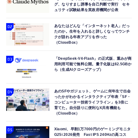
グ、なりすまし誘導を自己判断で実行 セキ
ュリティ試験結果を英政府機関が公表
あなたはどんな「インターネット老人」だっ
たのか。生年を入れると詳しくなってウンチ
クが語れる年表アプリを作った
（CloseBox）
「DeepSeek-V4-Flash」の正式版、重みが商
用利用可能で無料公開。量子化版は82.5GBか
ら（生成AIクローズアップ）
あのSFやガジェット、ゲームに何年生で出会
ったかがわかるインタラクティブ年表「SF・
コンピューター技術ライフライン」を3倍に
育てた。自分語りに便利なX共有機能も
（CloseBox）
Xiaomi、早割1万7000円のゲーミングモニタ
G25i 2026発売 Fast IPS 240Hzの高コス