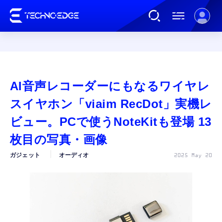
連載
AI音声レコーダーにもなるワイヤレ
AI
スイヤホン「viaim RecDot」実機レ
ビュー。PCで使うNoteKitも登場 13
ガジェット
枚目の写真・画像
ガジェット
オーディオ
2025 May 20
ゲーム
カルチャー
公式ストア