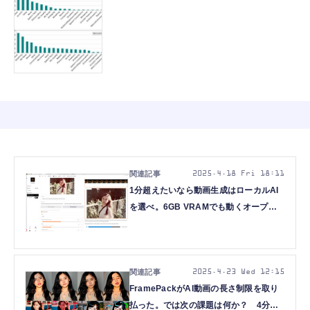
2025.4.18 Fri 18:11
1分超えたいなら動画生成はローカルAI
を選べ。6GB VRAMでも動くオープン
ソースAI「FramePack」の実力は本物
か、試してみた（CloseBox）
2025.4.23 Wed 12:15
FramePackがAI動画の長さ制限を取り
払った。では次の課題は何か？ 4分間