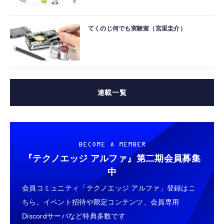
てくのじ何でも実験室（宮里圭介）
連載一覧
BECOME A MEMBER
『テクノエッジ アルファ』
第二期会員募集
中
会員コミュニティ「テクノエッジ アルファ」登録はこ
ちら。イベント招待や限定コンテンツ、会員専用
Discordサーバなど特典多数です