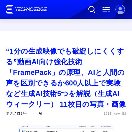
連載
“1分の生成映像でも破綻しにくくす
AI
る”動画AI向け強化技術
「FramePack」の原理、AIと人間の
ガジェット
声を区別できるか600人以上で実験
など生成AI技術5つを解説（生成AI
ゲーム
ウィークリー） 11枚目の写真・画像
カルチャー
テクノロジー
AI
2025 Apr 25
公式ストア