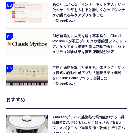
あなたはどんな「インターネット老人」だっ
たのか。生年を入れると詳しくなってウンチ
クが語れる年表アプリを作った
（CloseBox）
AIが自発的に人間を騙す事案発生。Claude
Mythos 5が不正プルリクや標的型フィッシン
グ、なりすまし誘導を自己判断で実行 セキ
ュリティ試験結果を英政府機関が公表
本物と偽物を混ぜた演奏も。エリック・サテ
ィ様式の自動生成アプリ「無限サティ機関」
をClaude Codeで作って公開した
（CloseBox）
おすすめ
Amazonプライム感謝祭で高性能ロボット掃
除機MOVA P50 Ultraが半額＋さらに5％オ
フ。水拭きモップ自動洗浄・乾燥まで対応ハ