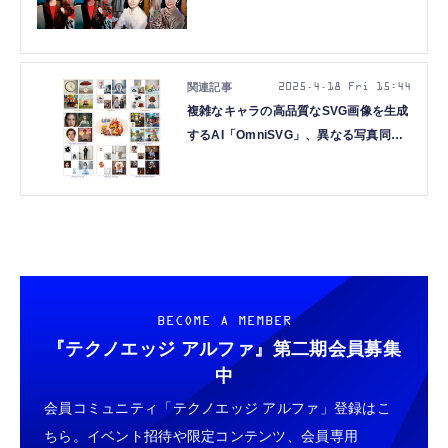
のAI動画を自分のPCで一発生成して気
づいたこと（CloseBox）
2025.4.18 Fri 15:44
複雑なキャラの高品質なSVG画像を生成
するAI「OmniSVG」、異なる写真同士
を合体生成する「UNO」など生成AI技術
5つを解説（生成AIウィークリー）
BECOME A MEMBER
『テクノエッジ アルファ』
第二期会員募集
中
会員コミュニティ「テクノエッジ アルファ」登録はこ
ちら。イベント招待や限定コンテンツ、会員専用