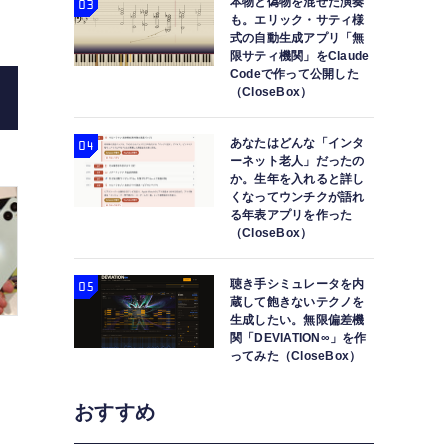
本物と偽物を混ぜた演奏
も。エリック・サティ様
式の自動生成アプリ「無
限サティ機関」をClaude
Codeで作って公開した
（CloseBox）
あなたはどんな「インタ
ーネット老人」だったの
か。生年を入れると詳し
くなってウンチクが語れ
る年表アプリを作った
（CloseBox）
聴き手シミュレータを内
蔵して飽きないテクノを
生成したい。無限偏差機
関「DEVIATION∞」を作
ってみた（CloseBox）
おすすめ