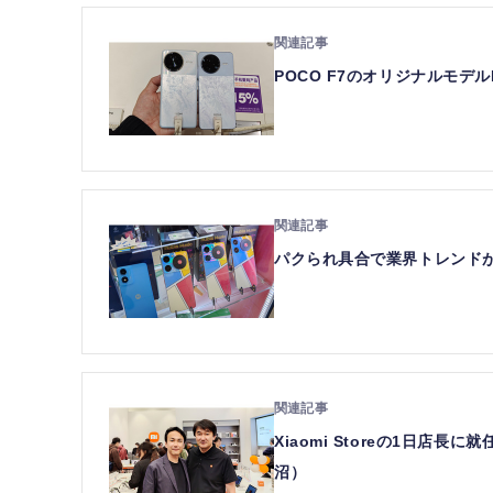
POCO F7のオリジナルモデ
パクられ具合で業界トレンド
Xiaomi Storeの1日
沼）