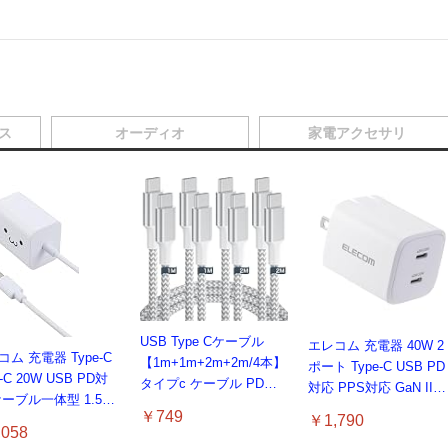
ス
オーディオ
家電アクセサリ
USB Type Cケーブル
エレコム 充電器 40W 2
ム 充電器 Type-C
【1m+1m+2m+2m/4本】
ポート Type-C USB PD
-C 20W USB PD対
タイプc ケーブル PD対
対応 PPS対応 GaN II採
ケーブル一体型 1.5m
応 60W急速充電】データ
用 折りたたみ式プラグ
￥749
￥1,790
E認証品 GaN採用 折
転送 断線防止 高耐久ナ
ホワイト EC-
058
たみ式プラグ しろち
イロン iPhone 17/iPhone