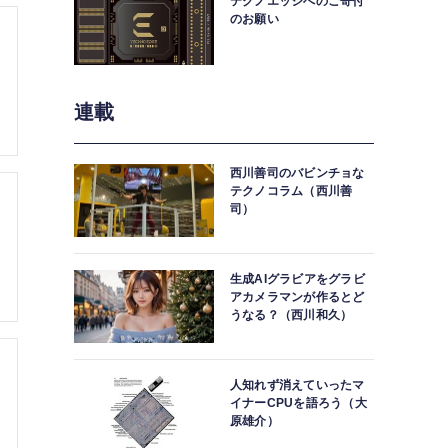
テクノエッジへのご寄付
のお願い
連載
西川善司のバビンチョな
テクノコラム（西川善
司）
生成AIグラビアをグラビ
アカメラマンが作るとど
うなる？（西川和久）
人知れず消えていったマ
イナーCPUを語ろう（大
原雄介）