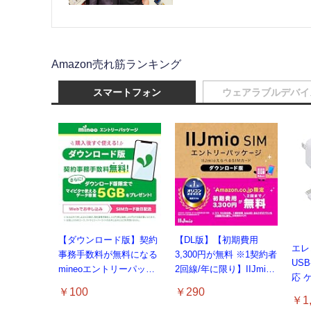
Amazon売れ筋ランキング
スマートフォン
ウェアラブルデバイ
【ダウンロード版】契約
【DL版】【初期費用
エレコ
事務手数料が無料になる
3,300円が無料 ※1契約者
USB
mineoエントリーパッケ
2回線/年に限り】IIJmio
応 
ージ
えらべるSIMカード エン
￥100
￥290
PS
docomo/au/SoftBankの3
トリーパッケージ 月額利
￥1,
りた