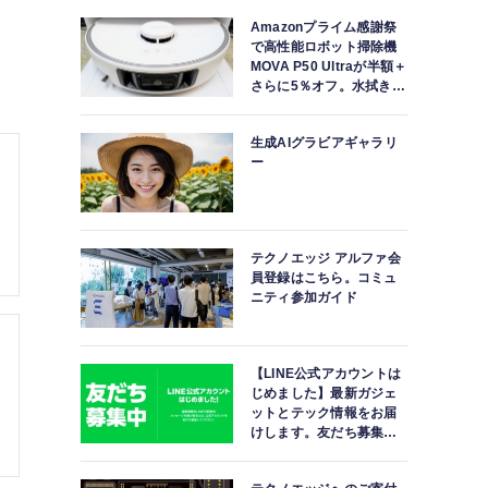
Amazonプライム感謝祭
で高性能ロボット掃除機
MOVA P50 Ultraが半額＋
さらに5％オフ。水拭きモ
ップ自動洗浄・乾燥まで
対応ハイエンドモデル
生成AIグラビアギャラリ
ー
テクノエッジ アルファ会
員登録はこちら。コミュ
ニティ参加ガイド
【LINE公式アカウントは
じめました】最新ガジェ
ットとテック情報をお届
けします。友だち募集
中。