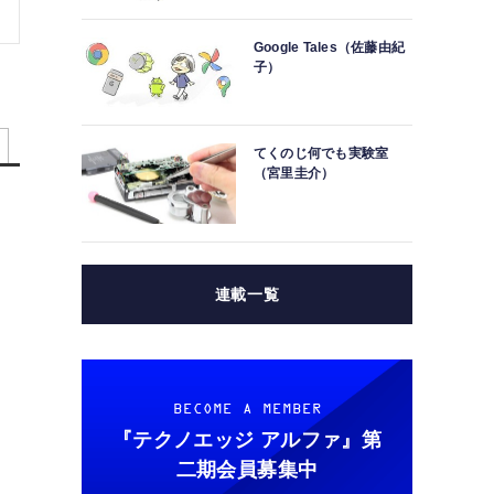
Google Tales（佐藤由紀
子）
てくのじ何でも実験室
（宮里圭介）
連載一覧
BECOME A MEMBER
『テクノエッジ アルファ』
第
二期会員募集中