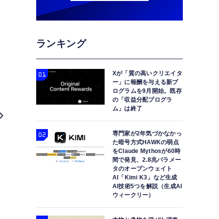
ランキング
Xが「質の高いクリエイタ
ー」に報酬を与える新プ
ログラムを9月開始。既存
の「収益分配プログラ
ム」は終了
専門家が2年気づかなかっ
た暗号方式HAWKの弱点
をClaude Mythosが60時
間で発見、2.8兆パラメー
タのオープンウェイト
AI「Kimi K3」など生成
AI技術5つを解説（生成AI
ウィークリー）
Galaxy Aシリーズ 2025年モデルが