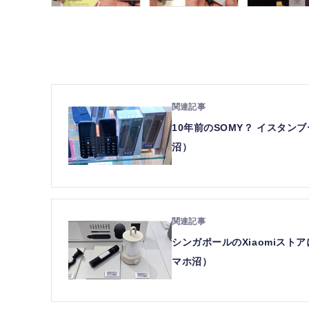
10年前のSOMY？ イスタ
沼）
シンガポールのXiaomiス
マホ沼）