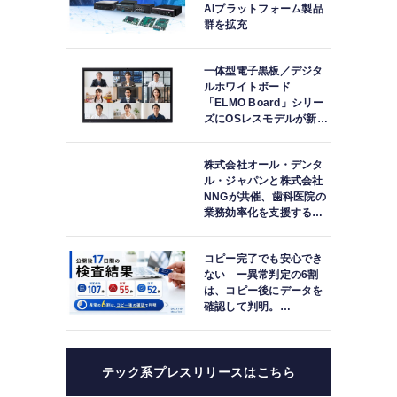
AIプラットフォーム製品
群を拡充
一体型電子黒板／デジタ
ルホワイトボード
「ELMO Board」シリー
ズにOSレスモデルが新登
場
株式会社オール・デンタ
ル・ジャパンと株式会社
NNGが共催、歯科医院の
業務効率化を支援する院
内一括管理システム
「PLUM CONNECT」を
コピー完了でも安心でき
紹介
ない ー異常判定の6割
は、コピー後にデータを
確認して判明。
「DATA119 Media
Test」利用者が任意提供
した判定済み107件を初
集計
テック系プレスリリースはこちら