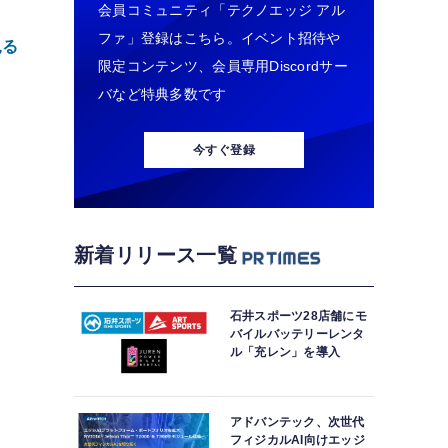
会員コミュニティ「テクノエッジ アル
ファ」登録はこちら。イベント招待や
見る
限定コンテンツ、会員専用Discordサー
バなど特典多数です
今すぐ登録
新着リリース一覧
安
た
石井スポーツ28店舗にモ
4
バイルバッテリーレンタ
ル「充レン」を導入
ド
傷
アドバンテック、次世代
フィジカルAI向けエッジ