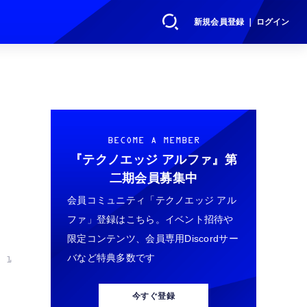
新規会員登録 ｜ ログイン
BECOME A MEMBER
『テクノエッジ アルファ』
第
二期会員募集中
会員コミュニティ「テクノエッジ アル
ファ」登録はこちら。イベント招待や
限定コンテンツ、会員専用Discordサー
バなど特典多数です
 1
今すぐ登録