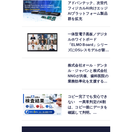
アドバンテック、次世代
フィジカルAI向けエッジ
AIプラットフォーム製品
群を拡充
一体型電子黒板／デジタ
ルホワイトボード
「ELMO Board」シリー
ズにOSレスモデルが新登
場
株式会社オール・デンタ
ル・ジャパンと株式会社
NNGが共催、歯科医院の
業務効率化を支援する院
内一括管理システム
「PLUM CONNECT」を
コピー完了でも安心でき
紹介
ない ー異常判定の6割
は、コピー後にデータを
確認して判明。
「DATA119 Media
Test」利用者が任意提供
した判定済み107件を初