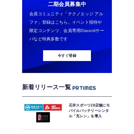
二期会員募集中
会員コミュニティ「テクノエッジ アル
ファ」登録はこちら。イベント招待や
限定コンテンツ、会員専用Discordサー
バなど特典多数です
今すぐ登録
新着リリース一覧
石井スポーツ28店舗にモ
バイルバッテリーレンタ
ル「充レン」を導入