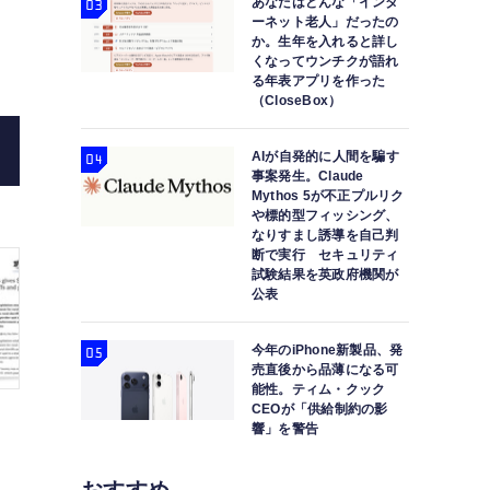
生成AIの検索エンジンは60%以上も間違った情報
あなたはどんな「インタ
ーネット老人」だったの
すい（生成AIク
か。生年を入れると詳し
くなってウンチクが語れ
る年表アプリを作った
（CloseBox）
AIが自発的に人間を騙す
事案発生。Claude
Mythos 5が不正プルリク
や標的型フィッシング、
なりすまし誘導を自己判
断で実行 セキュリティ
試験結果を英政府機関が
公表
今年のiPhone新製品、発
売直後から品薄になる可
能性。ティム・クック
CEOが「供給制約の影
響」を警告