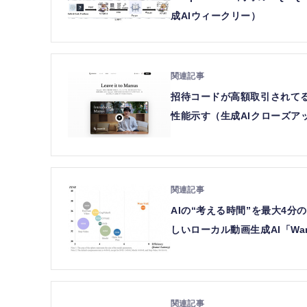
成AIウィークリー）
招待コードが高額取引されてる新星A
性能示す（生成AIクローズア
AIの“考える時間”を最大4分の1
しいローカル動画生成AI「Wa