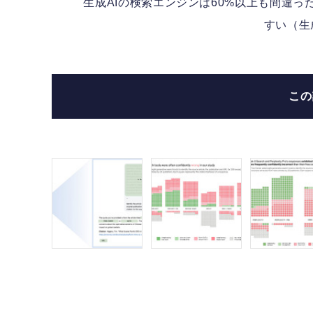
生成AIの検索エンジンは60%以上も間違
えや
すい（生
こ