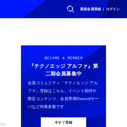
新規会員登録 ｜ ログイン
BECOME A MEMBER
『テクノエッジ アルファ』
第
二期会員募集中
会員コミュニティ「テクノエッジ アル
ファ」登録はこちら。イベント招待や
限定コンテンツ、会員専用Discordサー
バなど特典多数です
今すぐ登録
24