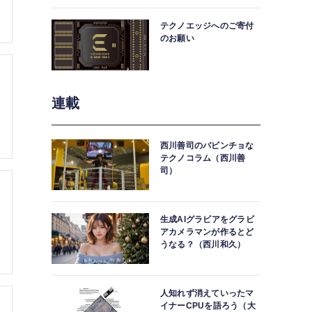
中。
テクノエッジへのご寄付
のお願い
連載
西川善司のバビンチョな
テクノコラム（西川善
司）
生成AIグラビアをグラビ
アカメラマンが作るとど
うなる？（西川和久）
人知れず消えていったマ
イナーCPUを語ろう（大