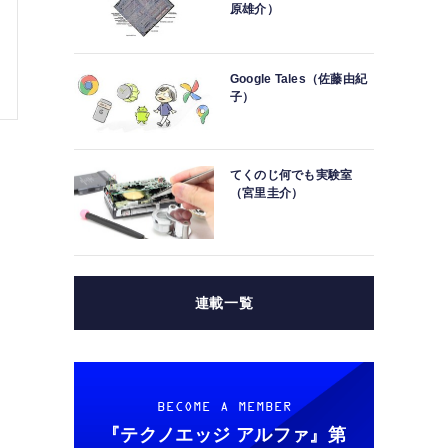
原雄介）
Google Tales（佐藤由紀
子）
てくのじ何でも実験室
（宮里圭介）
連載一覧
BECOME A MEMBER
『テクノエッジ アルファ』
第