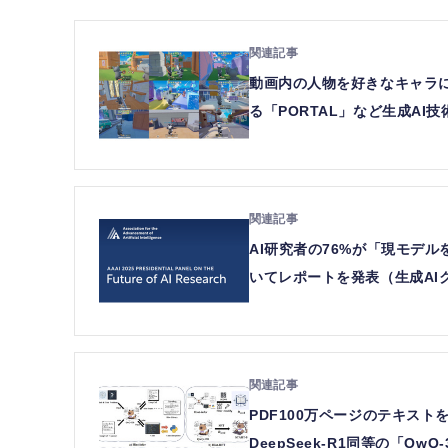
動画内の人物を好きなキャラに
る「PORTAL」など生成AI
AI研究者の76%が「現モデル
いてレポートを発表（生成AI
PDF100万ページのテキスト
DeepSeek-R1同等の「Qw