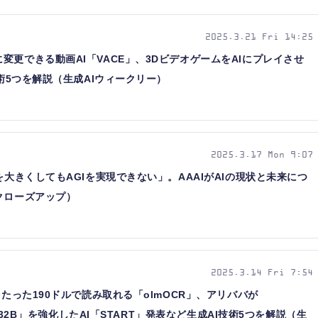
2025.3.21 Fri 14:25
変更できる動画AI「VACE」、3DビデオゲームをAIにプレイさせ
技術5つを解説（生成AIウィークリー）
2025.3.17 Mon 9:07
を大きくしてもAGIを実現できない」。AAAIがAIの現状と未来につ
クローズアップ）
2025.3.14 Fri 7:54
をたった190ドルで読み取れる「olmOCR」、アリババが
Q-32B」を強化したAI「START」発表など生成AI技術5つを解説（生