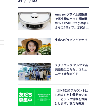
おすすめ
Amazonプライム感謝祭
で高性能ロボット掃除機
MOVA P50 Ultraが半額＋
さらに5％オフ。水拭きモ
ップ自動洗浄・乾燥まで
対応ハイエンドモデル
生成AIグラビアギャラリ
ー
テクノエッジ アルファ会
員登録はこちら。コミュ
ニティ参加ガイド
【LINE公式アカウントは
じめました】最新ガジェ
ットとテック情報をお届
けします。友だち募集