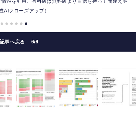
った情報を引用。有料版は無料版より自信を持って間違えや
成AIクローズアップ）
の記事へ戻る
6/6