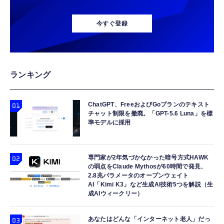
typec）
Lightning to 3.5mm イヤホンジャック 変換
エレコム 充電器 45W 2ポート Type-C USB-A
エレコム 充電器 Type-C USB-C 20W USB PD
MFi認証 【ハイレゾ音質】 内蔵DAC 遅延な
USB PD対応 PPS対応 GaN II採用 折りたた
対応 ケーブル一体型 1.5m PSE認証品 GaN採
今すぐ登録
し 48ビット/96KHz 音量調節対応
み式プラグ ホワイト EC-AC11045WH
用 折りたたみ式プラグ しろちゃん 【
iPhone16 15 等対応】 EC-AC6920WF
￥999
￥1,990
￥1,058
【HIFI音質】iphone イヤホンジャック ライ
エレコム 充電器 30W Type-C 2ポート USB
USB Type Cケーブル【1m+1m+2m+2m/4
ランキング
トニング イヤホン 変換 MFI認証 4極 内蔵
PD対応 スイング式プラグ PPS対応 ホワイト
本】タイプc ケーブル PD対応 60W急速充
DAC 遅延なし 音量調節/音楽
【iPhone 16 15 等対応】 EC-AC9430WH
電】データ転送 断線防止 高耐久ナイロン
iPhone 17/iPhone 16 /iPhone 15 /
ChatGPT、FreeおよびGoプランのテキスト
￥999
￥1,690
￥749
チャット制限を撤廃。「GPT-5.6 Luna」を標
MacBook、iPad Pro/Air、Galaxy、Sony、
準モデルに採用
Pixel Type C機種対応
寝ホン 睡眠用イヤホン 寝ながら 痛くない 超
エレコム 充電器 コンセント USB-C USB-A 2
エレコム 充電器 40W 2ポート Type-C USB
軽量2.8g ASMR推薦 ワイヤレス
ポート 20W PD対応 折りたたみ式プラグ ホワ
PD対応 PPS対応 GaN II採用 折りたたみ式プ
Bluetooth6.1 柔軟性高 安眠 仕事 ブルー
イト EC-AC12020WH
ラグ ホワイト EC-AC10640WH
専門家が2年気づかなかった暗号方式HAWK
の弱点をClaude Mythosが60時間で発見、
￥2,682
￥1,290
￥1,790
2.8兆パラメータのオープンウェイト
AI「Kimi K3」など生成AI技術5つを解説（生
成AIウィークリー）
あなたはどんな「インターネット老人」だっ