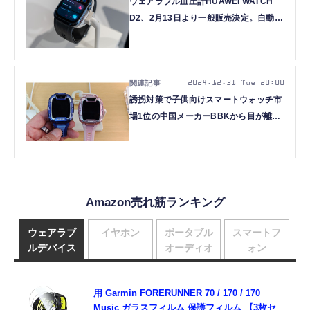
ウェアラブル血圧計HUAWEI WATCH
D2、2月13日より一般販売決定。自動で
血圧が測れるスマートウォッチ
2024.12.31 Tue 20:00
誘拐対策で子供向けスマートウォッチ市
場1位の中国メーカーBBKから目が離せ
ない（スマホ沼）
Amazon売れ筋ランキング
ウェアラブ
イヤホン
ポータブル
スマートフ
ルデバイス
オーディオ
ォン
用 Garmin FORERUNNER 70 / 170 / 170
Music ガラスフィルム 保護フィルム 【3枚セ