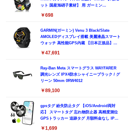
ット 国産旭硝子素材】 用 ガーミン
FORERUNNER 70/170/170 Music フィルム
￥698
高透過率 超薄型 用 ガーミン Forerunner 170
液晶 保護フィルム 耐衝撃 全面保護 自動吸着
気泡なし 簡単貼り付け ( 対応 Forerunner
GARMIN(ガーミン) Venu 3 Black/Slate
170 Music フィルム )
AMOLEDディスプレイ搭載 美麗液晶スマート
ウォッチ 高性能GPS内蔵 【日本正規品】心
電図(ECG)アプリ対応モデル
￥47,691
Ray-Ban Meta スマートグラス WAYFARER
調光レンズ IPX4防水シャイニーブラック / グ
リーン 50mm 0RW4012
￥89,100
gpsタグ 紛失防止タグ 【iOS/Android両対
応】 スマートタグ 忘れ物防止器 高精度測位
GPSトラッカー 追跡タグ 月額料金なし IPX7
防水 小型 軽量 鍵 財布 車 子ども 高齢者 ペッ
￥1,699
ト見守り キーホルダー付属 (2個セット：ブラ