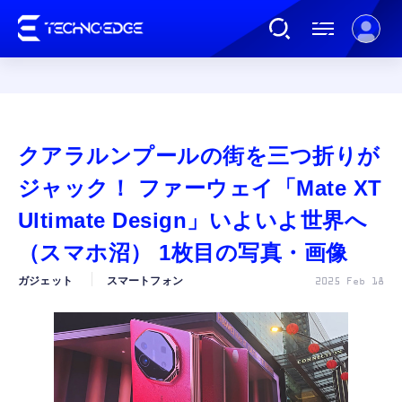
連載
クアラルンプールの街を三つ折りが
AI
ジャック！ ファーウェイ「Mate XT
Ultimate Design」いよいよ世界へ
ガジェット
（スマホ沼） 1枚目の写真・画像
ガジェット
スマートフォン
2025 Feb 18
ゲーム
カルチャー
公式ストア