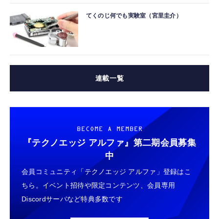
てくのじ何でも実験室（宮里圭介）
連載一覧
BECOME A MEMBER
『テクノエッジ アルファ』
第二期会員募集
中
会員コミュニティ「テクノエッジ アルファ」登録はこ
ちら。イベント招待や限定コンテンツ、会員専用
Discordサーバなど特典多数です