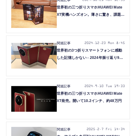
2024.10.21 Mon 12:33
世界初の三つ折りスマホHUAWEI Mate
XT実機ハンズオン。薄さに驚き、課題は
40万円超の価格と重さと… (石野純也)
2024.12.23 Mon 8:45
世界初の3つ折りスマートフォンに感動
した記憶しかない - 2024年振り返り9月
編（スマホ沼）
2024.9.10 Tue 19:33
世界初の三つ折りスマホHUAWEI Mate
XT発売。開いて10.2インチ、約48万円
2025.2.7 Fri 14:34