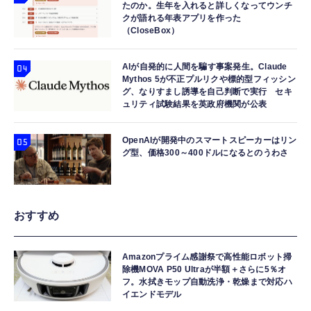
たのか。生年を入れると詳しくなってウンチ
クが語れる年表アプリを作った
（CloseBox）
AIが自発的に人間を騙す事案発生。Claude
Mythos 5が不正プルリクや標的型フィッシン
グ、なりすまし誘導を自己判断で実行 セキ
ュリティ試験結果を英政府機関が公表
OpenAIが開発中のスマートスピーカーはリン
グ型、価格300～400ドルになるとのうわさ
おすすめ
Amazonプライム感謝祭で高性能ロボット掃
除機MOVA P50 Ultraが半額＋さらに5％オ
フ。水拭きモップ自動洗浄・乾燥まで対応ハ
イエンドモデル