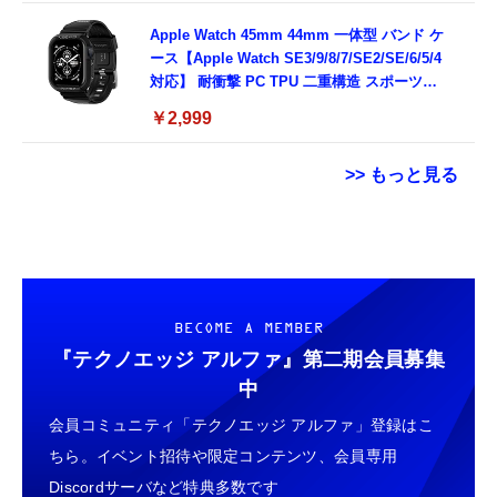
ック)
Apple Watch 45mm 44mm 一体型 バンド ケ
ース【Apple Watch SE3/9/8/7/SE2/SE/6/5/4
対応】 耐衝撃 PC TPU 二重構造 スポーツバ
ンド 落下 衝撃吸収 耐久性 傷防止 ラギッド・
￥2,999
アーマー・プロ 062CS25324 (ブラック)
>> もっと見る
Grithope イヤホン タイプC【2026新モデル
エレコム 充電器 Type-C USB-C 20W USB PD
【ダウンロード版】契約事務手数料が無料に
耐久性】 有線イヤホン マイク付き HiFi音質
対応 ケーブル一体型 1.5m PSE認証品 GaN採
なるmineoエントリーパッケージ
ノイズ低減 重低音 遅延なし
用 折りたたみ式プラグ しろちゃん 【
docomo/au/SoftBankの3回線が選べる格安
iPhone16 15 等対応】 EC-AC6920WF
SIMカード【Amazon.co.jp限定】
￥949
￥1,058
￥100
BECOME A MEMBER
『テクノエッジ アルファ』
第二期会員募集
タイプc 寝ホンイヤホン 寝ホン type-c 有線
エレコム 充電器 Type-C USB-C 20W USB PD
【DL版】【初期費用3,300円が無料 ※1契約者
中
睡眠用イヤホン 【音質強化バージョン
対応 1ポート PSE認証品 GaN採用 折りたた
2回線/年に限り】IIJmioえらべるSIMカード
会員コミュニティ「テクノエッジ アルファ」登録はこ
iPhone 15/16/17対応】横向きに寝ると耳が圧
み式プラグ ホワイト 【 iPhone16 15 等対
エントリーパッケージ 月額利用(音声
迫されない ソフトシリコンで柔らかい 超軽量
応】 EC-AC6820WH
SIM/SMS)[ドコモ・au回線]・(データ/eSIM/
ちら。イベント招待や限定コンテンツ、会員専用
￥2,199
￥790
￥290
超小型 外部ノイズ遮断 音質良い リモコン マ
プリペイド)[ドコモ回線]IM-B327
Discordサーバなど特典多数です
イク付き 安眠 仕事 勉強 通勤通学最適（黑-