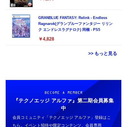
GRANBLUE FANTASY: Relink - Endless
Ragnarok(グランブルーファンタジー リリン
ク エンドレスラグナロク) 同梱 - PS5
￥4,828
>> もっと見る
Xbox プリペイドカード 10,000円 デジタルコ
TAMASHII NATIONS S.H.フィギュアーツ
【整備済み品】 Apple iPhone 14 128GB イ
ード 【旧 Xbox ギフトカード】 [オンライン
ONE PIECE シャンクス -マリンフォード頂上
エロー SIMフリー 5G対応 (整備済み品)
コード]
決戦- 約165mm PVC&ABS&布製 塗装済み可
￥56,051
動フィギュア
￥10,000
￥9,900
BECOME A MEMBER
『テクノエッジ アルファ』
第二期会員募集
【整備済み品】 Earth Dreams内蔵 HDD 1TB
Xbox プリペイドカード 3,000円 デジタルコ
TAMASHII NATIONS S.H.フィギュアーツ 機
中
3.5インチ NAS丶パソコンPC丶サーバー対応
ード 【旧 Xbox ギフトカード】 [オンライン
動戦士ガンダムSEED DESTINY キラ・ヤマ
ハードディスク 保証1年
会員コミュニティ「テクノエッジ アルファ」登録はこ
コード]
ト(オーブ連合首長国パイロットスーツVer．)
約140mm PVC&ABS製 塗装済み可動フィギ
￥5,480
ちら。イベント招待や限定コンテンツ、会員専用
￥3,000
￥9,900