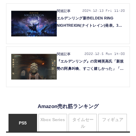
2024.12.13 Fri 11:20
エルデンリング新作ELDEN RING
NIGHTREIGN(ナイトレイン)発表。3人
協力サバイバルに再構築、3日生き延び
て『夜の王』に抗え
2022.12.5 Mon 14:00
『エルデンリング』の宮崎英高氏「新規
勢の阿鼻叫喚、すごく嬉しかった」「作
りたいもの作り続ける」PSアワード
2022受賞インタビュー
Amazon売れ筋ランキング
Xbox Series
タイムセー
フィギュア
PS5
ル