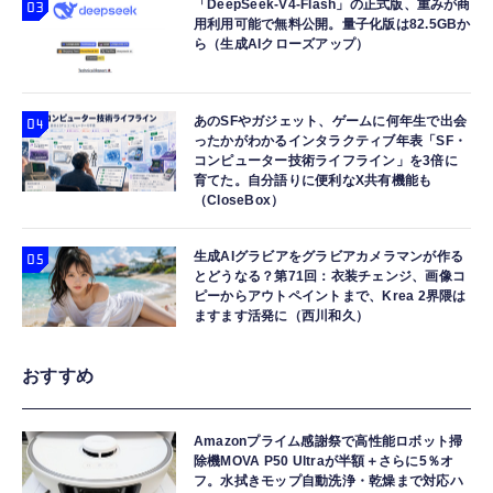
「DeepSeek-V4-Flash」の正式版、重みが商
用利用可能で無料公開。量子化版は82.5GBか
ら（生成AIクローズアップ）
あのSFやガジェット、ゲームに何年生で出会
ったかがわかるインタラクティブ年表「SF・
コンピューター技術ライフライン」を3倍に
育てた。自分語りに便利なX共有機能も
（CloseBox）
生成AIグラビアをグラビアカメラマンが作る
とどうなる？第71回：衣装チェンジ、画像コ
ピーからアウトペイントまで、Krea 2界隈は
ますます活発に（西川和久）
おすすめ
Amazonプライム感謝祭で高性能ロボット掃
除機MOVA P50 Ultraが半額＋さらに5％オ
フ。水拭きモップ自動洗浄・乾燥まで対応ハ