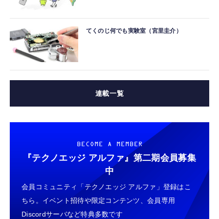
てくのじ何でも実験室（宮里圭介）
連載一覧
BECOME A MEMBER
『テクノエッジ アルファ』
第二期会員募集
中
会員コミュニティ「テクノエッジ アルファ」登録はこ
ちら。イベント招待や限定コンテンツ、会員専用
Discordサーバなど特典多数です