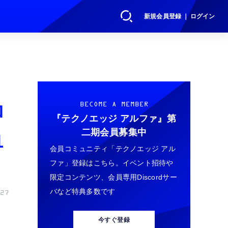
新規会員登録 ｜ ログイン
コ
BECOME A MEMBER
『テクノエッジ アルファ』
第
二期会員募集中
1
会員コミュニティ「テクノエッジ アル
ファ」登録はこちら。イベント招待や
限定コンテンツ、会員専用Discordサー
バなど特典多数です
27
今すぐ登録