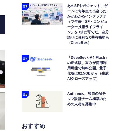
あのSFやガジェット、ゲ
ームに何年生で出会った
かがわかるインタラクテ
シャオミ14T / 14T Pro実機ハンズオン。ライカコラ
ィブ年表「SF・コンピュ
ーター技術ライフライ
ン」を3倍に育てた。自分
語りに便利なX共有機能も
（CloseBox）
「DeepSeek-V4-Flash」
の正式版、重みが商用利
用可能で無料公開。量子
化版は82.5GBから（生成
AIクローズアップ）
Anthropic、独自のAIチ
ップ設計チーム構築のた
めの人材を募集中
おすすめ