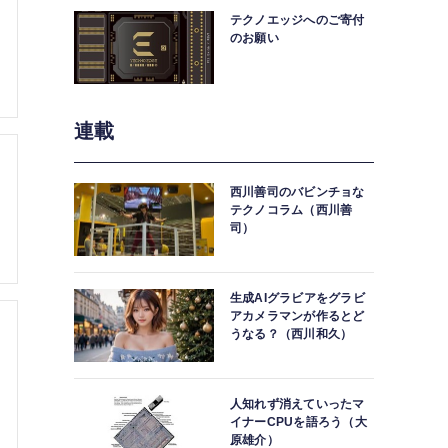
テクノエッジへのご寄付
のお願い
連載
西川善司のバビンチョな
テクノコラム（西川善
司）
生成AIグラビアをグラビ
アカメラマンが作るとど
うなる？（西川和久）
人知れず消えていったマ
イナーCPUを語ろう（大
原雄介）