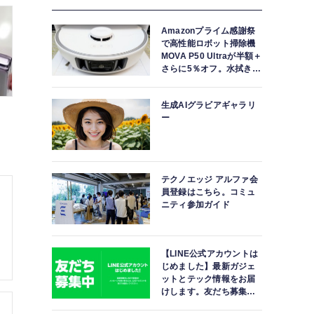
Amazonプライム感謝祭
で高性能ロボット掃除機
MOVA P50 Ultraが半額＋
さらに5％オフ。水拭きモ
ップ自動洗浄・乾燥まで
対応ハイエンドモデル
生成AIグラビアギャラリ
ー
テクノエッジ アルファ会
員登録はこちら。コミュ
ニティ参加ガイド
【LINE公式アカウントは
じめました】最新ガジェ
ットとテック情報をお届
けします。友だち募集
中。