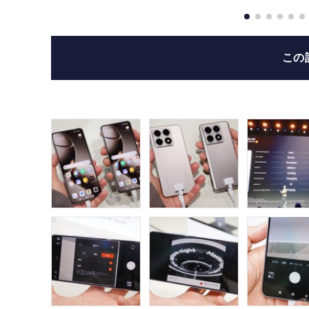
也)
この