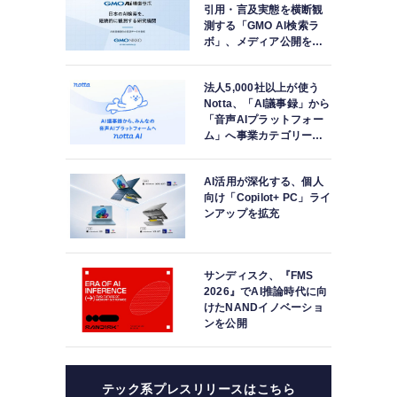
ャ
プ
引用・言及実態を横断観
ト
測する「GMO AI検索ラ
ボ」、メディア公開を開
始
法人5,000社以上が使う
Notta、「AI議事録」から
「音声AIプラットフォー
ム」へ事業カテゴリーを
再定義
AI活用が深化する、個人
向け「Copilot+ PC」ライ
ンアップを拡充
サンディスク、『FMS
2026』でAI推論時代に向
けたNANDイノベーショ
ンを公開
テック系プレスリリースはこちら