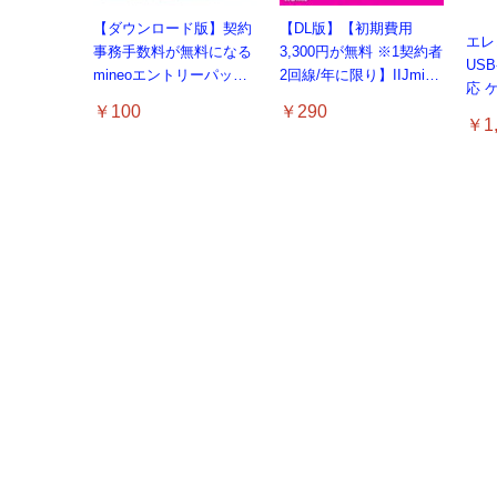
【ダウンロード版】契約
【DL版】【初期費用
エレコ
事務手数料が無料になる
3,300円が無料 ※1契約者
USB
mineoエントリーパッケ
2回線/年に限り】IIJmio
応 
ージ
えらべるSIMカード エン
￥100
￥290
PS
docomo/au/SoftBankの3
トリーパッケージ 月額利
￥1,
りた
回線が選べる格安SIMカ
用(音声SIM/SMS)[ドコ
ゃん 
ード【Amazon.co.jp限
モ・au回線]・(デー
対応】
定】
タ/eSIM/プリペイド)[ド
コモ回線]IM-B327
マックスファクトリー
【整
Fate/Grand Order
ー P
PLAMATEA シールダー/
【整備済み品】 Apple
タカ
ター 
【New】Amazon Fire TV
【整備済み品】 Earth
【New】Amazon Fire TV
マックスファクトリー
Amaz
マシュ・キリエライト
iPhone 14 128GB イエロ
TO
￥17,800
ルH
Stick HD | 手軽にストリ
Dreams内蔵 HDD 1TB
Stick HD | 手軽にストリ
Fate/Grand Order
4K 
〔オルテナウス〕 Black
￥8,
ー SIMフリー 5G対応 (整
ム 
HDMI
ーミングをはじめよう |
3.5インチ NAS丶パソコ
ーミングをはじめよう |
PLAMATEA シールダー/
スト