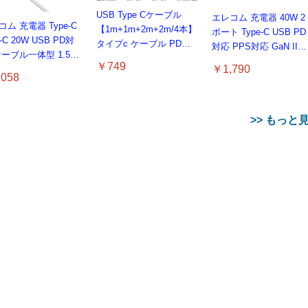
USB Type Cケーブル
エレコム 充電器 40W 2
ム 充電器 Type-C
【1m+1m+2m+2m/4本】
ポート Type-C USB PD
-C 20W USB PD対
タイプc ケーブル PD対
対応 PPS対応 GaN II採
ケーブル一体型 1.5m
応 60W急速充電】データ
用 折りたたみ式プラグ
￥749
￥1,790
E認証品 GaN採用 折
転送 断線防止 高耐久ナ
ホワイト EC-
058
たみ式プラグ しろち
イロン iPhone 17/iPhone
AC10640WH
【 iPhone16 15 等
16 /iPhone 15 /
 EC-AC6920WF
MacBook、iPad
>> もっと
Pro/Air、Galaxy、
Sony、Pixel Type C機種
対応
壽屋(KOTOBUKIYA) メ
【整備済み品】 Nintend
備済み品】エイチピ
ガミデバイス デザイアメ
Switch Lite 本体 グレー
roDisplay P224 モニ
イデン レイダー シュガ
(整備済み品)
ラトミー(TAKARA
【整備済み品】 Nintendo
Amazon Echo Dot (エコ
HiPlay 無限新星 IN
21.5インチ IPS フ
on Fire TV Stick
Amazon Fire TV Stick
ーグレイズ 全高約
MY) トミカプレミア
Switch Lite 本体 ターコ
ードット) 第5世代 -
ERA+ 青鳶 アズール・
￥6,891
￥25,856
D｜
Select | 4Kの高画質
4K Plus | 映画館のような
180mm 1/1スケール プラ
520
３４ スカイラインＧ
イズ (整備済み品)
Alexa、センサー搭載、
ァルコン 変形可能メカ
/DisplayPort/VGA
リーミング | ストリ
4K体験 | ストリーミング