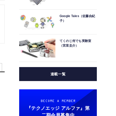
Google Tales（佐藤由紀
子）
てくのじ何でも実験室
（宮里圭介）
連載一覧
BECOME A MEMBER
『テクノエッジ アルファ』
第
二期会員募集中