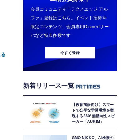
会員コミュニティ「テクノエッジ アル
ファ」登録はこちら。イベント招待や
限定コンテンツ、会員専用Discordサー
バなど特典多数です
今すぐ登録
見る
新着リリース一覧
【教育施設向け】スマー
o
トで公平な学習環境を実
現する360°無指向性スピ
ーカー「AURIM」
フ
GMO NIKKO、AI検索の