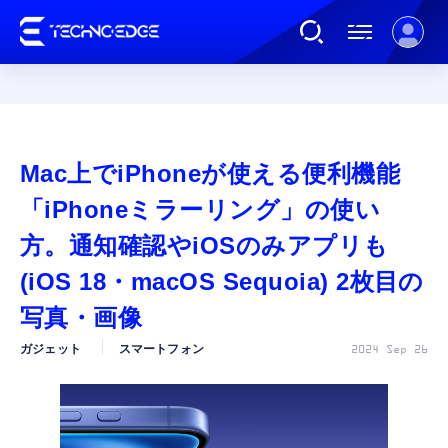
連載
Mac上でiPhoneが使える便利機能
AI
「iPhoneミラーリング」の使い
方。通知確認やiOSのみアプリも
ガジェット
(iOS 18・macOS Sequoia) 2枚目の
写真・画像
ゲーム
ガジェット
スマートフォン
2024 Sep 26
カルチャー
公式ストア