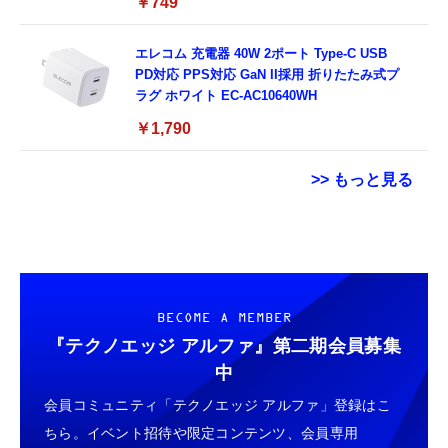
￥749
MacBook、iPad Pro/Air、Galaxy、Sony、
Pixel Type C機種対応
エレコム 充電器 40W 2ポート Type-C USB
PD対応 PPS対応 GaN II採用 折りたたみ式プ
ラグ ホワイト EC-AC10640WH
￥1,790
>> もっと見る
【New】Amazon Fire TV Stick HD | 手軽に
マックスファクトリー Fate/Grand Order
【整備済み品】 Apple iPhone 14 128GB イ
ストリーミングをはじめよう | ストリーミン
PLAMATEA シールダー/マシュ・キリエライ
エロー SIMフリー 5G対応 (整備済み品)
グメディアプレイヤー
ト〔オルテナウス〕 Black Barrel Edition 組
￥56,051
み立て式プラモデル ノンスケール マシュ全高
￥6,980
￥17,800
BECOME A MEMBER
約165mm ブラックバレル（展開時）全長約
500mm
『テクノエッジ アルファ』
第二期会員募集
【整備済み品】 Earth Dreams内蔵 HDD 1TB
【New】Amazon Fire TV Stick HD | 手軽に
マックスファクトリー Fate/Grand Order
中
3.5インチ NAS丶パソコンPC丶サーバー対応
ストリーミングをはじめよう | ストリーミン
PLAMATEA シールダー/マシュ・キリエライ
ハードディスク 保証1年
会員コミュニティ「テクノエッジ アルファ」登録はこ
グメディアプレイヤー
ト〔オルテナウス〕 組み立て式プラモデル ノ
ンスケール 全高約165mm
￥5,480
ちら。イベント招待や限定コンテンツ、会員専用
￥6,980
￥8,363