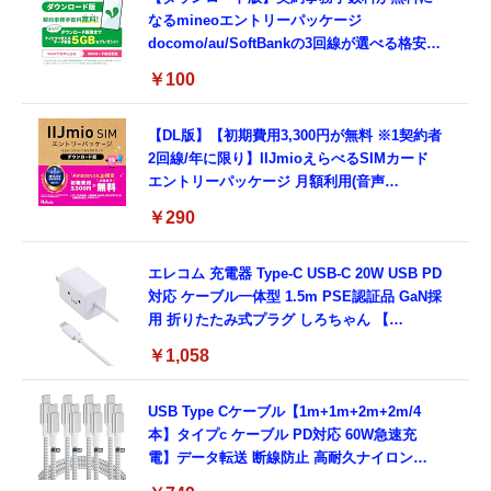
なるmineoエントリーパッケージ
docomo/au/SoftBankの3回線が選べる格安
SIMカード【Amazon.co.jp限定】
￥100
【DL版】【初期費用3,300円が無料 ※1契約者
2回線/年に限り】IIJmioえらべるSIMカード
エントリーパッケージ 月額利用(音声
SIM/SMS)[ドコモ・au回線]・(データ/eSIM/
￥290
プリペイド)[ドコモ回線]IM-B327
エレコム 充電器 Type-C USB-C 20W USB PD
対応 ケーブル一体型 1.5m PSE認証品 GaN採
用 折りたたみ式プラグ しろちゃん 【
iPhone16 15 等対応】 EC-AC6920WF
￥1,058
USB Type Cケーブル【1m+1m+2m+2m/4
本】タイプc ケーブル PD対応 60W急速充
電】データ転送 断線防止 高耐久ナイロン
iPhone 17/iPhone 16 /iPhone 15 /