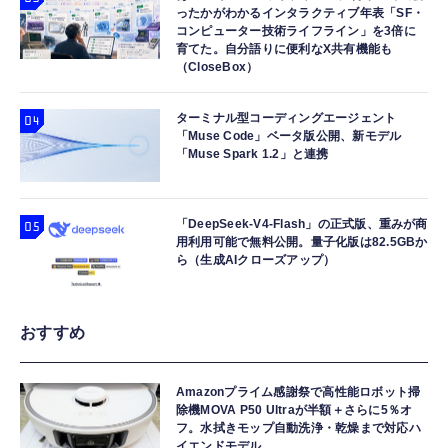
ったかがわかるインタラクティブ年表「SF・
コンピューター技術ライフライン」を3倍に
育てた。自分語りに便利なX共有機能も
（CloseBox）
ターミナル型コーディングエージェント
「Muse Code」ベータ版公開、新モデル
「Muse Spark 1.2」と連携
「DeepSeek-V4-Flash」の正式版、重みが商
用利用可能で無料公開。量子化版は82.5GBか
ら（生成AIクローズアップ）
おすすめ
Amazonプライム感謝祭で高性能ロボット掃
除機MOVA P50 Ultraが半額＋さらに5％オ
フ。水拭きモップ自動洗浄・乾燥まで対応ハ
イエンドモデル