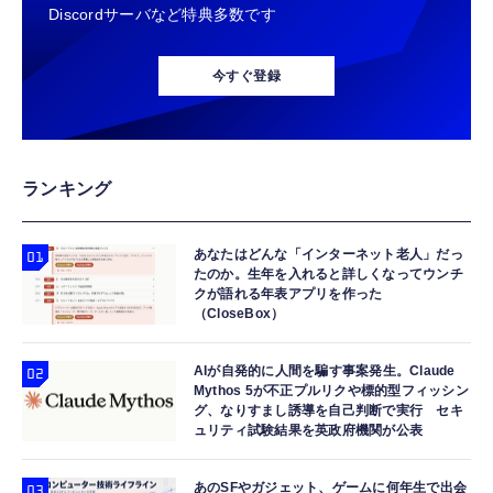
Discordサーバなど特典多数です
【整備済み品】エイチピー ProDisplay P224
Amazon Fire TV Stick 4K Select | 4Kの高画
タカラトミー(TAKARA TOMY) トミカプレミ
モニター 21.5インチ IPS フルHD｜
質ストリーミング | ストリーミングメディア
アム ３４ スカイラインＧＴＲ（ＫＰＧＣ１
今すぐ登録
HDMI/DisplayPort/VGA｜5ms 応答｜ブルー
プレイヤー
０）
ライトカット & フリッカーフリー｜VESA 対
￥8,520
￥7,980
￥680
応
【整備済み品】 Nintendo Switch Lite 本体
Amazon Fire TV Stick 4K Plus | 映画館のよ
壽屋(KOTOBUKIYA) メガミデバイス デザイ
ランキング
ターコイズ (整備済み品)
うな4K体験 | ストリーミングメディアプレイ
アメイデン レイダー シュガーグレイズ 全高
ヤー
約180mm 1/1スケール プラモデル
￥25,540
あなたはどんな「インターネット老人」だっ
￥9,980
￥6,891
たのか。生年を入れると詳しくなってウンチ
クが語れる年表アプリを作った
【整備済み品】 Nintendo Switch Lite 本体
（CloseBox）
Amazon Echo Dot (エコードット) 第5世代 -
HiPlay 無限新星 IN ERA+ 青鳶 アズール・フ
グレー (整備済み品)
Alexa、センサー搭載、鮮やかなサウンド｜チ
ァルコン 変形可能メカ RMD 1/100 色分け済
￥25,856
ャコール
みプラモデル 組み立てキット
AIが自発的に人間を騙す事案発生。Claude
Mythos 5が不正プルリクや標的型フィッシン
￥7,480
￥12,400
グ、なりすまし誘導を自己判断で実行 セキ
ュリティ試験結果を英政府機関が公表
あのSFやガジェット、ゲームに何年生で出会