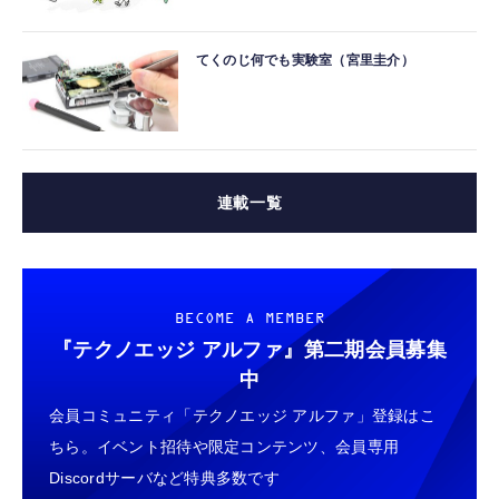
てくのじ何でも実験室（宮里圭介）
連載一覧
BECOME A MEMBER
『テクノエッジ アルファ』
第二期会員募集
中
会員コミュニティ「テクノエッジ アルファ」登録はこ
ちら。イベント招待や限定コンテンツ、会員専用
Discordサーバなど特典多数です