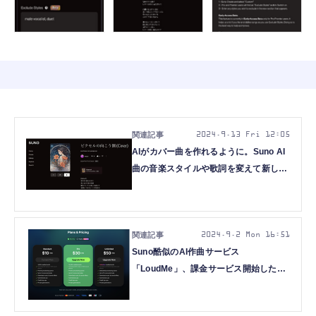
2024.9.13 Fri 12:05
AIがカバー曲を作れるように。Suno AI
曲の音楽スタイルや歌詞を変えて新しい
アレンジで（CloseBox）
2024.9.2 Mon 16:51
Suno酷似のAI作曲サービス
「LoudMe」、課金サービス開始したが
実態はSunoへの違法アクセスか
（CloseBox）