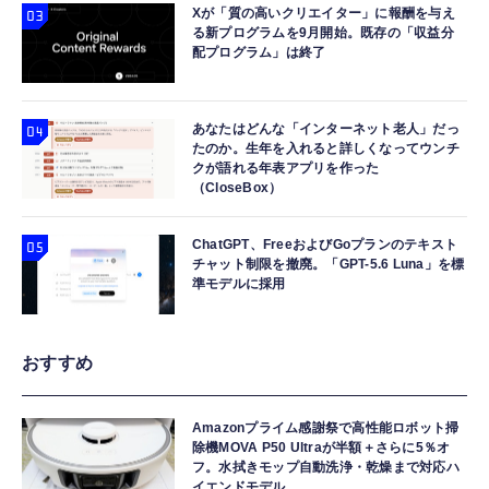
Xが「質の高いクリエイター」に報酬を与え
る新プログラムを9月開始。既存の「収益分
配プログラム」は終了
あなたはどんな「インターネット老人」だっ
たのか。生年を入れると詳しくなってウンチ
クが語れる年表アプリを作った
（CloseBox）
ChatGPT、FreeおよびGoプランのテキスト
チャット制限を撤廃。「GPT-5.6 Luna」を標
準モデルに採用
おすすめ
Amazonプライム感謝祭で高性能ロボット掃
除機MOVA P50 Ultraが半額＋さらに5％オ
フ。水拭きモップ自動洗浄・乾燥まで対応ハ
イエンドモデル