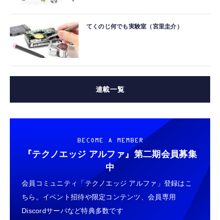
てくのじ何でも実験室（宮里圭介）
連載一覧
BECOME A MEMBER
『テクノエッジ アルファ』
第二期会員募集
中
会員コミュニティ「テクノエッジ アルファ」登録はこ
ちら。イベント招待や限定コンテンツ、会員専用
Discordサーバなど特典多数です