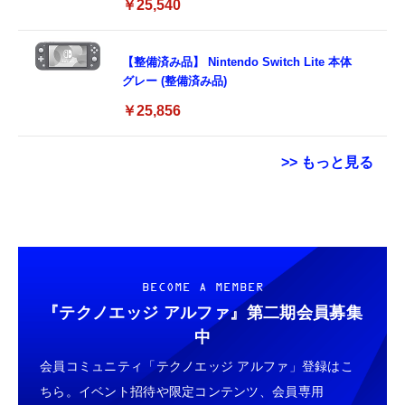
￥25,540
【整備済み品】 Nintendo Switch Lite 本体
グレー (整備済み品)
￥25,856
>> もっと見る
【ダウンロード版】契約事務手数料が無料に
Grithope イヤホン タイプC【2026新モデル
[機能性表示食品] サントリー烏龍茶 2L×9本
なるmineoエントリーパッケージ
耐久性】 有線イヤホン マイク付き HiFi音質
[Amazon限定ブランド] まとめ売り実施中
docomo/au/SoftBankの3回線が選べる格安
ノイズ低減 重低音 遅延なし
￥2,131
SIMカード【Amazon.co.jp限定】
￥100
￥949
BECOME A MEMBER
『テクノエッジ アルファ』
第二期会員募集
【 詰め替え用 】ネスカフェ ゴールドブレン
【DL版】【初期費用3,300円が無料 ※1契約者
タイプc 寝ホンイヤホン 寝ホン type-c 有線
中
ド カフェインレス エコ&システムパック
2回線/年に限り】IIJmioえらべるSIMカード
睡眠用イヤホン 【音質強化バージョン
60g×2本(60杯分),ブラックコーヒー,インスタ
会員コミュニティ「テクノエッジ アルファ」登録はこ
エントリーパッケージ 月額利用(音声
iPhone 15/16/17対応】横向きに寝ると耳が圧
ント
SIM/SMS)[ドコモ・au回線]・(データ/eSIM/
迫されない ソフトシリコンで柔らかい 超軽量
￥1,669
ちら。イベント招待や限定コンテンツ、会員専用
￥290
￥2,199
プリペイド)[ドコモ回線]IM-B327
超小型 外部ノイズ遮断 音質良い リモコン マ