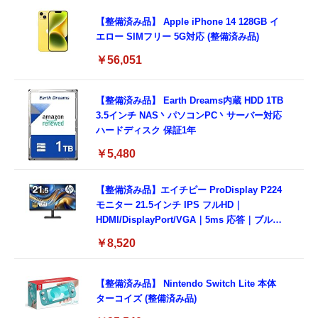
【整備済み品】 Apple iPhone 14 128GB イ
エロー SIMフリー 5G対応 (整備済み品)
￥56,051
【整備済み品】 Earth Dreams内蔵 HDD 1TB
3.5インチ NAS丶パソコンPC丶サーバー対応
ハードディスク 保証1年
￥5,480
【整備済み品】エイチピー ProDisplay P224
モニター 21.5インチ IPS フルHD｜
HDMI/DisplayPort/VGA｜5ms 応答｜ブルー
ライトカット & フリッカーフリー｜VESA 対
￥8,520
応
【整備済み品】 Nintendo Switch Lite 本体
ターコイズ (整備済み品)