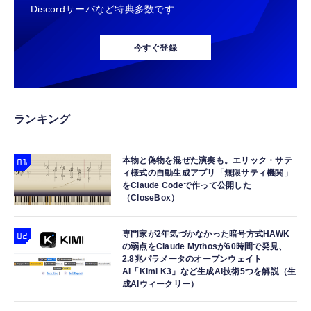
Discordサーバなど特典多数です
イク付き 安眠 仕事 勉強 通勤通学最適（黑-
AGF ブレンディ マイボトルスティック すっ
エレコム 充電器 Type-C USB-C 20W USB PD
typec）
Lightning to 3.5mm イヤホンジャック 変換
きりアセロラ＆ビタミンC 6本 【 水分補給応
対応 ケーブル一体型 1.5m PSE認証品 GaN採
MFi認証 【ハイレゾ音質】 内蔵DAC 遅延な
今すぐ登録
援 】【 水筒用 】 (× 2)
用 折りたたみ式プラグ しろちゃん 【
し 48ビット/96KHz 音量調節対応
iPhone16 15 等対応】 EC-AC6920WF
￥428
￥1,058
￥999
日東紅茶 DAY&DAY ティーバッグ 100袋入り
USB Type Cケーブル【1m+1m+2m+2m/4
【HIFI音質】iphone イヤホンジャック ライ
ランキング
(× 2)
本】タイプc ケーブル PD対応 60W急速充
トニング イヤホン 変換 MFI認証 4極 内蔵
電】データ転送 断線防止 高耐久ナイロン
DAC 遅延なし 音量調節/音楽
￥1,028
iPhone 17/iPhone 16 /iPhone 15 /
本物と偽物を混ぜた演奏も。エリック・サテ
￥749
￥999
ィ様式の自動生成アプリ「無限サティ機関」
MacBook、iPad Pro/Air、Galaxy、Sony、
をClaude Codeで作って公開した
Pixel Type C機種対応
リプトン グリーンティー ピーチ ティーバッ
（CloseBox）
エレコム 充電器 40W 2ポート Type-C USB
寝ホン 睡眠用イヤホン 寝ながら 痛くない 超
グ 14P,緑茶 (× 2)
PD対応 PPS対応 GaN II採用 折りたたみ式プ
軽量2.8g ASMR推薦 ワイヤレス
￥670
ラグ ホワイト EC-AC10640WH
Bluetooth6.1 柔軟性高 安眠 仕事 ブルー
専門家が2年気づかなかった暗号方式HAWK
の弱点をClaude Mythosが60時間で発見、
￥1,790
￥2,682
2.8兆パラメータのオープンウェイト
AI「Kimi K3」など生成AI技術5つを解説（生
成AIウィークリー）