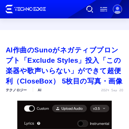
連載
AI作曲のSunoがネガティブプロン
AI
プト「Exclude Styles」投入「この
楽器や歌声いらない」ができて超便
ガジェット
利（CloseBox） 5枚目の写真・画像
テクノロジー
AI
2024 Sep 20
ゲーム
カルチャー
公式ストア