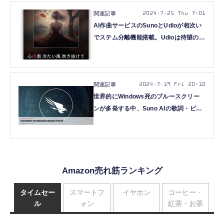
2024.7.25 Thu 7:01
AI作曲サービスのSunoとUdioが相次い
でステム分離機能搭載。Udioは待望の2
分超え生成が可能に（CloseBox）
2024.7.19 Fri 20:10
世界的にWindows死のブルースクリー
ンが多発する中、Suno AIの歌詞・ビデ
オ修正機能を試した（CloseBox）
Amazon売れ筋ランキング
タイムセー
スマートフ
イヤホン
コーヒー・
ル
ォン
紅茶・お茶