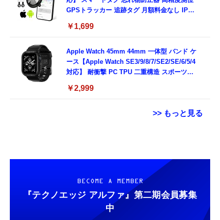
GPSトラッカー 追跡タグ 月額料金なし IPX7
防水 小型 軽量 鍵 財布 車 子ども 高齢者 ペッ
￥1,699
ト見守り キーホルダー付属 (2個セット：ブラ
ック)
Apple Watch 45mm 44mm 一体型 バンド ケ
ース【Apple Watch SE3/9/8/7/SE2/SE/6/5/4
対応】 耐衝撃 PC TPU 二重構造 スポーツバ
ンド 落下 衝撃吸収 耐久性 傷防止 ラギッド・
￥2,999
アーマー・プロ 062CS25324 (ブラック)
>> もっと見る
【ダウンロード版】契約事務手数料が無料に
【整備済み品】 Apple iPhone 14 128GB イ
コカ・コーラ 綾鷹 525mlPET×24本
なるmineoエントリーパッケージ
エロー SIMフリー 5G対応 (整備済み品)
docomo/au/SoftBankの3回線が選べる格安
￥1,663
￥56,051
SIMカード【Amazon.co.jp限定】
￥100
BECOME A MEMBER
『テクノエッジ アルファ』
第二期会員募集
【整備済み品】 Earth Dreams内蔵 HDD 1TB
【DL版】【初期費用3,300円が無料 ※1契約者
中
コカ・コーラ 爽健美茶 600mlPET×24本
3.5インチ NAS丶パソコンPC丶サーバー対応
2回線/年に限り】IIJmioえらべるSIMカード
ハードディスク 保証1年