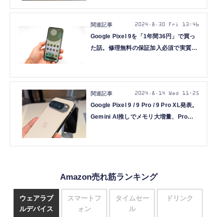
（Google Tales）
2024.8.30 Fri 13:46
Google Pixel 9を「1年間36円」で買っ
た話。修理無料の保証加入必須で実質3
万円強、事前応募でPayPay5000円分も
(石野純也)
2024.8.14 Wed 11:25
Google Pixel 9 / 9 Pro / 9 Pro XL発表。
Gemini AI推しでメモリ大増量、Proは
大小2サイズ。無印9もカメラ強化
Amazon売れ筋ランキング
ウェアラブ
スマートフ
タイムセー
ドリンク
ルデバイス
ォン
ル