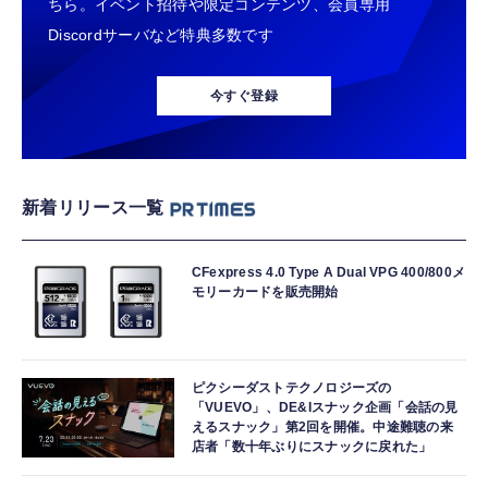
ちら。イベント招待や限定コンテンツ、会員専用
Discordサーバなど特典多数です
今すぐ登録
新着リリース一覧
CFexpress 4.0 Type A Dual VPG 400/800メ
モリーカードを販売開始
ピクシーダストテクノロジーズの
「VUEVO」、DE&Iスナック企画「会話の見
えるスナック」第2回を開催。中途難聴の来
店者「数十年ぶりにスナックに戻れた」