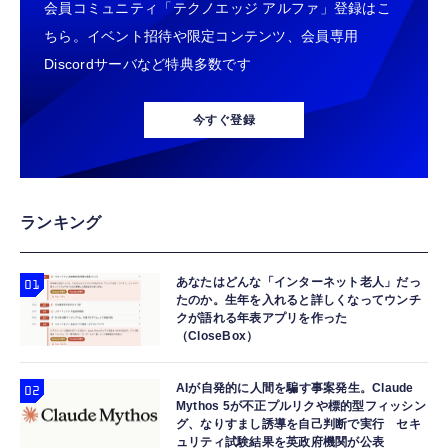
￥1,882
会員コミュニティ「テクノエッジ アルファ」登録はこ
エントリーパッケージ 月額利用(音声
SIM/SMS)[ドコモ・au回線]・(データ/eSIM/
￥5,480
ちら。イベント招待や限定コンテンツ、会員専用
￥290
プリペイド)[ドコモ回線]IM-B327
Discordサーバなど特典多数です
【Amazon.co.jp限定】 #like(タグライク) ア
【整備済み品】エイチピー ProDisplay P224
エレコム 充電器 Type-C USB-C 20W USB PD
サヒ おいしい水 天然水 ラベルレスボトル
モニター 21.5インチ IPS フルHD｜
対応 ケーブル一体型 1.5m PSE認証品 GaN採
2L×9本
今すぐ登録
HDMI/DisplayPort/VGA｜5ms 応答｜ブルー
用 折りたたみ式プラグ しろちゃん 【
ライトカット & フリッカーフリー｜VESA 対
￥1,359
iPhone16 15 等対応】 EC-AC6920WF
￥8,520
￥1,058
応
【整備済み品】 Nintendo Switch Lite 本体
コカ・コーラ 500mlPET×24本
USB Type Cケーブル【1m+1m+2m+2m/4
ランキング
ターコイズ (整備済み品)
本】タイプc ケーブル PD対応 60W急速充
￥1,999
電】データ転送 断線防止 高耐久ナイロン
￥25,540
iPhone 17/iPhone 16 /iPhone 15 /
あなたはどんな「インターネット老人」だっ
￥749
たのか。生年を入れると詳しくなってウンチ
MacBook、iPad Pro/Air、Galaxy、Sony、
クが語れる年表アプリを作った
Pixel Type C機種対応
【Amazon.co.jp限定】 伊藤園 RROボックス
【整備済み品】 Nintendo Switch Lite 本体
（CloseBox）
エレコム 充電器 40W 2ポート Type-C USB
健康ミネラルむぎ茶 2L×9本 ペットボトル
グレー (整備済み品)
PD対応 PPS対応 GaN II採用 折りたたみ式プ
￥1,860
￥25,856
ラグ ホワイト EC-AC10640WH
AIが自発的に人間を騙す事案発生。Claude
Mythos 5が不正プルリクや標的型フィッシン
￥1,790
グ、なりすまし誘導を自己判断で実行 セキ
ュリティ試験結果を英政府機関が公表