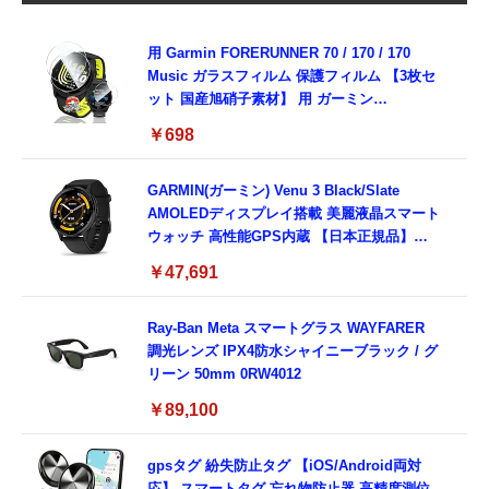
用 Garmin FORERUNNER 70 / 170 / 170
Music ガラスフィルム 保護フィルム 【3枚セ
ット 国産旭硝子素材】 用 ガーミン
FORERUNNER 70/170/170 Music フィルム
￥698
高透過率 超薄型 用 ガーミン Forerunner 170
液晶 保護フィルム 耐衝撃 全面保護 自動吸着
気泡なし 簡単貼り付け ( 対応 Forerunner
GARMIN(ガーミン) Venu 3 Black/Slate
170 Music フィルム )
AMOLEDディスプレイ搭載 美麗液晶スマート
ウォッチ 高性能GPS内蔵 【日本正規品】心
電図(ECG)アプリ対応モデル
￥47,691
Ray-Ban Meta スマートグラス WAYFARER
調光レンズ IPX4防水シャイニーブラック / グ
リーン 50mm 0RW4012
￥89,100
gpsタグ 紛失防止タグ 【iOS/Android両対
応】 スマートタグ 忘れ物防止器 高精度測位