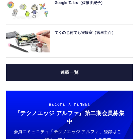
Google Tales（佐藤由紀子）
てくのじ何でも実験室（宮里圭介）
連載一覧
BECOME A MEMBER
『テクノエッジ アルファ』
第二期会員募集
中
会員コミュニティ「テクノエッジ アルファ」登録はこ