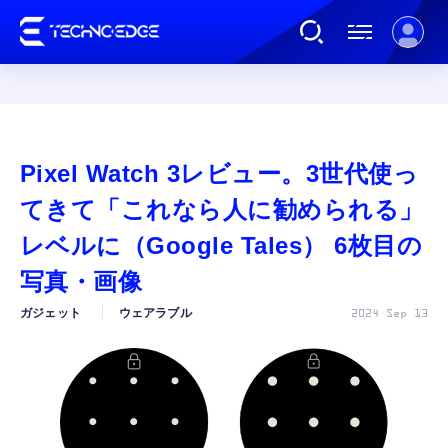
連載
Pixel Watch 3レビュー。3世代使っ
AI
てきて「これなら人に勧められる」
レベルに（Google Tales） 6枚目の
ガジェット
写真・画像
ガジェット
ウェアラブル
2024 Sep 13
ゲーム
カルチャー
公式ストア