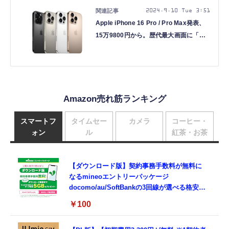
2024.9.10 Tue 3:51
Apple iPhone 16 Pro / Pro Max発表、
15万9800円から。歴代最大画面に「カ
メラコントロール」新設、A18 ProでAI
性能大幅強化
Amazon売れ筋ランキング
スマートフ
タイムセー
カメラ
コーヒー・
ォン
ル
紅茶・お茶
【ダウンロード版】契約事務手数料が無料に
なるmineoエントリーパッケージ
docomo/au/SoftBankの3回線が選べる格安
SIMカード【Amazon.co.jp限定】
￥100