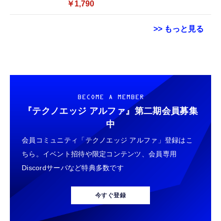
￥1,790
>> もっと見る
スマホ望遠レンズ 単眼鏡【アップグレード
【整備済み品】 Apple iPhone 14 128GB イ
[機能性表示食品] サントリー烏龍茶 2L×9本
版】 25倍高倍率 90g軽量 明るくクリアな視
エロー SIMフリー 5G対応 (整備済み品)
[Amazon限定ブランド] まとめ売り実施中
界 耐久性と のある金属ボディ 安定感のある
￥56,051
￥2,131
三脚付き レンズクリップ付き
￥3,579
BECOME A MEMBER
iPhone/Android多機種対応 ライブ コンサー
ト スポーツ観戦 バードウォッチング 旅行
『テクノエッジ アルファ』
第二期会員募集
【整備済み品】 Earth Dreams内蔵 HDD 1TB
【 詰め替え用 】ネスカフェ ゴールドブレン
HDMIミラーキャスト【2026年・高性能チッ
中
3.5インチ NAS丶パソコンPC丶サーバー対応
ド カフェインレス エコ&システムパック
プ搭載】4K/1080P対応 スマホ画面をテレビ
ハードディスク 保証1年
60g×2本(60杯分),ブラックコーヒー,インスタ
会員コミュニティ「テクノエッジ アルファ」登録はこ
に映す ミラーリング接続
ント
iPhone/Android/Windows/Mac OS対応 モー
￥5,480
￥1,669
ちら。イベント招待や限定コンテンツ、会員専用
￥2,088
ド切替不要 簡単セットアップ アプリ互換性あ
Discordサーバなど特典多数です
り YouTube視聴可能 大画面で楽しめる 日本
【整備済み品】エイチピー ProDisplay P224
AGF ブレンディ マイボトルスティック すっ
語取扱説明書付き（ブラック）
プロジェクター 家庭用 小型 ぷろじえくたー
モニター 21.5インチ IPS フルHD｜
きりアセロラ＆ビタミンC 6本 【 水分補給応
Android TV 14.0搭載 HiFiスピーカー内蔵 天
今すぐ登録
HDMI/DisplayPort/VGA｜5ms 応答｜ブルー
援 】【 水筒用 】 (× 2)
井 静音 0.5M短距離投影 WiFi6 Bluetooth5.4
ライトカット & フリッカーフリー｜VESA 対
350"大画面 自動台形補正 ホームシアター
￥8,520
￥428
￥9,579
応