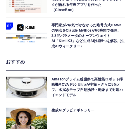
クが語れる年表アプリを作った
（CloseBox）
専門家が2年気づかなかった暗号方式HAWK
の弱点をClaude Mythosが60時間で発見、
2.8兆パラメータのオープンウェイト
AI「Kimi K3」など生成AI技術5つを解説（生
成AIウィークリー）
おすすめ
Amazonプライム感謝祭で高性能ロボット掃
除機MOVA P50 Ultraが半額＋さらに5％オ
フ。水拭きモップ自動洗浄・乾燥まで対応ハ
イエンドモデル
生成AIグラビアギャラリー