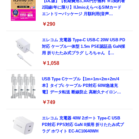
【DL版】【初期費用3,300円が無料 ※1契約者
2回線/年に限り】IIJmioえらべるSIMカード
エントリーパッケージ 月額利用(音声
SIM/SMS)[ドコモ・au回線]・(データ/eSIM/
￥290
プリペイド)[ドコモ回線]IM-B327
エレコム 充電器 Type-C USB-C 20W USB PD
対応 ケーブル一体型 1.5m PSE認証品 GaN採
用 折りたたみ式プラグ しろちゃん 【
iPhone16 15 等対応】 EC-AC6920WF
￥1,058
USB Type Cケーブル【1m+1m+2m+2m/4
本】タイプc ケーブル PD対応 60W急速充
電】データ転送 断線防止 高耐久ナイロン
iPhone 17/iPhone 16 /iPhone 15 /
￥749
MacBook、iPad Pro/Air、Galaxy、Sony、
Pixel Type C機種対応
エレコム 充電器 40W 2ポート Type-C USB
PD対応 PPS対応 GaN II採用 折りたたみ式プ
ラグ ホワイト EC-AC10640WH