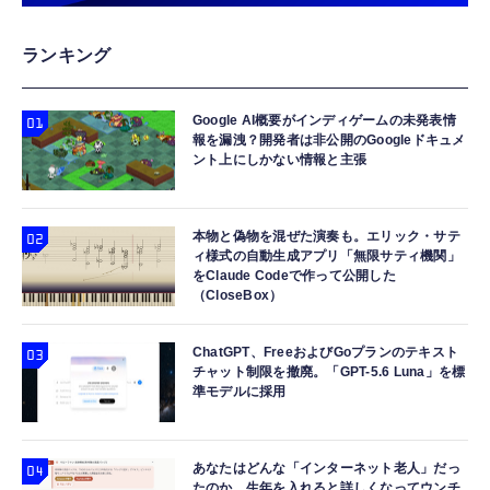
HDMI/スマホ/PC/DVD/Switchなどに対応 プ
レゼント 日本語説明書
【整備済み品】 Nintendo Switch Lite 本体
日東紅茶 DAY&DAY ティーバッグ 100袋入り
双眼鏡 ライブ用 10倍 オペラグラス 防振
ランキング
ターコイズ (整備済み品)
(× 2)
Bak4 FMC 25mm対物レンズ IPX防水 メガネ
対応 軽量 (ブラック-10*25)
￥25,540
￥1,028
Google AI概要がインディゲームの未発表情
￥1,780
報を漏洩？開発者は非公開のGoogleドキュメ
ント上にしかない情報と主張
【整備済み品】 Nintendo Switch Lite 本体
リプトン グリーンティー ピーチ ティーバッ
小型カメラ 隠しカメラ 4K画質 8-10時間録画
グレー (整備済み品)
グ 14P,緑茶 (× 2)
防犯カメラ OTG性能対応 256GB対応 180度
￥25,856
￥670
回転レンズ 単独録音 暗視機能 解像度設定
本物と偽物を混ぜた演奏も。エリック・サテ
ィ様式の自動生成アプリ「無限サティ機関」
150°広角 動体検知 携帯便利 記録 会議 商談
￥7,999
をClaude Codeで作って公開した
日本語取扱付き
（CloseBox）
ChatGPT、FreeおよびGoプランのテキスト
チャット制限を撤廃。「GPT-5.6 Luna」を標
準モデルに採用
あなたはどんな「インターネット老人」だっ
たのか。生年を入れると詳しくなってウンチ