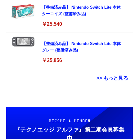
【整備済み品】 Nintendo Switch Lite 本体
ターコイズ (整備済み品)
￥25,540
【整備済み品】 Nintendo Switch Lite 本体
グレー (整備済み品)
￥25,856
>> もっと見る
Grithope イヤホン タイプC【2026新モデル
【New】Amazon Fire TV Stick HD | 手軽に
コカ・コーラ 綾鷹 525mlPET×24本
耐久性】 有線イヤホン マイク付き HiFi音質
ストリーミングをはじめよう | ストリーミン
ノイズ低減 重低音 遅延なし
グメディアプレイヤー
￥1,663
￥949
￥6,980
BECOME A MEMBER
『テクノエッジ アルファ』
第二期会員募集
タイプc 寝ホンイヤホン 寝ホン type-c 有線
【New】Amazon Fire TV Stick HD | 手軽に
中
コカ・コーラ 爽健美茶 600mlPET×24本