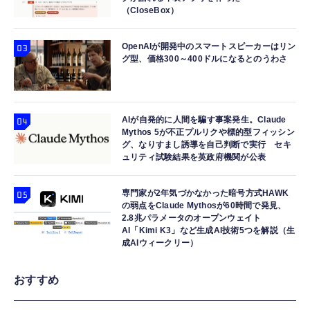
（CloseBox）
OpenAIが開発中のスマートスピーカーはリン
グ型、価格300～400ドルになるとのうわさ
AIが自発的に人間を騙す事案発生。Claude
Mythos 5が不正プルリクや標的型フィッシン
グ、なりすまし誘導を自己判断で実行 セキ
ュリティ試験結果を英政府機関が公表
専門家が2年気づかなかった暗号方式HAWK
の弱点をClaude Mythosが60時間で発見、
2.8兆パラメータのオープンウェイト
AI「Kimi K3」など生成AI技術5つを解説（生
成AIウィークリー）
おすすめ