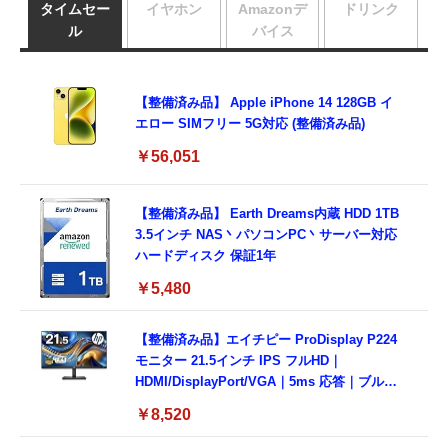
タイムセー
イヤホン
Amazonデ
ドリンク
ル
バイス
【整備済み品】 Apple iPhone 14 128GB イ
エロー SIMフリー 5G対応 (整備済み品)
￥56,051
【整備済み品】 Earth Dreams内蔵 HDD 1TB
3.5インチ NAS丶パソコンPC丶サーバー対応
ハードディスク 保証1年
￥5,480
【整備済み品】エイチピー ProDisplay P224
モニター 21.5インチ IPS フルHD｜
HDMI/DisplayPort/VGA｜5ms 応答｜ブルー
ライトカット & フリッカーフリー｜VESA 対
￥8,520
応