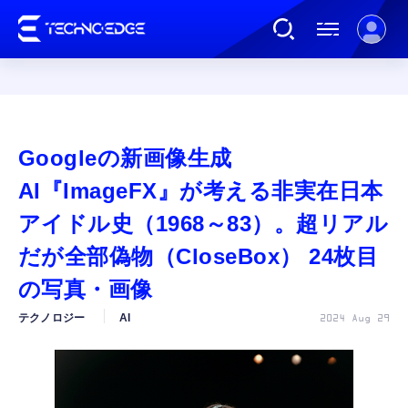
連載
Googleの新画像生成
AI
AI『ImageFX』が考える非実在日本
アイドル史（1968～83）。超リアル
ガジェット
だが全部偽物（CloseBox） 24枚目
の写真・画像
ゲーム
テクノロジー
AI
2024 Aug 29
カルチャー
公式ストア