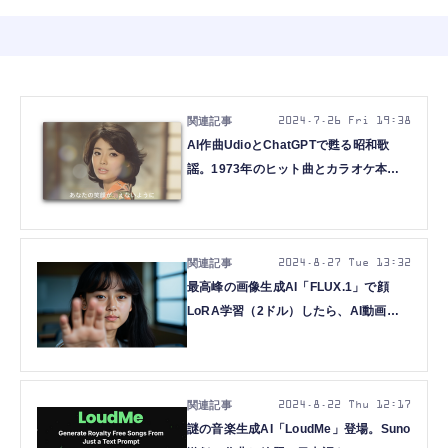
2024.7.26 Fri 19:38
AI作曲UdioとChatGPTで甦る昭和歌
謡。1973年のヒット曲とカラオケ本人
映像をAIで捏造した（CloseBox）
2024.8.27 Tue 13:32
最高峰の画像生成AI「FLUX.1」で顔
LoRA学習（2ドル）したら、AI動画生
成も捗った話（CloseBox）
2024.8.22 Thu 12:17
謎の音楽生成AI「LoudMe」登場。Suno