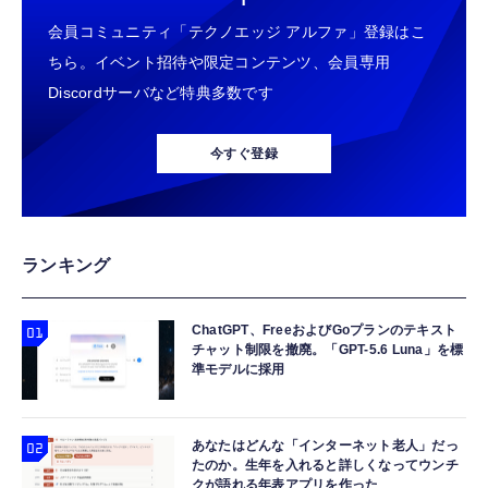
睡眠用イヤホン 【音質強化バージョン
ストリーミングをはじめよう | ストリーミン
￥1,882
会員コミュニティ「テクノエッジ アルファ」登録はこ
iPhone 15/16/17対応】横向きに寝ると耳が圧
グメディアプレイヤー
迫されない ソフトシリコンで柔らかい 超軽量
ちら。イベント招待や限定コンテンツ、会員専用
￥2,199
￥6,980
超小型 外部ノイズ遮断 音質良い リモコン マ
Discordサーバなど特典多数です
イク付き 安眠 仕事 勉強 通勤通学最適（黑-
【Amazon.co.jp限定】 #like(タグライク) ア
typec）
Lightning to 3.5mm イヤホンジャック 変換
Amazon Fire TV Stick 4K Select | 4Kの高画
サヒ おいしい水 天然水 ラベルレスボトル
MFi認証 【ハイレゾ音質】 内蔵DAC 遅延な
質ストリーミング | ストリーミングメディア
2L×9本
今すぐ登録
し 48ビット/96KHz 音量調節対応
プレイヤー
￥1,359
￥999
￥7,980
コカ・コーラ 500mlPET×24本
【HIFI音質】iphone イヤホンジャック ライ
Amazon Fire TV Stick 4K Plus | 映画館のよ
ランキング
トニング イヤホン 変換 MFI認証 4極 内蔵
うな4K体験 | ストリーミングメディアプレイ
￥1,999
DAC 遅延なし 音量調節/音楽
ヤー
ChatGPT、FreeおよびGoプランのテキスト
￥999
￥9,980
チャット制限を撤廃。「GPT-5.6 Luna」を標
準モデルに採用
【Amazon.co.jp限定】 伊藤園 RROボックス
寝ホン 睡眠用イヤホン 寝ながら 痛くない 超
Amazon Echo Dot (エコードット) 第5世代 -
健康ミネラルむぎ茶 2L×9本 ペットボトル
軽量2.8g ASMR推薦 ワイヤレス
Alexa、センサー搭載、鮮やかなサウンド｜チ
￥1,860
Bluetooth6.1 柔軟性高 安眠 仕事 ブルー
ャコール
あなたはどんな「インターネット老人」だっ
たのか。生年を入れると詳しくなってウンチ
￥2,682
￥7,480
クが語れる年表アプリを作った