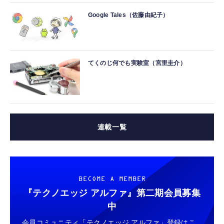
Google Tales（佐藤由紀子）
てくのじ何でも実験室（宮里圭介）
連載一覧
BECOME A MEMBER
『テクノエッジ アルファ』
第二期会員募集
中
会員コミュニティ「テクノエッジ アルファ」登録はこ