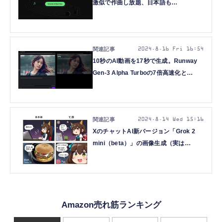
激似で作曲し放題、日本語も
OK（CloseBox）
2024.8.16 Fri 16:54
10秒のAI動画を17秒で生成。Runway
Gen-3 Alpha Turboの7倍高速化と
UnlimitedプランでAI動画のワークフロ
ー激変（CloseBox）
2024.8.14 Wed 15:16
XのチャットAI新バージョン「Grok 2
mini（beta）」の画像生成（実は
FLUX.1）を使ってみた（CloseBox）
Amazon売れ筋ランキング