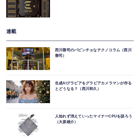
連載
西川善司のバビンチョなテクノコラム（西川
善司）
生成AIグラビアをグラビアカメラマンが作る
とどうなる？（西川和久）
人知れず消えていったマイナーCPUを語ろう
（大原雄介）