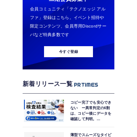
会員コミュニティ「テクノエッジ アル
ファ」登録はこちら。イベント招待や
限定コンテンツ、会員専用Discordサー
バなど特典多数です
今すぐ登録
新着リリース一覧
コピー完了でも安心でき
ない ー異常判定の6割
は、コピー後にデータを
確認して判明。
「DATA119 Media
Test」利用者が任意提供
薄型でスムーズなタイピ
した判定済み107件を初