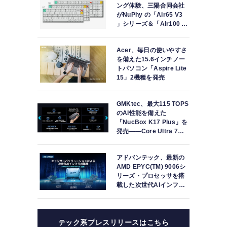
ング体験、三陽合同会社
集計
がNuPhy の「Air65 V3
」シリーズ＆「Air100 V3
」シリーズの販売を開始
Acer、毎日の使いやすさ
を備えた15.6インチノー
トパソコン「Aspire Lite
15」2機種を発売
GMKtec、最大115 TOPS
のAI性能を備えた
「NucBox K17 Plus」を
発売――Core Ultra 7
258V、Arc 140V、32GB
LPDDR5X搭載
アドバンテック、最新の
AMD EPYC(TM) 9006シ
リーズ・プロセッサを搭
載した次世代AIインフラ
ストラクチャ・ソリュー
ションを発表
テック系プレスリリースはこちら