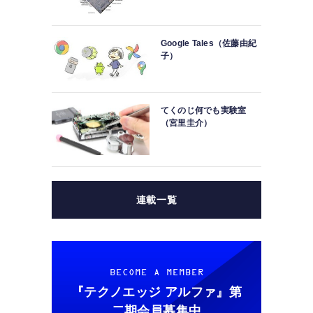
o
Google Tales（佐藤由紀
子）
てくのじ何でも実験室
1
（宮里圭介）
1
連載一覧
BECOME A MEMBER
『テクノエッジ アルファ』
第
二期会員募集中