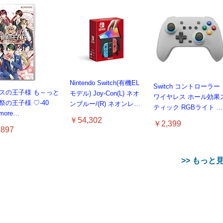
Nintendo Switch(有機EL
Switch コントローラー
スの王子様 も～っと
モデル) Joy-Con(L) ネオ
ワイヤレス ホール効果
祭の王子様 ♡-40
ンブルー/(R) ネオンレッ
ティック RGBライト 背
 more…
ド
面ボタン付き スイッチ
￥54,302
￥2,399
コントローラー TURBO
897
連射 4段階振動調整 6軸
ジャイロセンサー
800mAhバッテリー
>> もっと
Switch/Switch2/PC/And
に対応 プロコン