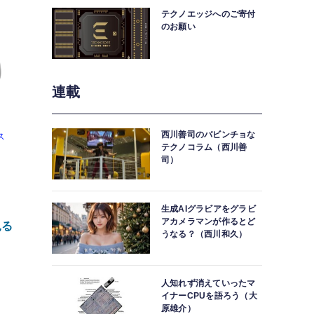
テクノエッジへのご寄付
のお願い
連載
西川善司のバビンチョな
ス
テクノコラム（西川善
司）
生成AIグラビアをグラビ
アカメラマンが作るとど
見る
うなる？（西川和久）
roid/IOS
人知れず消えていったマ
イナーCPUを語ろう（大
原雄介）