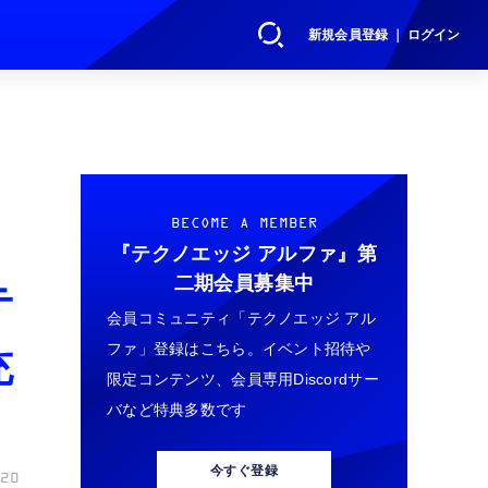
新規会員登録 ｜ ログイン
BECOME A MEMBER
『テクノエッジ アルファ』
第
二期会員募集中
テ
会員コミュニティ「テクノエッジ アル
ファ」登録はこちら。イベント招待や
充
限定コンテンツ、会員専用Discordサー
バなど特典多数です
今すぐ登録
20