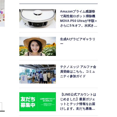
Amazonプライム感謝祭
で高性能ロボット掃除機
MOVA P50 Ultraが半額＋
さらに5％オフ。水拭きモ
ップ自動洗浄・乾燥まで
対応ハイエンドモデル
生成AIグラビアギャラリ
ー
テクノエッジ アルファ会
員登録はこちら。コミュ
ニティ参加ガイド
【LINE公式アカウントは
じめました】最新ガジェ
ットとテック情報をお届
けします。友だち募集
中。