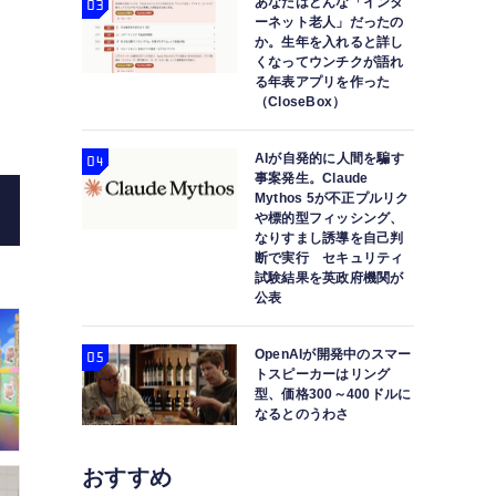
あなたはどんな「インタ
ーネット老人」だったの
か。生年を入れると詳し
くなってウンチクが語れ
る年表アプリを作った
（CloseBox）
宮本茂が案内する『ニンテンドーミュージアム Dir
AIが自発的に人間を騙す
事案発生。Claude
ターSP』やプロジェクシ
Mythos 5が不正プルリク
や標的型フィッシング、
なりすまし誘導を自己判
断で実行 セキュリティ
試験結果を英政府機関が
公表
OpenAIが開発中のスマー
トスピーカーはリング
型、価格300～400ドルに
なるとのうわさ
おすすめ