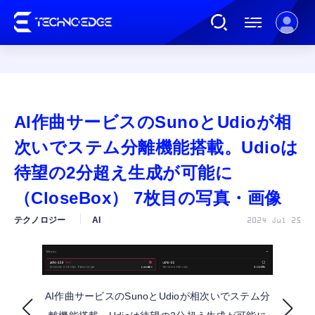
連載
AI作曲サービスのSunoとUdioが相
AI
次いでステム分離機能搭載。Udioは
待望の2分超え生成が可能に
ガジェット
（CloseBox） 7枚目の写真・画像
テクノロジー
AI
2024 Jul 25
ゲーム
カルチャー
AI作曲サービスのSunoとUdioが相次いでステム分
公式ストア