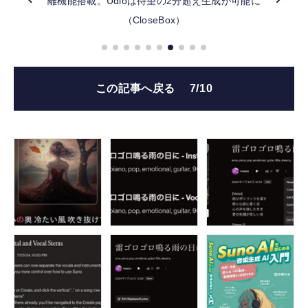
離機能搭載。Udioは待望の2分超え生成が可能に
（CloseBox）
FOLLOW US
この記事へ戻る
7/10