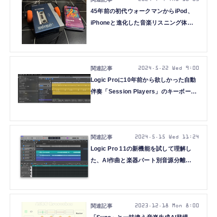
45年前の初代ウォークマンからiPod、
iPhoneと進化した音楽リスニング体
験。Suno AI公式アプリの登場でどう変
わるか（CloseBox）
2024.5.22 Wed 9:00
Logic Proに10年前から欲しかった自動
伴奏「Session Players」のキーボード
とベース、そしてChromaGlowプラグイ
ンで超簡単にカバー曲を演奏してみた
（CloseBox）
2024.5.15 Wed 11:24
Logic Pro 11の新機能を試して理解し
た、AI作曲と楽器パート別音源分離
「Stem Splitter」の相性（CloseBox）
2023.12.18 Mon 8:00