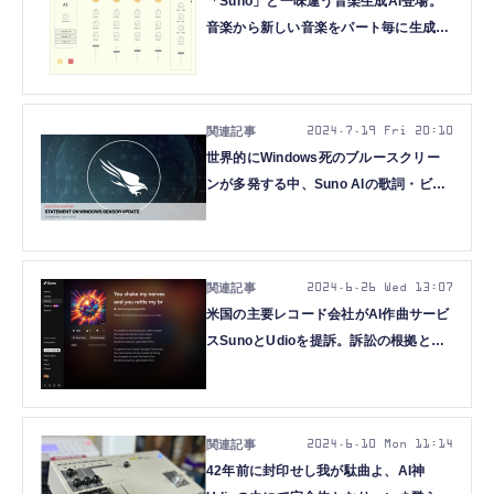
「Suno」と一味違う音楽生成AI登場。
音楽から新しい音楽をパート毎に生成
「StemGen」、着せ替えAI「Outfit
Anyone」など重要論文5本を解説（生
成AIウィークリー）
2024.7.19 Fri 20:10
世界的にWindows死のブルースクリー
ンが多発する中、Suno AIの歌詞・ビデ
オ修正機能を試した（CloseBox）
2024.6.26 Wed 13:07
米国の主要レコード会社がAI作曲サービ
スSunoとUdioを提訴。訴訟の根拠とな
ったヒット曲再現プロンプトを検証して
みる（CloseBox）
2024.6.10 Mon 11:14
42年前に封印せし我が駄曲よ、AI神