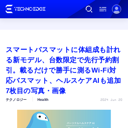
連載
スマートバスマットに体組成も計れ
AI
る新モデル、台数限定で先行予約割
引。載るだけで勝手に測るWi-Fi対
ガジェット
応バスマット、ヘルスケアAIも追加
7枚目の写真・画像
ゲーム
テクノロジー
Health
2024 Jun 20
カルチャー
公式ストア