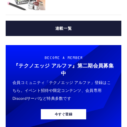
連載一覧
BECOME A MEMBER
『テクノエッジ アルファ』
第二期会員募集
中
会員コミュニティ「テクノエッジ アルファ」登録はこ
ちら。イベント招待や限定コンテンツ、会員専用
Discordサーバなど特典多数です
今すぐ登録