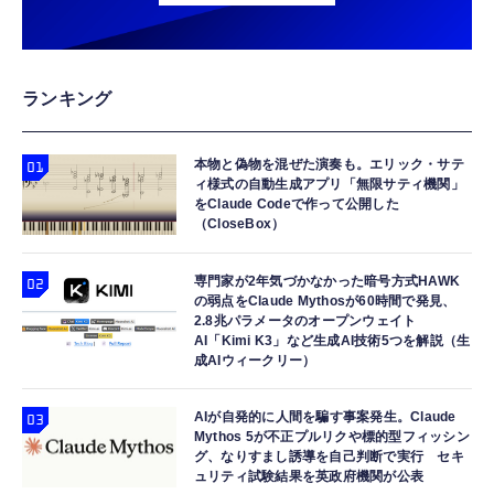
ランキング
本物と偽物を混ぜた演奏も。エリック・サテ
ィ様式の自動生成アプリ「無限サティ機関」
をClaude Codeで作って公開した
（CloseBox）
専門家が2年気づかなかった暗号方式HAWK
の弱点をClaude Mythosが60時間で発見、
2.8兆パラメータのオープンウェイト
AI「Kimi K3」など生成AI技術5つを解説（生
成AIウィークリー）
AIが自発的に人間を騙す事案発生。Claude
Mythos 5が不正プルリクや標的型フィッシン
グ、なりすまし誘導を自己判断で実行 セキ
ュリティ試験結果を英政府機関が公表