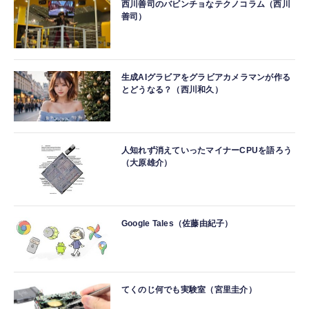
西川善司のバビンチョなテクノコラム（西川
善司）
生成AIグラビアをグラビアカメラマンが作る
とどうなる？（西川和久）
人知れず消えていったマイナーCPUを語ろう
（大原雄介）
Google Tales（佐藤由紀子）
てくのじ何でも実験室（宮里圭介）