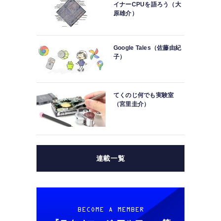
イナーCPUを語ろう（大
原雄介）
Google Tales（佐藤由紀
子）
てくのじ何でも実験室
（宮里圭介）
連載一覧
BECOME A MEMBER