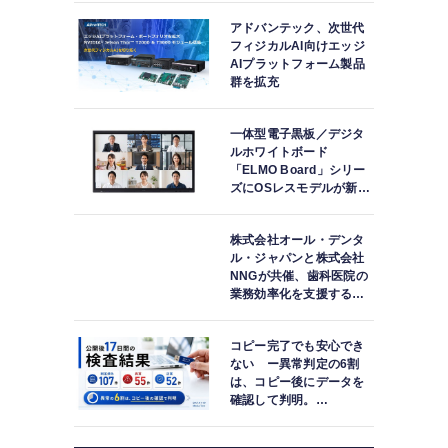
アドバンテック、次世代
フィジカルAI向けエッジ
AIプラットフォーム製品
群を拡充
一体型電子黒板／デジタ
ルホワイトボード
「ELMO Board」シリー
ズにOSレスモデルが新登
場
株式会社オール・デンタ
ル・ジャパンと株式会社
NNGが共催、歯科医院の
業務効率化を支援する院
内一括管理システム
「PLUM CONNECT」を
コピー完了でも安心でき
紹介
ない ー異常判定の6割
は、コピー後にデータを
確認して判明。
「DATA119 Media
Test」利用者が任意提供