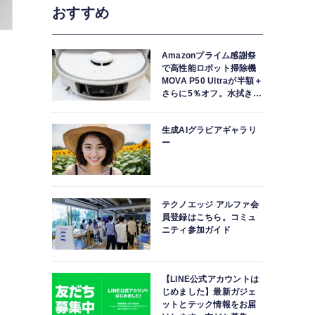
おすすめ
Amazonプライム感謝祭
で高性能ロボット掃除機
MOVA P50 Ultraが半額＋
さらに5％オフ。水拭きモ
ップ自動洗浄・乾燥まで
対応ハイエンドモデル
生成AIグラビアギャラリ
ー
テクノエッジ アルファ会
員登録はこちら。コミュ
ニティ参加ガイド
【LINE公式アカウントは
じめました】最新ガジェ
ットとテック情報をお届