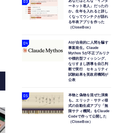
あなたはどんな「インタ
ーネット老人」だったの
か。生年を入れると詳し
くなってウンチクが語れ
る年表アプリを作った
（CloseBox）
Miyasato Keisuke
PDにCD-R書き込みも対応した「
AIが自発的に人間を騙す
事案発生。Claude
～）：ロストメモリー
Mythos 5が不正プルリク
や標的型フィッシング、
なりすまし誘導を自己判
断で実行 セキュリティ
試験結果を英政府機関が
公表
本物と偽物を混ぜた演奏
も。エリック・サティ様
式の自動生成アプリ「無
限サティ機関」をClaude
Codeで作って公開した
（CloseBox）