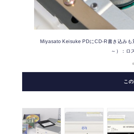
年頃
Miyasato Keisuke
PDにCD-R書き込みも対
～）：ロス
こ