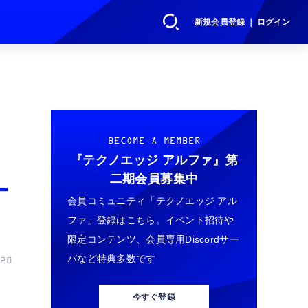
新規会員登録 ｜ ログイン
BECOME A MEMBER
『テクノエッジ アルファ』
第
二期会員募集中
ー
会員コミュニティ「テクノエッジ アル
ファ」登録はこちら。イベント招待や
限定コンテンツ、会員専用Discordサー
バなど特典多数です
20
今すぐ登録