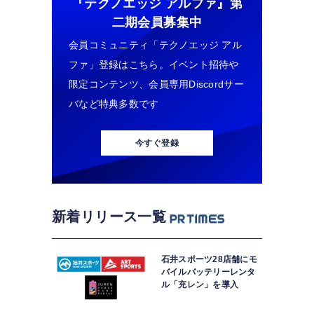
『テクノエッジ アルファ』
第
二期会員募集中
会員コミュニティ「テクノエッジ アル
ファ」登録はこちら。イベント招待や
限定コンテンツ、会員専用Discordサー
バなど特典多数です
今すぐ登録
新着リリース一覧
石井スポーツ28店舗にモ
バイルバッテリーレンタ
ル「充レン」を導入