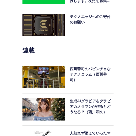
けします。友だち募集
中。
テクノエッジへのご寄付
のお願い
連載
西川善司のバビンチョな
テクノコラム（西川善
司）
生成AIグラビアをグラビ
アカメラマンが作るとど
うなる？（西川和久）
人知れず消えていったマ