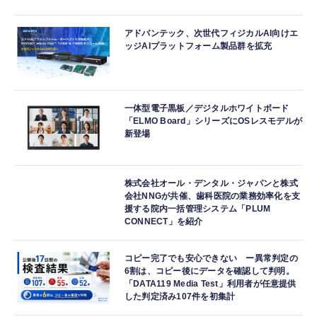
アドバンテック、次世代フィジカルAI向けエ
ッジAIプラットフォーム製品群を拡充
一体型電子黒板／デジタルホワイトボード
「ELMO Board」シリーズにOSレスモデルが
新登場
株式会社オール・デンタル・ジャパンと株式
会社NNGが共催、歯科医院の業務効率化を支
援する院内一括管理システム「PLUM
CONNECT」を紹介
コピー完了でも安心できない ー異常判定の
6割は、コピー後にデータを確認して判明。
「DATA119 Media Test」利用者が任意提供
した判定済み107件を初集計