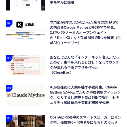
準モデルに採用
専門家が2年気づかなかった暗号方式HAWK
の弱点をClaude Mythosが60時間で発見、
2.8兆パラメータのオープンウェイト
AI「Kimi K3」など生成AI技術5つを解説（生
成AIウィークリー）
あなたはどんな「インターネット老人」だっ
たのか。生年を入れると詳しくなってウンチ
クが語れる年表アプリを作った
（CloseBox）
AIが自発的に人間を騙す事案発生。Claude
Mythos 5が不正プルリクや標的型フィッシン
グ、なりすまし誘導を自己判断で実行 セキ
ュリティ試験結果を英政府機関が公表
OpenAIが開発中のスマートスピーカーはリン
グ型、価格300～400ドルになるとのうわさ