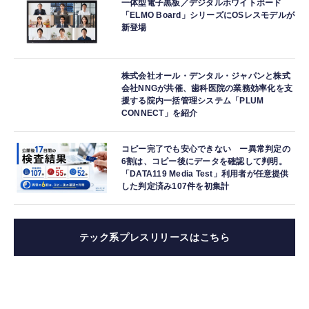
一体型電子黒板／デジタルホワイトボード
「ELMO Board」シリーズにOSレスモデルが
新登場
株式会社オール・デンタル・ジャパンと株式
会社NNGが共催、歯科医院の業務効率化を支
援する院内一括管理システム「PLUM
CONNECT」を紹介
コピー完了でも安心できない ー異常判定の
6割は、コピー後にデータを確認して判明。
「DATA119 Media Test」利用者が任意提供
した判定済み107件を初集計
テック系プレスリリースはこちら