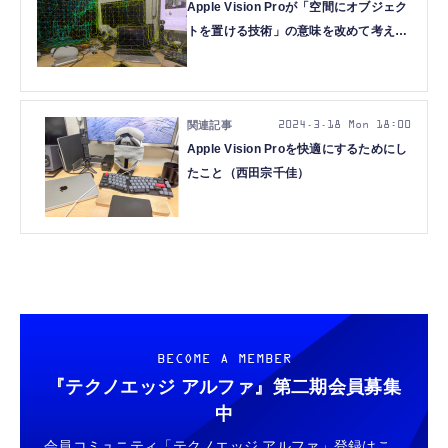
Apple Vision Proが「空間にオブジェク
トを置ける技術」の意味を改めて考える
（西田宗千佳）
2024.3.18 Mon 18:00
Apple Vision Proを快適にするためにし
たこと（西田宗千佳）
BECOME A MEMBER
『テクノエッジ アルファ』
第二期会員募集
中
会員コミュニティ「テクノエッジ アルファ」登録はこ