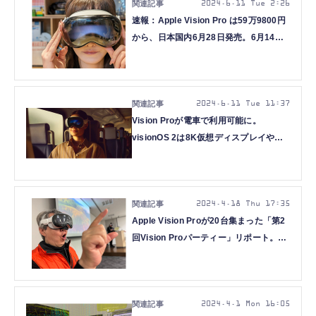
2024.6.11 Tue 2:26
速報：Apple Vision Pro は59万9800円
から、日本国内6月28日発売。6月14日
より予約受付
2024.6.11 Tue 11:37
Vision Proが電車で利用可能に。
visionOS 2は8K仮想ディスプレイやマ
ウス対応など生産性強化、2D写真の空
間化も
2024.4.18 Thu 17:35
Apple Vision Proが20台集まった「第2
回Vision Proパーティー」リポート。先
進ユーザーが知見をプレゼン（荻窪圭）
2024.4.1 Mon 16:05