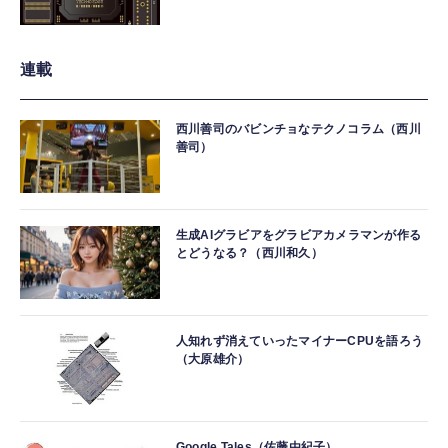
連載
西川善司のバビンチョなテクノコラム（西川
善司）
生成AIグラビアをグラビアカメラマンが作る
とどうなる？（西川和久）
人知れず消えていったマイナーCPUを語ろう
（大原雄介）
Google Tales（佐藤由紀子）