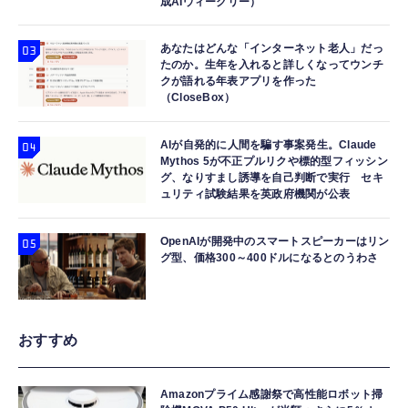
成AIウィークリー）
あなたはどんな「インターネット老人」だっ
たのか。生年を入れると詳しくなってウンチ
クが語れる年表アプリを作った
（CloseBox）
AIが自発的に人間を騙す事案発生。Claude
Mythos 5が不正プルリクや標的型フィッシン
グ、なりすまし誘導を自己判断で実行 セキ
ュリティ試験結果を英政府機関が公表
OpenAIが開発中のスマートスピーカーはリン
グ型、価格300～400ドルになるとのうわさ
おすすめ
Amazonプライム感謝祭で高性能ロボット掃