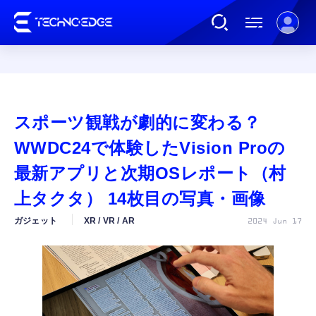
連載
スポーツ観戦が劇的に変わる？
AI
WWDC24で体験したVision Proの
最新アプリと次期OSレポート（村
ガジェット
上タクタ） 14枚目の写真・画像
ガジェット
XR / VR / AR
2024 Jun 17
ゲーム
カルチャー
公式ストア