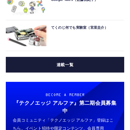
てくのじ何でも実験室（宮里圭介）
連載一覧
BECOME A MEMBER
『テクノエッジ アルファ』
第二期会員募集
中
会員コミュニティ「テクノエッジ アルファ」登録はこ
ちら。イベント招待や限定コンテンツ、会員専用