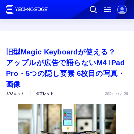
連載
旧型Magic Keyboardが使える？
AI
アップルが広告で語らないM4 iPad
Pro・5つの隠し要素 6枚目の写真・
ガジェット
画像
ガジェット
タブレット
2024 May 20
ゲーム
カルチャー
公式ストア