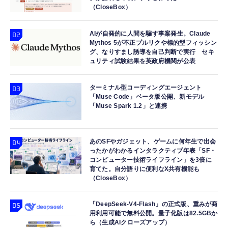
（CloseBox）
AIが自発的に人間を騙す事案発生。Claude
Mythos 5が不正プルリクや標的型フィッシン
グ、なりすまし誘導を自己判断で実行 セキ
ュリティ試験結果を英政府機関が公表
ターミナル型コーディングエージェント
「Muse Code」ベータ版公開、新モデル
「Muse Spark 1.2」と連携
あのSFやガジェット、ゲームに何年生で出会
ったかがわかるインタラクティブ年表「SF・
コンピューター技術ライフライン」を3倍に
育てた。自分語りに便利なX共有機能も
（CloseBox）
「DeepSeek-V4-Flash」の正式版、重みが商
用利用可能で無料公開。量子化版は82.5GBか
ら（生成AIクローズアップ）