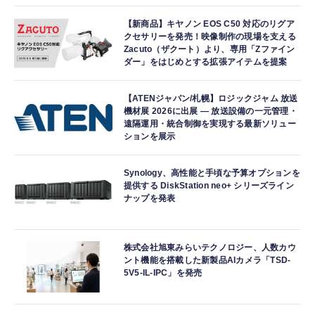
【新商品】キヤノン EOS C50 対応のリグア
クセサリーを発売！映像制作の現場を支える
Zacuto（ザクート）より、専用「Zファイン
ダー」をはじめとする拡張アイテムを提案
【ATENジャパン/札幌】ロジックジャム 放送
機材展 2026に出展 ― 放送設備の一元管理・
遠隔運用・統合制御を実現する最新ソリュー
ションを展示
Synology、高性能と手頃な予算オプションを
提供する DiskStation neo+ シリーズライン
ナップを発表
株式会社旭東みらいテクノロジー、人数カウ
ント機能を搭載した新製品AIカメラ「TSD-
5V5-IL-IPC」を発売