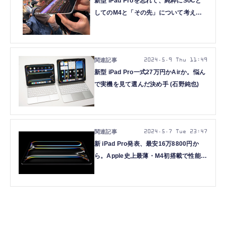
新型 iPad Proを忘れて、純粋にSoCと
してのM4と「その先」について考えて
みる（本田雅一）
2024.5.9 Thu 11:49
新型 iPad Pro一式27万円かAirか。悩ん
で実機を見て選んだ決め手 (石野純也)
2024.5.7 Tue 23:47
新 iPad Pro発表、最安16万8800円か
ら。Apple史上最薄・M4初搭載で性能4
倍・Ultra Retina XDRディスプレイ採用