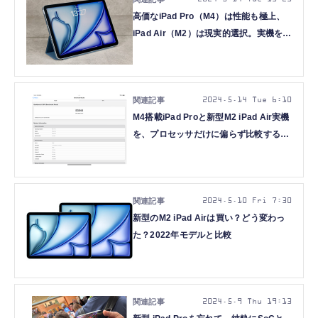
高価なiPad Pro（M4）は性能も極上、
iPad Air（M2）は現実的選択。実機を触
ってiPadの買い時を考えた（村上タク
タ）
2024.5.14 Tue 6:10
M4搭載iPad Proと新型M2 iPad Air実機
を、プロセッサだけに偏らず比較する
（本田雅一）
2024.5.10 Fri 7:30
新型のM2 iPad Airは買い？どう変わっ
た？2022年モデルと比較
2024.5.9 Thu 19:13