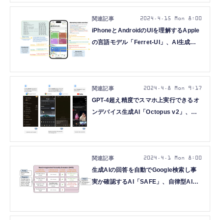
5本を解説（生成AIウィークリー）
2024.4.15 Mon 8:00
iPhoneとAndroidのUIを理解するApple
の言語モデル「Ferret-UI」、AI生成
の“誤ったコード”を自律修正する
AI「AutoCodeRover」など重要論文5
本を解説（生成AIウィークリー）
2024.4.8 Mon 9:17
GPT-4超え精度でスマホ上実行できるオ
ンデバイス生成AI「Octopus v2」、
Google「生成AIは大きければいいって
ものではない」など重要論文5本を解説
（生成AIウィークリー）
2024.4.1 Mon 8:00
生成AIの回答を自動でGoogle検索し事
実か確認するAI「SAFE」、自律型AIを
コントロールするためのOS「AIOS」な
ど重要論文5本を解説（生成AIウィーク
リー）