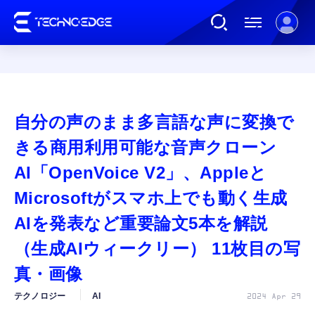
連載
自分の声のまま多言語な声に変換で
AI
きる商用利用可能な音声クローン
AI「OpenVoice V2」、Appleと
ガジェット
Microsoftがスマホ上でも動く生成
AIを発表など重要論文5本を解説
ゲーム
（生成AIウィークリー） 11枚目の写
カルチャー
真・画像
テクノロジー
AI
2024 Apr 29
公式ストア