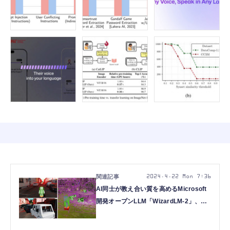
2024.4.22 Mon 7:36
AI同士が教え合い質を高めるMicrosoft
開発オープンLLM「WizardLM-2」、外
で撮影した動画→実世界3Dゲームに変
換するAI「Video2Game」など重要論文