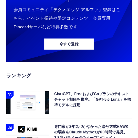
会員コミュニティ「テクノエッジ アルファ」登録はこ
ちら。イベント招待や限定コンテンツ、会員専用
Discordサーバなど特典多数です
今すぐ登録
ランキング
ChatGPT、FreeおよびGoプランのテキスト
チャット制限を撤廃。「GPT-5.6 Luna」を標
準モデルに採用
専門家が2年気づかなかった暗号方式HAWK
の弱点をClaude Mythosが60時間で発見、
2.8兆パラメータのオープンウェイト