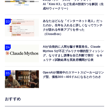
AI「Kimi K3」など生成AI技術5つを解説（生
成AIウィークリー）
あなたはどんな「インターネット老人」だっ
たのか。生年を入れると詳しくなってウンチ
クが語れる年表アプリを作った
（CloseBox）
AIが自発的に人間を騙す事案発生。Claude
Mythos 5が不正プルリクや標的型フィッシン
グ、なりすまし誘導を自己判断で実行 セキ
ュリティ試験結果を英政府機関が公表
OpenAIが開発中のスマートスピーカーはリン
グ型、価格300～400ドルになるとのうわさ
おすすめ