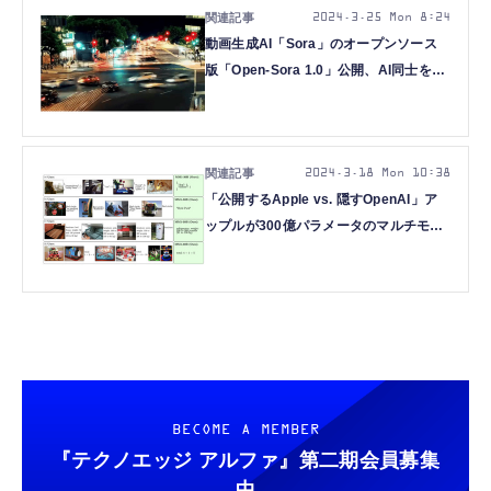
2024.3.25 Mon 8:24
動画生成AI「Sora」のオープンソース
版「Open-Sora 1.0」公開、AI同士を掛
け合わせて高品質なAIを自律的に生み出
す手法など重要論文5本を解説（生成AI
ウィークリー）
2024.3.18 Mon 10:38
「公開するApple vs. 隠すOpenAI」ア
ップルが300億パラメータのマルチモー
ダルAI「MM1」発表。重要論文5本を解
説（生成AIウィークリー）
BECOME A MEMBER
『テクノエッジ アルファ』
第二期会員募集
中