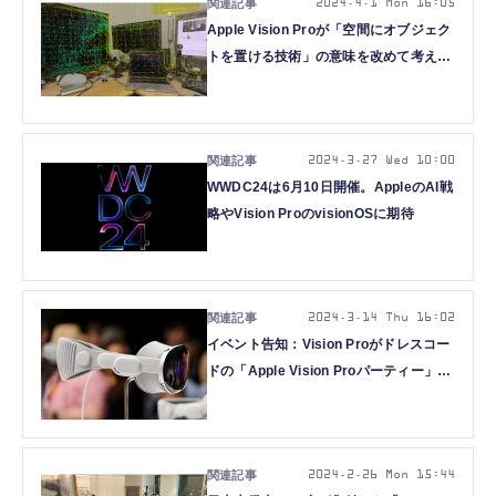
2024.4.1 Mon 16:05
Apple Vision Proが「空間にオブジェク
トを置ける技術」の意味を改めて考える
（西田宗千佳）
2024.3.27 Wed 10:00
WWDC24は6月10日開催。AppleのAI戦
略やVision ProのvisionOSに期待
2024.3.14 Thu 16:02
イベント告知：Vision Proがドレスコー
ドの「Apple Vision Proパーティー」第
2回、秋葉原UDXで3月28日(木)開催。持
っていなくても参加できます
2024.2.26 Mon 15:44