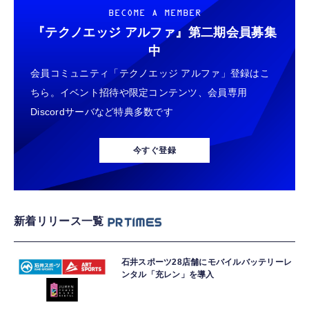
BECOME A MEMBER
『テクノエッジ アルファ』
第二期会員募集
中
会員コミュニティ「テクノエッジ アルファ」登録はこ
ちら。イベント招待や限定コンテンツ、会員専用
Discordサーバなど特典多数です
今すぐ登録
新着リリース一覧
石井スポーツ28店舗にモバイルバッテリーレ
ンタル「充レン」を導入