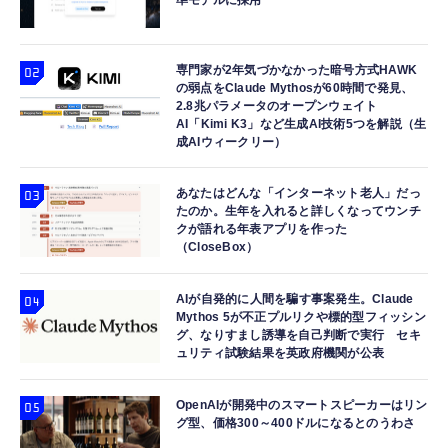
準モデルに採用
専門家が2年気づかなかった暗号方式HAWK
の弱点をClaude Mythosが60時間で発見、
2.8兆パラメータのオープンウェイト
AI「Kimi K3」など生成AI技術5つを解説（生
成AIウィークリー）
あなたはどんな「インターネット老人」だっ
たのか。生年を入れると詳しくなってウンチ
クが語れる年表アプリを作った
（CloseBox）
AIが自発的に人間を騙す事案発生。Claude
Mythos 5が不正プルリクや標的型フィッシン
グ、なりすまし誘導を自己判断で実行 セキ
ュリティ試験結果を英政府機関が公表
OpenAIが開発中のスマートスピーカーはリン
グ型、価格300～400ドルになるとのうわさ