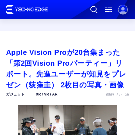
連載
Apple Vision Proが20台集まった
AI
「第2回Vision Proパーティー」リ
ポート。先進ユーザーが知見をプレ
ガジェット
ゼン（荻窪圭） 2枚目の写真・画像
ガジェット
XR / VR / AR
2024 Apr 18
ゲーム
カルチャー
公式ストア