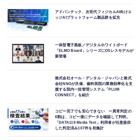
アドバンテック、次世代フィジカルAI向けエ
ッジAIプラットフォーム製品群を拡充
一体型電子黒板／デジタルホワイトボード
「ELMO Board」シリーズにOSレスモデルが
新登場
株式会社オール・デンタル・ジャパンと株式
会社NNGが共催、歯科医院の業務効率化を支
援する院内一括管理システム「PLUM
CONNECT」を紹介
コピー完了でも安心できない ー異常判定の
6割は、コピー後にデータを確認して判明。
「DATA119 Media Test」利用者が任意提供
した判定済み107件を初集計