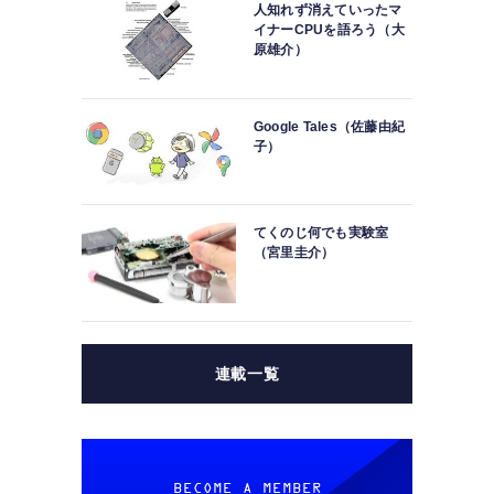
人知れず消えていったマ
イナーCPUを語ろう（大
原雄介）
Google Tales（佐藤由紀
子）
てくのじ何でも実験室
（宮里圭介）
連載一覧
BECOME A MEMBER