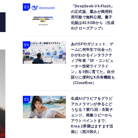
「DeepSeek-V4-Flash」
の正式版、重みが商用利
用可能で無料公開。量子
化版は82.5GBから（生成
AIクローズアップ）
あのSFやガジェット、ゲ
ームに何年生で出会った
かがわかるインタラクテ
ィブ年表「SF・コンピュ
ーター技術ライフライ
ン」を3倍に育てた。自分
語りに便利なX共有機能も
（CloseBox）
生成AIグラビアをグラビ
アカメラマンが作るとど
うなる？第71回：衣装チ
ェンジ、画像コピーから
アウトペイントまで、
Krea 2界隈はますます活
発に（西川和久）