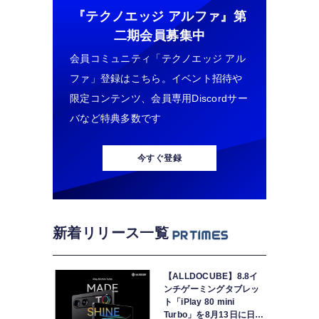
『テクノエッジ アルファ』
第
二期会員募集中
会員コミュニティ「テクノエッジ アル
ファ」登録はこちら。イベント招待や
限定コンテンツ、会員専用Discordサー
バなど特典多数です
今すぐ登録
新着リリース一覧
【ALLDOCUBE】8.8イ
ンチゲーミングタブレッ
ト「iPlay 80 mini
Turbo」を8月13日に日本