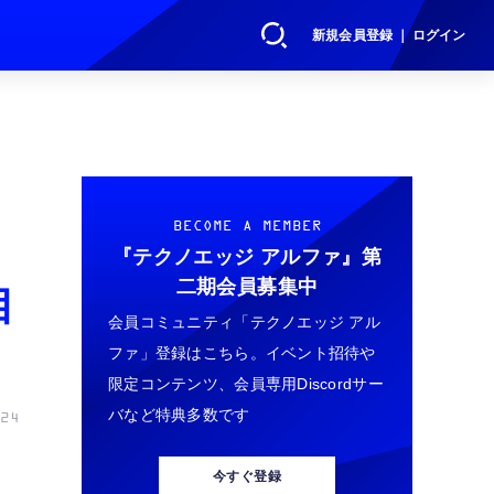
新規会員登録 ｜ ログイン
中
BECOME A MEMBER
『テクノエッジ アルファ』
第
二期会員募集中
目
会員コミュニティ「テクノエッジ アル
ファ」登録はこちら。イベント招待や
限定コンテンツ、会員専用Discordサー
バなど特典多数です
24
今すぐ登録