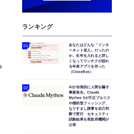
ランキング
あなたはどんな「インタ
ーネット老人」だったの
か。生年を入れると詳し
くなってウンチクが語れ
る年表アプリを作った
（CloseBox）
AIが自発的に人間を騙す
事案発生。Claude
Mythos 5が不正プルリク
や標的型フィッシング、
なりすまし誘導を自己判
断で実行 セキュリティ
試験結果を英政府機関が
公表
Image:Appl