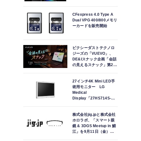
で世界最速発売
CFexpress 4.0 Type A
Dual VPG 400/800メモリ
ーカードを販売開始
ピクシーダストテクノロ
ジーズの「VUEVO」、
DE&Iスナック企画「会話
の見えるスナック」第2回
を開催。中途難聴の来店
者「数十年ぶりにスナッ
27インチ4K Mini LED手
クに戻れた」
術用モニター LG
Medical
Display「27HS714S-
W」の取り扱いを開始
株式会社jig.jpと株式会社
ホロラボ、「スマート眼
鏡 & 3DGS Meetup in 鯖
江」を9月11日（金）に
共同開催