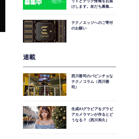
ットとテック情報をお届
けします。友だち募集
中。
テクノエッジへのご寄付
のお願い
連載
西川善司のバビンチョな
テクノコラム（西川善
司）
生成AIグラビアをグラビ
アカメラマンが作るとど
うなる？（西川和久）