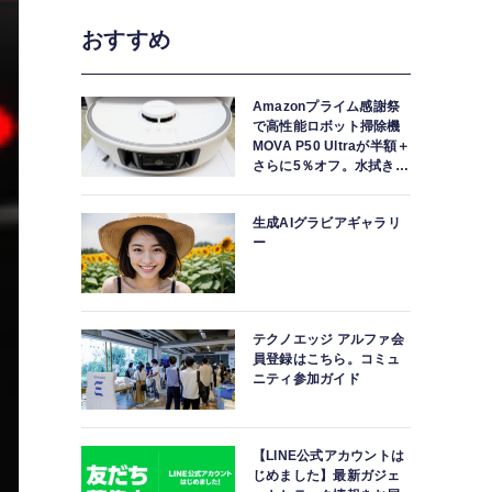
おすすめ
Amazonプライム感謝祭
で高性能ロボット掃除機
MOVA P50 Ultraが半額＋
さらに5％オフ。水拭きモ
ップ自動洗浄・乾燥まで
対応ハイエンドモデル
生成AIグラビアギャラリ
ー
テクノエッジ アルファ会
員登録はこちら。コミュ
ニティ参加ガイド
【LINE公式アカウントは
じめました】最新ガジェ