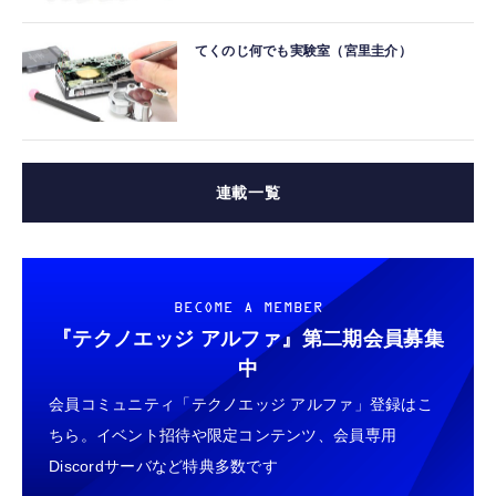
てくのじ何でも実験室（宮里圭介）
連載一覧
BECOME A MEMBER
『テクノエッジ アルファ』
第二期会員募集
中
会員コミュニティ「テクノエッジ アルファ」登録はこ
ちら。イベント招待や限定コンテンツ、会員専用
Discordサーバなど特典多数です