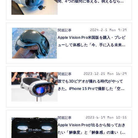
間、4つの疑問に答える。例えるなら初
鰹のような存在（西田宗千佳）
2024.2.5 Mon 9:39
Apple Vision Pro米国版を購入・プレビ
ューして体感した「今、手に入る未来」
（西田宗千佳）
2023.12.25 Mon 16:29
誰でも3Dビデオが撮れる時代がやって
きた。iPhone 15 Proで撮影した「空間
ビデオ」は何で見ればいいのか（西田宗
千佳）
2023.6.19 Mon 10:55
Apple Vision Proが出るから知っておき
たい「解像度」と「解像感」の違い（西