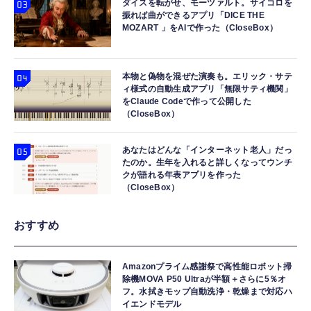
ダイスを転がせ、モーツァルト。サイコロを
振れば曲ができるアプリ「DICE THE
MOZART 」をAIで作った（CloseBox）
本物と偽物を混ぜた演奏も。エリック・サテ
ィ様式の自動生成アプリ「無限サティ機関」
をClaude Codeで作って公開した
（CloseBox）
あなたはどんな「インターネット老人」だっ
たのか。生年を入れると詳しくなってウンチ
クが語れる年表アプリを作った
（CloseBox）
おすすめ
Amazonプライム感謝祭で高性能ロボット掃
除機MOVA P50 Ultraが半額＋さらに5％オ
フ。水拭きモップ自動洗浄・乾燥まで対応ハ
イエンドモデル