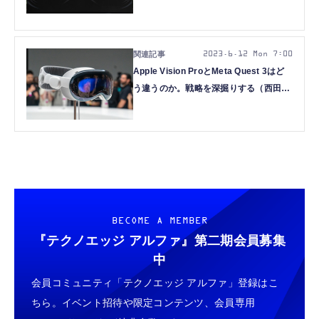
田宗千佳）
2023.6.12 Mon 7:00
Apple Vision ProとMeta Quest 3はど
う違うのか。戦略を深掘りする（西田宗
千佳）
BECOME A MEMBER
『テクノエッジ アルファ』
第二期会員募集
中
会員コミュニティ「テクノエッジ アルファ」登録はこ
ちら。イベント招待や限定コンテンツ、会員専用