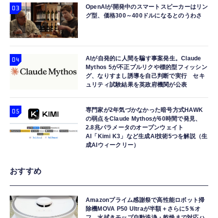
OpenAIが開発中のスマートスピーカーはリン
グ型、価格300～400ドルになるとのうわさ
AIが自発的に人間を騙す事案発生。Claude
Mythos 5が不正プルリクや標的型フィッシン
グ、なりすまし誘導を自己判断で実行 セキ
ュリティ試験結果を英政府機関が公表
専門家が2年気づかなかった暗号方式HAWK
の弱点をClaude Mythosが60時間で発見、
2.8兆パラメータのオープンウェイト
AI「Kimi K3」など生成AI技術5つを解説（生
成AIウィークリー）
おすすめ
Amazonプライム感謝祭で高性能ロボット掃
除機MOVA P50 Ultraが半額＋さらに5％オ
フ。水拭きモップ自動洗浄・乾燥まで対応ハ