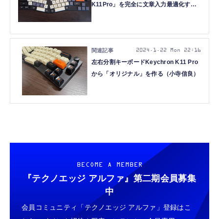
K11Pro」を完全に文章入力最適化する
キモいカスタマイズ（小寺信良）
2024.1.22 Mon 22:16
左右分割キーボードKeychron K11 Pro
から「オリジナル」を作る（小寺信良）
BECOME A MEMBER
『テクノエッジ アルファ』
第二期会員募集
中
会員コミュニティ「テクノエッジ アルファ」登録はこ