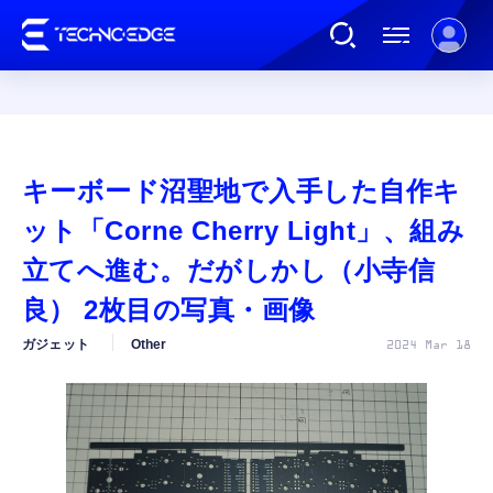
連載
キーボード沼聖地で入手した自作キ
AI
ット「Corne Cherry Light」、組み
立てへ進む。だがしかし（小寺信
ガジェット
良） 2枚目の写真・画像
ガジェット
Other
2024 Mar 18
ゲーム
カルチャー
公式ストア