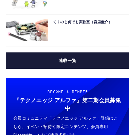
てくのじ何でも実験室（宮里圭介）
連載一覧
BECOME A MEMBER
『テクノエッジ アルファ』
第二期会員募集
中
会員コミュニティ「テクノエッジ アルファ」登録はこ
ちら。イベント招待や限定コンテンツ、会員専用