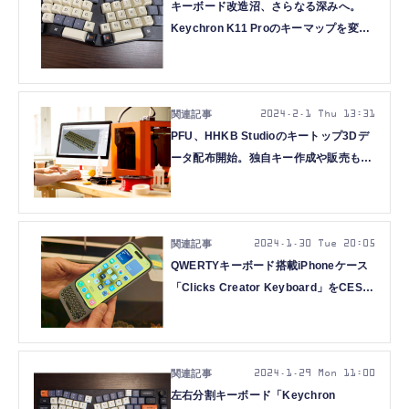
キーボード改造沼、さらなる深みへ。
Keychron K11 Proのキーマップを変更
して「廉価Kinesis」を作る（小寺信
良）
2024.2.1 Thu 13:31
PFU、HHKB Studioのキートップ3Dデ
ータ配布開始。独自キー作成や販売も許
諾
2024.1.30 Tue 20:05
QWERTYキーボード搭載iPhoneケース
「Clicks Creator Keyboard」をCES
2024で体験、打ち心地は良好。画面な
しのキーボード付きタブレットも（山根
康宏）
2024.1.29 Mon 11:00
左右分割キーボード「Keychron