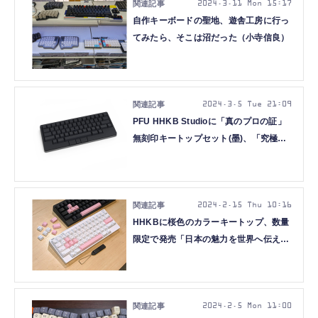
2024.3.11 Mon 15:17
自作キーボードの聖地、遊舎工房に行っ
てみたら、そこは沼だった（小寺信良）
2024.3.5 Tue 21:09
PFU HHKB Studioに「真のプロの証」
無刻印キートップセット(墨)、「究極の
没入感」キーボードにカスタマイズ
2024.2.15 Thu 10:16
HHKBに桜色のカラーキートップ、数量
限定で発売「日本の魅力を世界へ伝え
る」プロジェクト第一弾
2024.2.5 Mon 11:00