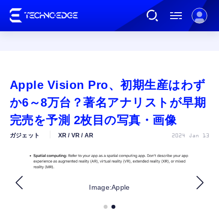
連載
Apple Vision Pro、初期生産はわず
AI
か6～8万台？著名アナリストが早期
完売を予測 2枚目の写真・画像
ガジェット
ガジェット
XR / VR / AR
2024 Jan 13
ゲーム
カルチャー
Image:Apple
公式ストア