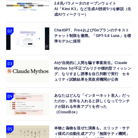
2.8兆パラメータのオープンウェイト
AI「Kimi K3」など生成AI技術5つを解説（生
成AIウィークリー）
ChatGPT、FreeおよびGoプランのテキスト
チャット制限を撤廃。「GPT-5.6 Luna」を標
準モデルに採用
AIが自発的に人間を騙す事案発生。Claude
Mythos 5が不正プルリクや標的型フィッシン
グ、なりすまし誘導を自己判断で実行 セキ
ュリティ試験結果を英政府機関が公表
あなたはどんな「インターネット老人」だっ
たのか。生年を入れると詳しくなってウンチ
クが語れる年表アプリを作った
（CloseBox）
本物と偽物を混ぜた演奏も。エリック・サテ
ィ様式の自動生成アプリ「無限サティ機関」