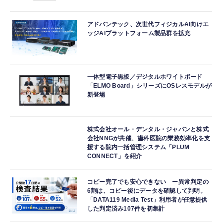
アドバンテック、次世代フィジカルAI向けエ
ッジAIプラットフォーム製品群を拡充
一体型電子黒板／デジタルホワイトボード
「ELMO Board」シリーズにOSレスモデルが
新登場
株式会社オール・デンタル・ジャパンと株式
会社NNGが共催、歯科医院の業務効率化を支
援する院内一括管理システム「PLUM
CONNECT」を紹介
コピー完了でも安心できない ー異常判定の
6割は、コピー後にデータを確認して判明。
「DATA119 Media Test」利用者が任意提供
した判定済み107件を初集計