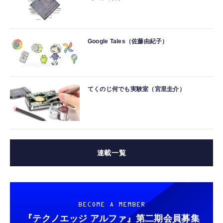
Google Tales（佐藤由紀子）
てくのじ何でも実験室（宮里圭介）
連載一覧
BECOME A MEMBER
『テクノエッジ アルファ』
第二期会員募集