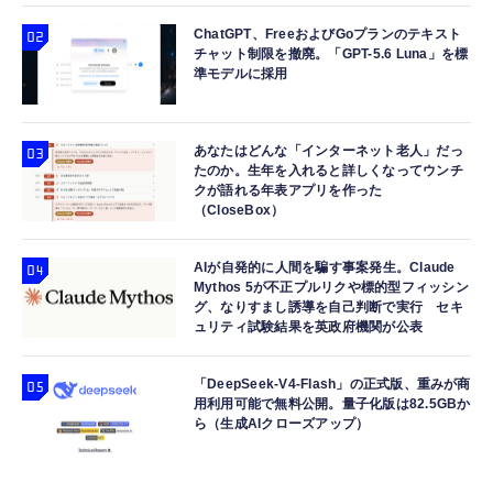
ChatGPT、FreeおよびGoプランのテキスト
チャット制限を撤廃。「GPT-5.6 Luna」を標
準モデルに採用
あなたはどんな「インターネット老人」だっ
たのか。生年を入れると詳しくなってウンチ
クが語れる年表アプリを作った
（CloseBox）
AIが自発的に人間を騙す事案発生。Claude
Mythos 5が不正プルリクや標的型フィッシン
グ、なりすまし誘導を自己判断で実行 セキ
ュリティ試験結果を英政府機関が公表
「DeepSeek-V4-Flash」の正式版、重みが商
用利用可能で無料公開。量子化版は82.5GBか
ら（生成AIクローズアップ）