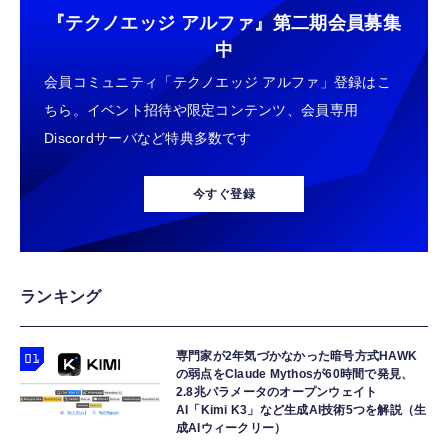
『テクノエッジ アルファ』
第二期会員募集
中
会員コミュニティ「テクノエッジ アルファ」登録はこ
ちら。イベント招待や限定コンテンツ、会員専用
Discordサーバなど特典多数です
今すぐ登録
ランキング
専門家が2年気づかなかった暗号方式HAWK
の弱点をClaude Mythosが60時間で発見、
2.8兆パラメータのオープンウェイト
AI「Kimi K3」など生成AI技術5つを解説（生
成AIウィークリー）