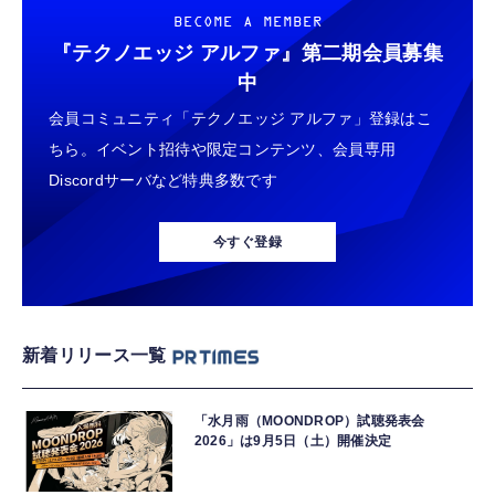
BECOME A MEMBER
『テクノエッジ アルファ』
第二期会員募集
中
会員コミュニティ「テクノエッジ アルファ」登録はこ
ちら。イベント招待や限定コンテンツ、会員専用
Discordサーバなど特典多数です
今すぐ登録
新着リリース一覧
「水月雨（MOONDROP）試聴発表会
2026」は9月5日（土）開催決定