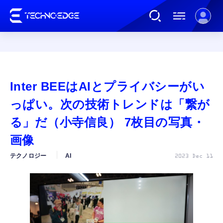
連載
Inter BEEはAIとプライバシーがい
AI
っぱい。次の技術トレンドは「繋が
る」だ（小寺信良） 7枚目の写真・
ガジェット
画像
テクノロジー
AI
2023 Dec 11
ゲーム
カルチャー
公式ストア