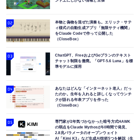
ント上にしかない情報と主張
本物と偽物を混ぜた演奏も。エリック・サテ
ィ様式の自動生成アプリ「無限サティ機関」
をClaude Codeで作って公開した
（CloseBox）
ChatGPT、FreeおよびGoプランのテキスト
チャット制限を撤廃。「GPT-5.6 Luna」を標
準モデルに採用
あなたはどんな「インターネット老人」だっ
たのか。生年を入れると詳しくなってウンチ
クが語れる年表アプリを作った
（CloseBox）
専門家が2年気づかなかった暗号方式HAWK
の弱点をClaude Mythosが60時間で発見、
2.8兆パラメータのオープンウェイト
AI「Kimi K3」など生成AI技術5つを解説（生