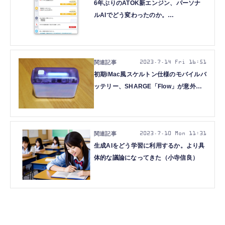
6年ぶりのATOK新エンジン、パーソナ
ルAIでどう変わったのか。
「ATOK2023」の今（小寺信良）
2023.7.14 Fri 16:51
初期iMac風スケルトン仕様のモバイルバ
ッテリー、SHARGE「Flow」が意外に
モダンな機能っぷり（小寺信良）
2023.7.10 Mon 11:31
生成AIをどう学習に利用するか。より具
体的な議論になってきた（小寺信良）