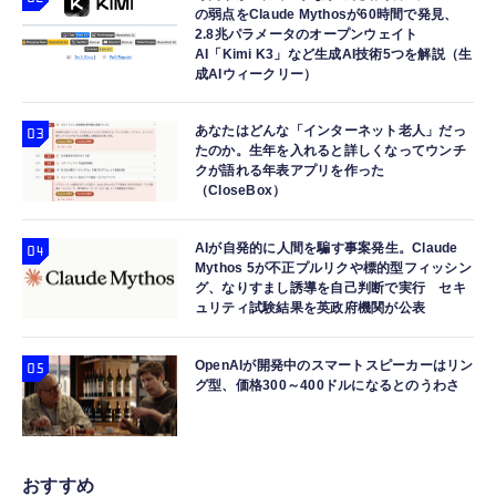
の弱点をClaude Mythosが60時間で発見、
2.8兆パラメータのオープンウェイト
AI「Kimi K3」など生成AI技術5つを解説（生
成AIウィークリー）
あなたはどんな「インターネット老人」だっ
たのか。生年を入れると詳しくなってウンチ
クが語れる年表アプリを作った
（CloseBox）
AIが自発的に人間を騙す事案発生。Claude
Mythos 5が不正プルリクや標的型フィッシン
グ、なりすまし誘導を自己判断で実行 セキ
ュリティ試験結果を英政府機関が公表
OpenAIが開発中のスマートスピーカーはリン
グ型、価格300～400ドルになるとのうわさ
おすすめ