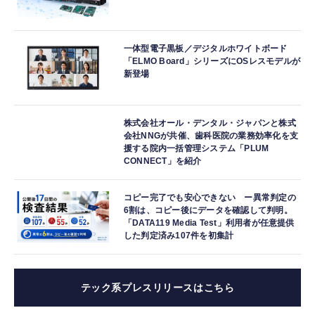
一体型電子黒板／デジタルホワイトボード
「ELMO Board」シリーズにOSレスモデルが
新登場
株式会社オール・デンタル・ジャパンと株式
会社NNGが共催、歯科医院の業務効率化を支
援する院内一括管理システム「PLUM
CONNECT」を紹介
コピー完了でも安心できない ー異常判定の
6割は、コピー後にデータを確認して判明。
「DATA119 Media Test」利用者が任意提供
した判定済み107件を初集計
テック系プレスリリースはこちら