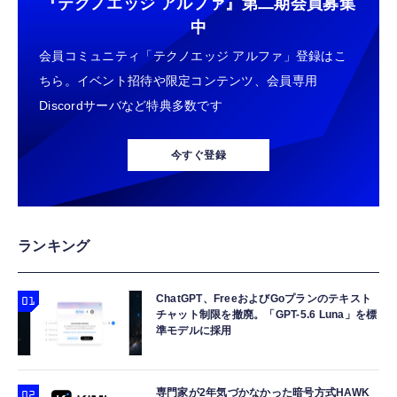
『テクノエッジ アルファ』
第二期会員募集
中
会員コミュニティ「テクノエッジ アルファ」登録はこ
ちら。イベント招待や限定コンテンツ、会員専用
Discordサーバなど特典多数です
今すぐ登録
ランキング
ChatGPT、FreeおよびGoプランのテキスト
チャット制限を撤廃。「GPT-5.6 Luna」を標
準モデルに採用
専門家が2年気づかなかった暗号方式HAWK