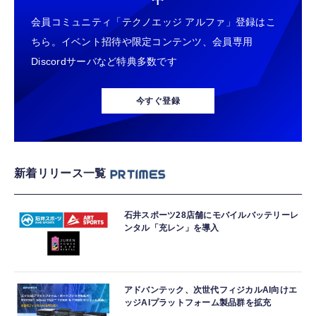
会員コミュニティ「テクノエッジ アルファ」登録はこ
ちら。イベント招待や限定コンテンツ、会員専用
Discordサーバなど特典多数です
今すぐ登録
新着リリース一覧
石井スポーツ28店舗にモバイルバッテリーレ
ンタル「充レン」を導入
アドバンテック、次世代フィジカルAI向けエ
ッジAIプラットフォーム製品群を拡充