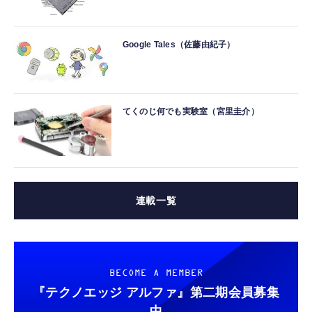
Google Tales（佐藤由紀子）
てくのじ何でも実験室（宮里圭介）
連載一覧
BECOME A MEMBER
『テクノエッジ アルファ』
第二期会員募集
中