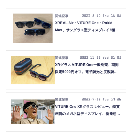
2023.8.10 Thu 18:08
XREAL Air・VITURE One・Rokid
Max。サングラス型ディスプレイ3種を
「外付け機器」視点で比べる（西田宗千
佳）
2023.11.22 Wed 21:05
XRグラス VITURE One一般発売、期間
限定5000円オフ。電子調光と度数調整
に両対応、ユニークな首掛けAndroid端
末も
2023.7.18 Tue 19:26
VITURE One XRグラス レビュー。鑑賞
画質のメガネ型ディスプレイ、新発想ネ
ックバンドが出色