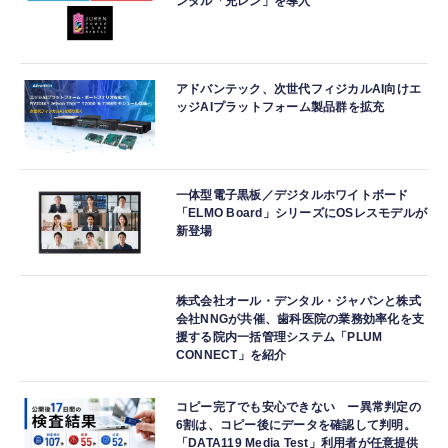
ンタル「充レン」を導入
アドバンテック、次世代フィジカルAI向けエ
ッジAIプラットフォーム製品群を拡充
一体型電子黒板／デジタルホワイトボード
「ELMO Board」シリーズにOSレスモデルが
新登場
株式会社オール・デンタル・ジャパンと株式
会社NNGが共催、歯科医院の業務効率化を支
援する院内一括管理システム「PLUM
CONNECT」を紹介
コピー完了でも安心できない ー異常判定の
6割は、コピー後にデータを確認して判明。
「DATA119 Media Test」利用者が任意提供