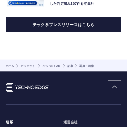
した判定済み107件を初集計
テック系プレスリリースはこちら
ホーム
ガジェット
XR / VR / AR
記事
写真・画像
連載
運営会社