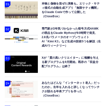
本物と偽物を混ぜた演奏も。エリック・サテ
ィ様式の自動生成アプリ「無限サティ機関」
をClaude Codeで作って公開した
（CloseBox）
専門家が2年気づかなかった暗号方式HAWK
の弱点をClaude Mythosが60時間で発見、
2.8兆パラメータのオープンウェイト
AI「Kimi K3」など生成AI技術5つを解説（生
成AIウィークリー）
Xが「質の高いクリエイター」に報酬を与え
る新プログラムを9月開始。既存の「収益分
配プログラム」は終了
あなたはどんな「インターネット老人」だっ
たのか。生年を入れると詳しくなってウンチ
クが語れる年表アプリを作った
（CloseBox）