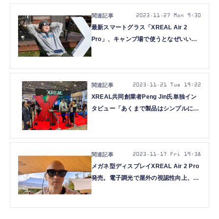
2023.11.27 Mon 9:30
最新スマートグラス「XREAL Air 2
Pro」、キャンプ場で使うとなぜいいの
か（体験動画）
2023.11.21 Tue 19:22
XREAL共同創業者Peng Jin氏単独イン
タビュー「あくまで製品はシンプルに。
しかしARの未来も追いかける」（西田
宗千佳）
2023.11.17 Fri 19:38
メガネ型ディスプレイXREAL Air 2 Pro
発売。電子調光で屋外の視認性向上、実
機で分かったAir 2との違いと選び方