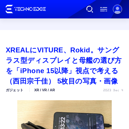
連載
XREALにVITURE、Rokid。サング
AI
ラス型ディスプレイと母艦の選び方
を「iPhone 15以降」視点で考える
ガジェット
（西田宗千佳） 5枚目の写真・画像
ガジェット
XR / VR / AR
2023 Dec 4
ゲーム
カルチャー
公式ストア