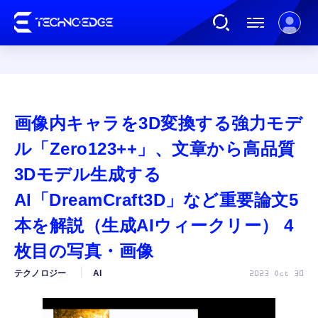
連載
画像内キャラを3D変換する強力モデ
AI
ル「Zero123++」、文章から高品質
3Dモデル生成する
ガジェット
AI「DreamCraft3D」など重要論文5
本を解説（生成AIウィークリー） 4
ゲーム
枚目の写真・画像
カルチャー
テクノロジー
AI
2023 Oct 30
公式ストア