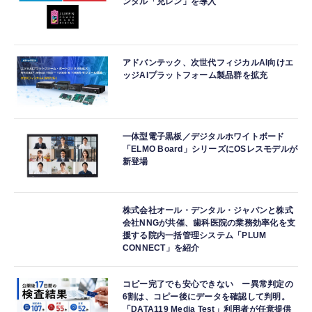
ンタル「充レン」を導入
アドバンテック、次世代フィジカルAI向けエ
ッジAIプラットフォーム製品群を拡充
一体型電子黒板／デジタルホワイトボード
「ELMO Board」シリーズにOSレスモデルが
新登場
株式会社オール・デンタル・ジャパンと株式
会社NNGが共催、歯科医院の業務効率化を支
援する院内一括管理システム「PLUM
CONNECT」を紹介
コピー完了でも安心できない ー異常判定の
6割は、コピー後にデータを確認して判明。
「DATA119 Media Test」利用者が任意提供