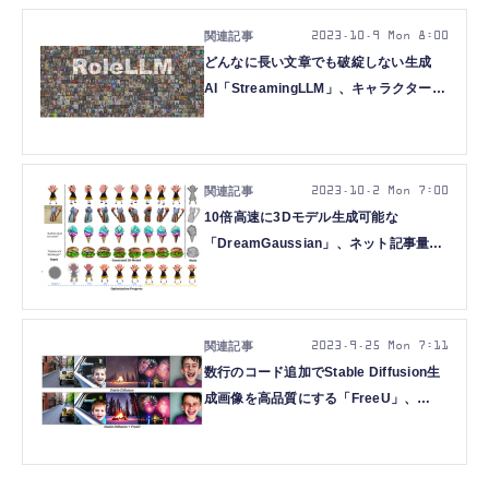
2023.10.9 Mon 8:00
どんなに長い文章でも破綻しない生成
AI「StreamingLLM」、キャラクターの
性格や話し方を模倣するAIなど重要論文
5本を解説（生成AIウィークリー）
2023.10.2 Mon 7:00
10倍高速に3Dモデル生成可能な
「DreamGaussian」、ネット記事量産
できる生成AI「InternLM-
XComposer」など重要論文5本を解説
（生成AIウィークリー）
2023.9.25 Mon 7:11
数行のコード追加でStable Diffusion生
成画像を高品質にする「FreeU」、
Llama2を10万トークンに低コストで増
やす手法「LongLoRA」など重要論文5
本を解説（生成AIウィークリー）