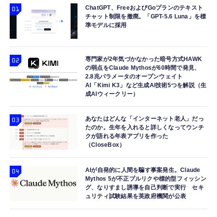
ChatGPT、FreeおよびGoプランのテキスト
チャット制限を撤廃。「GPT-5.6 Luna」を標
準モデルに採用
専門家が2年気づかなかった暗号方式HAWK
の弱点をClaude Mythosが60時間で発見、
2.8兆パラメータのオープンウェイト
AI「Kimi K3」など生成AI技術5つを解説（生
成AIウィークリー）
あなたはどんな「インターネット老人」だっ
たのか。生年を入れると詳しくなってウンチ
クが語れる年表アプリを作った
（CloseBox）
AIが自発的に人間を騙す事案発生。Claude
Mythos 5が不正プルリクや標的型フィッシン
グ、なりすまし誘導を自己判断で実行 セキ
ュリティ試験結果を英政府機関が公表