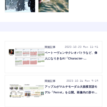
2023.10.23 Mon 11:41
ベートーヴェンやクレオパトラなど、偉
人になりきるAI「Character-
LLM」、“グリグリ動かせる3Dシー
ン”をリアルタイム生成する「4D
Gaussian Splatting」など重要論文5本
を解説（生成AIウィークリー）
2023.10.16 Mon 9:19
アップルがマルチモーダル大規模言語モ
デル「Ferret」を公開。画像内の形や場
所を言葉で説明（生成AIウィークリー）