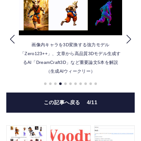
FOLLOW US
画像内キャラを3D変換する強力モデル
「Zero123++」、文章から高品質3Dモデル生成す
るAI「DreamCraft3D」など重要論文5本を解説
（生成AIウィークリー）
この記事へ戻る
4/11