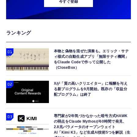
今すぐ登録
ランキング
本物と偽物を混ぜた演奏も。エリック・サテ
ィ様式の自動生成アプリ「無限サティ機関」
をClaude Codeで作って公開した
（CloseBox）
Xが「質の高いクリエイター」に報酬を与え
る新プログラムを9月開始。既存の「収益分
配プログラム」は終了
専門家が2年気づかなかった暗号方式HAWK
の弱点をClaude Mythosが60時間で発見、
2.8兆パラメータのオープンウェイト
AI「Kimi K3」など生成AI技術5つを解説（生