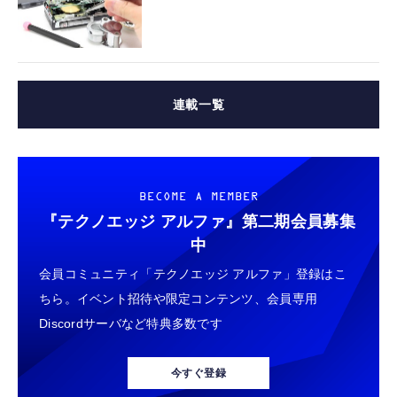
連載一覧
BECOME A MEMBER
『テクノエッジ アルファ』
第二期会員募集
中
会員コミュニティ「テクノエッジ アルファ」登録はこ
ちら。イベント招待や限定コンテンツ、会員専用
Discordサーバなど特典多数です
今すぐ登録