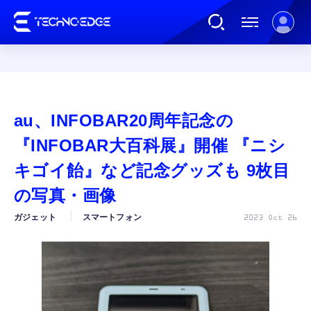
連載
au、INFOBAR20周年記念の
AI
『INFOBAR大百科展』開催 『ニシ
キゴイ飴』など記念グッズも 9枚目
ガジェット
の写真・画像
ガジェット
スマートフォン
2023 Oct 26
ゲーム
カルチャー
公式ストア