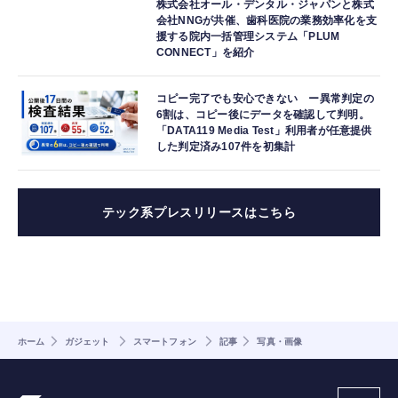
株式会社オール・デンタル・ジャパンと株式
会社NNGが共催、歯科医院の業務効率化を支
援する院内一括管理システム「PLUM
CONNECT」を紹介
コピー完了でも安心できない ー異常判定の
6割は、コピー後にデータを確認して判明。
「DATA119 Media Test」利用者が任意提供
した判定済み107件を初集計
テック系プレスリリースはこちら
ホーム
ガジェット
スマートフォン
記事
写真・画像