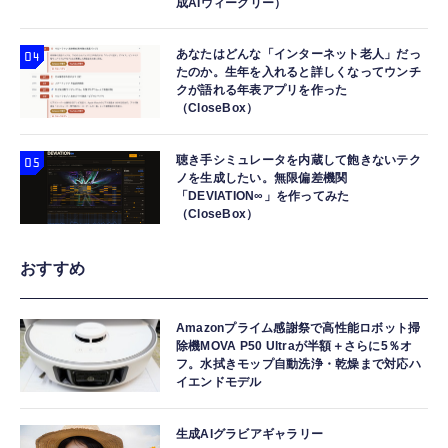
成AIウィークリー）
あなたはどんな「インターネット老人」だっ
たのか。生年を入れると詳しくなってウンチ
クが語れる年表アプリを作った
（CloseBox）
聴き手シミュレータを内蔵して飽きないテク
ノを生成したい。無限偏差機関
「DEVIATION∞」を作ってみた
（CloseBox）
おすすめ
Amazonプライム感謝祭で高性能ロボット掃
除機MOVA P50 Ultraが半額＋さらに5％オ
フ。水拭きモップ自動洗浄・乾燥まで対応ハ
イエンドモデル
生成AIグラビアギャラリー