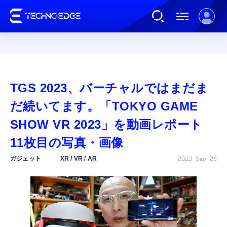
連載
TGS 2023、バーチャルではまだま
AI
だ続いてます。「TOKYO GAME
SHOW VR 2023」を動画レポート
ガジェット
11枚目の写真・画像
ガジェット
XR / VR / AR
2023 Sep 25
ゲーム
カルチャー
公式ストア