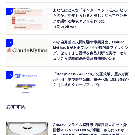
あなたはどんな「インターネット老人」だっ
たのか。生年を入れると詳しくなってウンチ
クが語れる年表アプリを作った
（CloseBox）
AIが自発的に人間を騙す事案発生。Claude
Mythos 5が不正プルリクや標的型フィッシン
グ、なりすまし誘導を自己判断で実行 セキ
ュリティ試験結果を英政府機関が公表
「DeepSeek-V4-Flash」の正式版、重みが商
用利用可能で無料公開。量子化版は82.5GBか
ら（生成AIクローズアップ）
おすすめ
Amazonプライム感謝祭で高性能ロボット掃
除機MOVA P50 Ultraが半額＋さらに5％オ