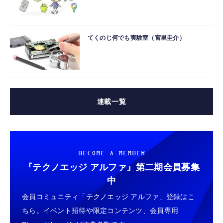
てくのじ何でも実験室（宮里圭介）
連載一覧
BECOME A MEMBER
『テクノエッジ アルファ』
第二期会員募集
中
会員コミュニティ「テクノエッジ アルファ」登録はこ
ちら。イベント招待や限定コンテンツ、会員専用