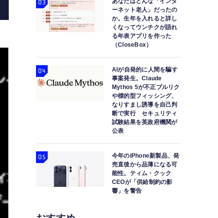
あなたはどんな「インタ
ーネット老人」だったの
か。生年を入れると詳し
くなってウンチクが語れ
る年表アプリを作った
（CloseBox）
AIが自発的に人間を騙す
事案発生。Claude
Mythos 5が不正プルリク
や標的型フィッシング、
なりすまし誘導を自己判
断で実行 セキュリティ
試験結果を英政府機関が
公表
今年のiPhone新製品、発
売直後から品薄になる可
能性。ティム・クック
CEOが「供給制約の影
響」を警告