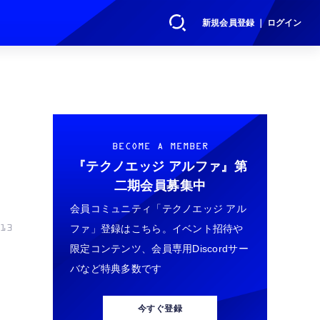
新規会員登録 ｜ ログイン
。
BECOME A MEMBER
『テクノエッジ アルファ』
第
二期会員募集中
会員コミュニティ「テクノエッジ アル
ファ」登録はこちら。イベント招待や
13
限定コンテンツ、会員専用Discordサー
バなど特典多数です
今すぐ登録