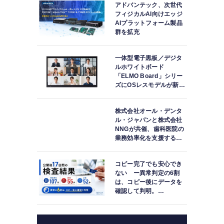
アドバンテック、次世代
フィジカルAI向けエッジ
AIプラットフォーム製品
群を拡充
一体型電子黒板／デジタ
ルホワイトボード
「ELMO Board」シリー
ズにOSレスモデルが新登
場
株式会社オール・デンタ
ル・ジャパンと株式会社
NNGが共催、歯科医院の
業務効率化を支援する院
内一括管理システム
「PLUM CONNECT」を
コピー完了でも安心でき
紹介
ない ー異常判定の6割
は、コピー後にデータを
確認して判明。
「DATA119 Media
Test」利用者が任意提供
した判定済み107件を初