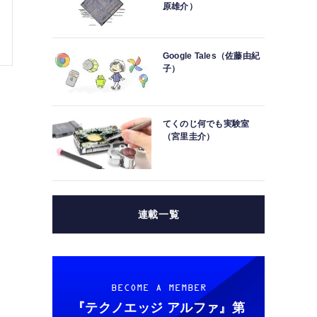
原雄介）
Google Tales（佐藤由紀
子）
てくのじ何でも実験室
（宮里圭介）
連載一覧
BECOME A MEMBER
『テクノエッジ アルファ』
第