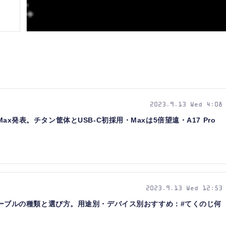
2023.9.13 Wed 4:08
/ Pro Max発表。チタン筐体とUSB-C初採用・Maxは5倍望遠・A17 Pro
2023.9.13 Wed 12:53
B-Cケーブルの種類と選び方。用途別・デバイス別おすすめ：#てくのじ何