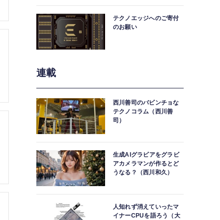
中。
テクノエッジへのご寄付
のお願い
連載
西川善司のバビンチョな
テクノコラム（西川善
司）
生成AIグラビアをグラビ
アカメラマンが作るとど
うなる？（西川和久）
人知れず消えていったマ
イナーCPUを語ろう（大