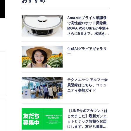
おすすめ
Amazonプライム感謝祭
で高性能ロボット掃除機
MOVA P50 Ultraが半額＋
さらに5％オフ。水拭きモ
ップ自動洗浄・乾燥まで
対応ハイエンドモデル
生成AIグラビアギャラリ
ー
テクノエッジ アルファ会
員登録はこちら。コミュ
ニティ参加ガイド
【LINE公式アカウントは
じめました】最新ガジェ
ットとテック情報をお届
けします。友だち募集