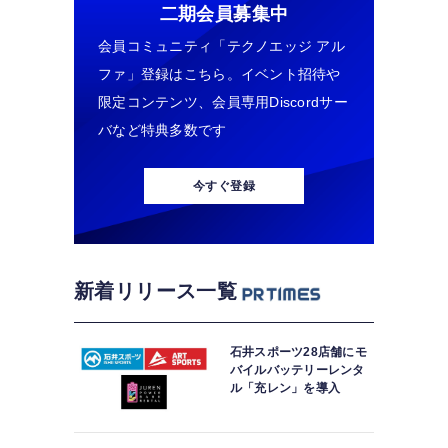
二期会員募集中
会員コミュニティ「テクノエッジ アル
ファ」登録はこちら。イベント招待や
限定コンテンツ、会員専用Discordサー
バなど特典多数です
今すぐ登録
新着リリース一覧
石井スポーツ28店舗にモ
バイルバッテリーレンタ
ル「充レン」を導入