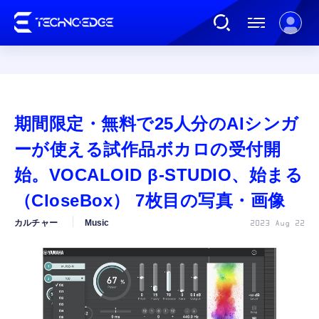
連載
期間限定・無料で25人分のAIシンガ
AI
ーが使える試作品ボカロの受付開
始。VOCALOID β-STUDIO、始まる
ガジェット
（CloseBox） 7枚目の写真・画像
カルチャー
Music
2023 Aug 22
ゲーム
カルチャー
公式ストア