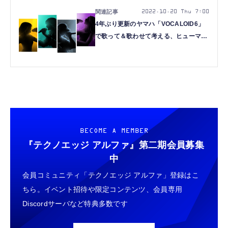
2022.10.20 Thu 7:00
4年ぶり更新のヤマハ「VOCALOID6」
で歌って＆歌わせて考える、ヒューマン
ボイスとコンピュータ歌唱の境界
（CloseBox）
BECOME A MEMBER
『テクノエッジ アルファ』
第二期会員募集
中
会員コミュニティ「テクノエッジ アルファ」登録はこ
ちら。イベント招待や限定コンテンツ、会員専用
Discordサーバなど特典多数です