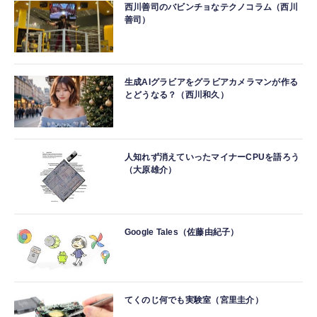
西川善司のバビンチョなテクノコラム（西川
善司）
生成AIグラビアをグラビアカメラマンが作る
とどうなる？（西川和久）
人知れず消えていったマイナーCPUを語ろう
（大原雄介）
Google Tales（佐藤由紀子）
てくのじ何でも実験室（宮里圭介）