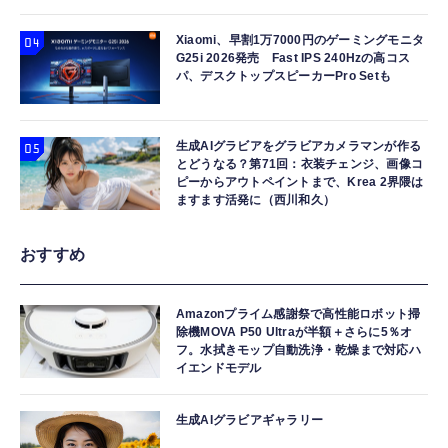
Xiaomi、早割1万7000円のゲーミングモニタ
G25i 2026発売 Fast IPS 240Hzの高コス
パ、デスクトップスピーカーPro Setも
生成AIグラビアをグラビアカメラマンが作る
とどうなる？第71回：衣装チェンジ、画像コ
ピーからアウトペイントまで、Krea 2界隈は
ますます活発に（西川和久）
おすすめ
Amazonプライム感謝祭で高性能ロボット掃
除機MOVA P50 Ultraが半額＋さらに5％オ
フ。水拭きモップ自動洗浄・乾燥まで対応ハ
イエンドモデル
生成AIグラビアギャラリー