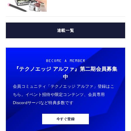
連載一覧
BECOME A MEMBER
『テクノエッジ アルファ』
第二期会員募集
中
会員コミュニティ「テクノエッジ アルファ」登録はこ
ちら。イベント招待や限定コンテンツ、会員専用
Discordサーバなど特典多数です
今すぐ登録