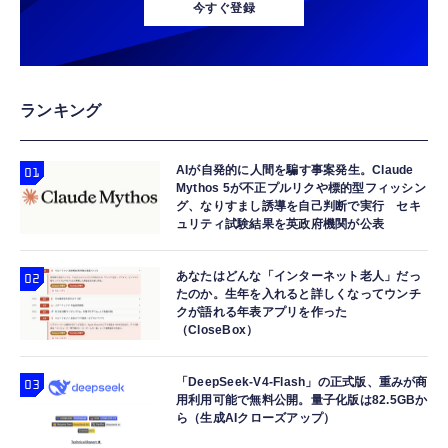
今すぐ登録
ランキング
AIが自発的に人間を騙す事案発生。Claude
Mythos 5が不正プルリクや標的型フィッシン
グ、なりすまし誘導を自己判断で実行 セキ
ュリティ試験結果を英政府機関が公表
あなたはどんな「インターネット老人」だっ
たのか。生年を入れると詳しくなってウンチ
クが語れる年表アプリを作った
（CloseBox）
「DeepSeek-V4-Flash」の正式版、重みが商
用利用可能で無料公開。量子化版は82.5GBか
ら（生成AIクローズアップ）