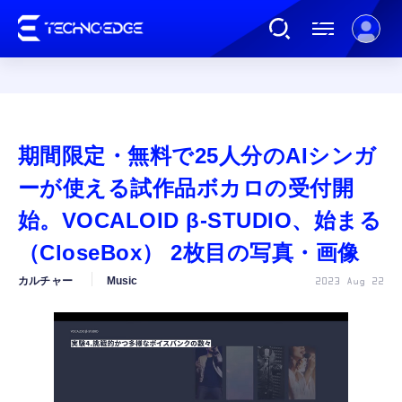
連載
期間限定・無料で25人分のAIシンガ
AI
ーが使える試作品ボカロの受付開
始。VOCALOID β-STUDIO、始まる
ガジェット
（CloseBox） 2枚目の写真・画像
カルチャー
Music
2023 Aug 22
ゲーム
カルチャー
公式ストア