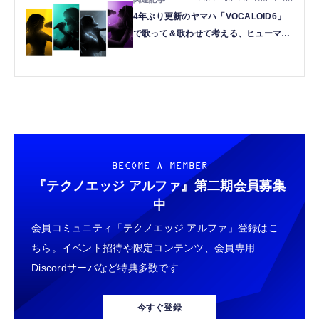
4年ぶり更新のヤマハ「VOCALOID6」
で歌って＆歌わせて考える、ヒューマン
ボイスとコンピュータ歌唱の境界
（CloseBox）
BECOME A MEMBER
『テクノエッジ アルファ』
第二期会員募集
中
会員コミュニティ「テクノエッジ アルファ」登録はこ
ちら。イベント招待や限定コンテンツ、会員専用
Discordサーバなど特典多数です
今すぐ登録