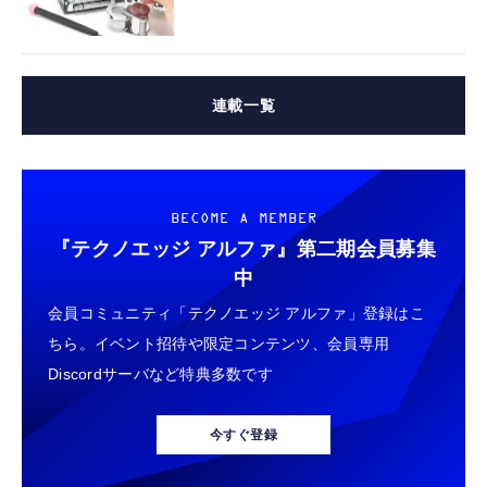
連載一覧
BECOME A MEMBER
『テクノエッジ アルファ』
第二期会員募集
中
会員コミュニティ「テクノエッジ アルファ」登録はこ
ちら。イベント招待や限定コンテンツ、会員専用
Discordサーバなど特典多数です
今すぐ登録