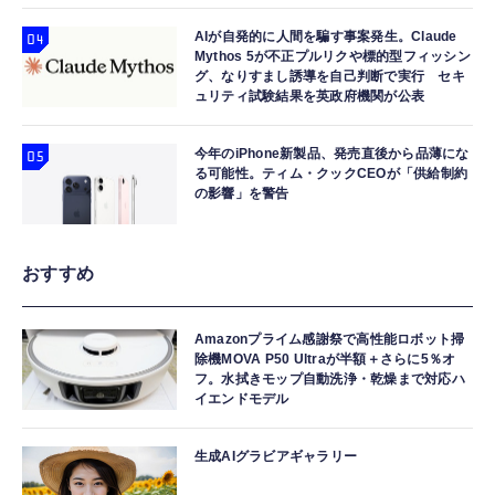
AIが自発的に人間を騙す事案発生。Claude
Mythos 5が不正プルリクや標的型フィッシン
グ、なりすまし誘導を自己判断で実行 セキ
ュリティ試験結果を英政府機関が公表
今年のiPhone新製品、発売直後から品薄にな
る可能性。ティム・クックCEOが「供給制約
の影響」を警告
おすすめ
Amazonプライム感謝祭で高性能ロボット掃
除機MOVA P50 Ultraが半額＋さらに5％オ
フ。水拭きモップ自動洗浄・乾燥まで対応ハ
イエンドモデル
生成AIグラビアギャラリー