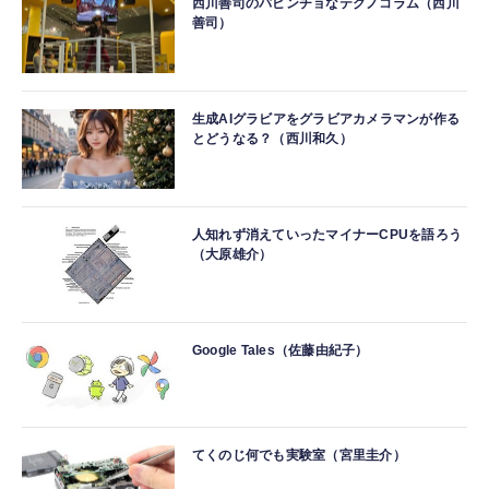
西川善司のバビンチョなテクノコラム（西川
善司）
生成AIグラビアをグラビアカメラマンが作る
とどうなる？（西川和久）
人知れず消えていったマイナーCPUを語ろう
（大原雄介）
Google Tales（佐藤由紀子）
てくのじ何でも実験室（宮里圭介）