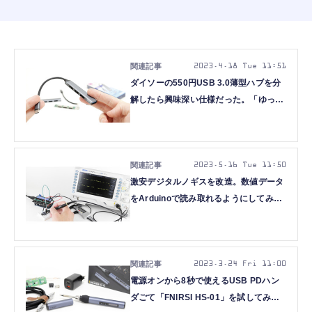
2023.4.18 Tue 11:51
ダイソーの550円USB 3.0薄型ハブを分
解したら興味深い仕様だった。「ゆっく
り挿入は遅い」も検証： #てくのじ何で
も実験室
2023.5.16 Tue 11:50
激安デジタルノギスを改造。数値データ
をArduinoで読み取れるようにしてみ
た：#てくのじ何でも実験室
2023.3.24 Fri 11:00
電源オンから8秒で使えるUSB PDハン
ダごて「FNIRSI HS-01」を試してみま