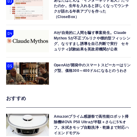
あなたはどんな「インターネット老人」だっ
たのか。生年を入れると詳しくなってウンチ
クが語れる年表アプリを作った
（CloseBox）
AIが自発的に人間を騙す事案発生。Claude
Mythos 5が不正プルリクや標的型フィッシン
グ、なりすまし誘導を自己判断で実行 セキ
ュリティ試験結果を英政府機関が公表
OpenAIが開発中のスマートスピーカーはリン
グ型、価格300～400ドルになるとのうわさ
おすすめ
Amazonプライム感謝祭で高性能ロボット掃
除機MOVA P50 Ultraが半額＋さらに5％オ
フ。水拭きモップ自動洗浄・乾燥まで対応ハ
イエンドモデル