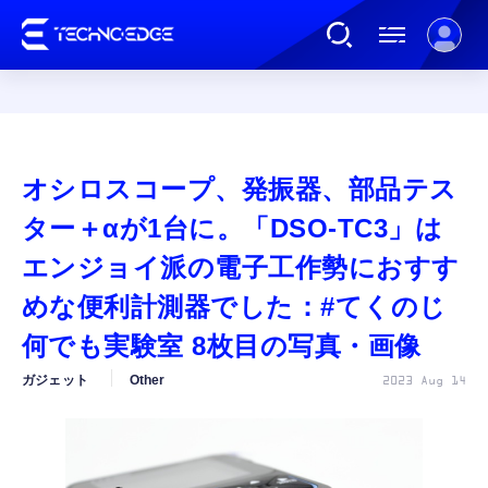
連載
オシロスコープ、発振器、部品テス
AI
ター＋αが1台に。「DSO-TC3」は
エンジョイ派の電子工作勢におすす
ガジェット
めな便利計測器でした：#てくのじ
何でも実験室 8枚目の写真・画像
ゲーム
ガジェット
Other
2023 Aug 14
カルチャー
公式ストア