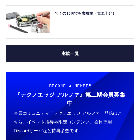
てくのじ何でも実験室（宮里圭介）
連載一覧
BECOME A MEMBER
『テクノエッジ アルファ』
第二期会員募集
中
会員コミュニティ「テクノエッジ アルファ」登録はこ
ちら。イベント招待や限定コンテンツ、会員専用
Discordサーバなど特典多数です