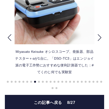
FOLLOW US
Miyasato Keisuke
オシロスコープ、発振器、部品
テスター＋αが1台に。「DSO-TC3」はエンジョイ
派の電子工作勢におすすめな便利計測器でした：#
てくのじ何でも実験室
この記事へ戻る
8/27