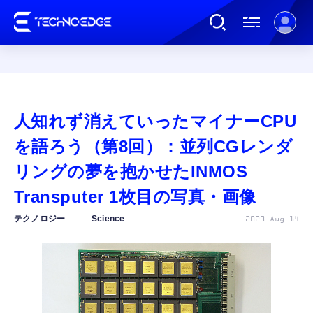
連載
人知れず消えていったマイナーCPU
AI
を語ろう（第8回）：並列CGレンダ
リングの夢を抱かせたINMOS
ガジェット
Transputer 1枚目の写真・画像
テクノロジー
Science
2023 Aug 14
ゲーム
カルチャー
公式ストア