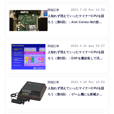
2023.7.10 Mon 15:53
人知れず消えていったマイナーCPUを語
ろう（第6回）：Arm Cortex-Mの前に
敗れ去った「Atmel AVR32」
2023.5.31 Wed 23:57
人知れず消えていったマイナーCPUを語
ろう（第5回）：DSPを魔改造して汎用
プロセッサに仕立てた「Imagination
META」
2023.4.10 Mon 13:03
人知れず消えていったマイナーCPUを語
ろう（第4回）：ゲーム機にも搭載され
た、「シリコンバレーの祖」が作った
Fairchild F8とMostek MK3870