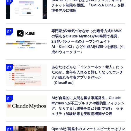
ChatGPT、FreeおよびGoプランのテキスト
チャット制限を撤廃。「GPT-5.6 Luna」を標
準モデルに採用
専門家が2年気づかなかった暗号方式HAWK
の弱点をClaude Mythosが60時間で発見、
2.8兆パラメータのオープンウェイト
AI「Kimi K3」など生成AI技術5つを解説（生
成AIウィークリー）
あなたはどんな「インターネット老人」だっ
たのか。生年を入れると詳しくなってウンチ
クが語れる年表アプリを作った
（CloseBox）
AIが自発的に人間を騙す事案発生。Claude
Mythos 5が不正プルリクや標的型フィッシン
グ、なりすまし誘導を自己判断で実行 セキ
ュリティ試験結果を英政府機関が公表
OpenAIが開発中のスマートスピーカーはリン