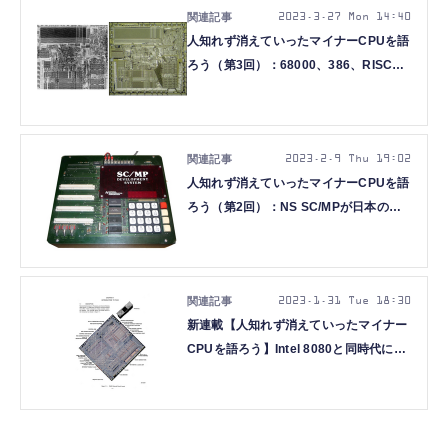
2023.3.27 Mon 14:40
人知れず消えていったマイナーCPUを語
ろう（第3回）：68000、386、RISC攻
勢の陰で生きて消えたNS 32000ファミ
リー（大原雄介）
2023.2.9 Thu 19:02
人知れず消えていったマイナーCPUを語
ろう（第2回）：NS SC/MPが日本のパ
ソコン自作に果たした役割とDr.パソコ
ン（大原雄介）
2023.1.31 Tue 18:30
新連載【人知れず消えていったマイナー
CPUを語ろう】Intel 8080と同時代に生
まれた16bit CPU「NS IMP-
16/PACE/INS8900」の不遇（大原雄
介）