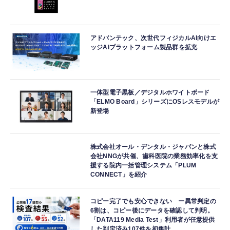
アドバンテック、次世代フィジカルAI向けエ
ッジAIプラットフォーム製品群を拡充
一体型電子黒板／デジタルホワイトボード
「ELMO Board」シリーズにOSレスモデルが
新登場
株式会社オール・デンタル・ジャパンと株式
会社NNGが共催、歯科医院の業務効率化を支
援する院内一括管理システム「PLUM
CONNECT」を紹介
コピー完了でも安心できない ー異常判定の
6割は、コピー後にデータを確認して判明。
「DATA119 Media Test」利用者が任意提供
した判定済み107件を初集計