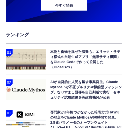
今すぐ登録
ランキング
本物と偽物を混ぜた演奏も。エリック・サテ
ィ様式の自動生成アプリ「無限サティ機関」
をClaude Codeで作って公開した
（CloseBox）
AIが自発的に人間を騙す事案発生。Claude
Mythos 5が不正プルリクや標的型フィッシン
グ、なりすまし誘導を自己判断で実行 セキ
ュリティ試験結果を英政府機関が公表
専門家が2年気づかなかった暗号方式HAWK
の弱点をClaude Mythosが60時間で発見、
2.8兆パラメータのオープンウェイト
AI「Kimi K3」など生成AI技術5つを解説（生