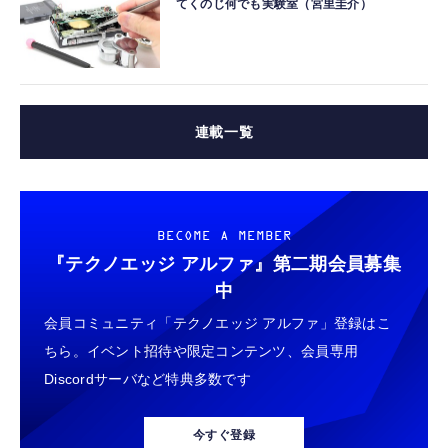
てくのじ何でも実験室（宮里圭介）
連載一覧
BECOME A MEMBER
『テクノエッジ アルファ』
第二期会員募集
中
会員コミュニティ「テクノエッジ アルファ」登録はこ
ちら。イベント招待や限定コンテンツ、会員専用
Discordサーバなど特典多数です
今すぐ登録