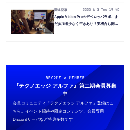
2023.8.3 Thu 19:40
Apple Vision Proのデベロッパラボ、ま
だ参加者少なく空きあり？実機含む開発
キットはAirTagで厳重管理
BECOME A MEMBER
『テクノエッジ アルファ』
第二期会員募集
中
会員コミュニティ「テクノエッジ アルファ」登録はこ
ちら。イベント招待や限定コンテンツ、会員専用
Discordサーバなど特典多数です