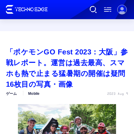
連載
「ポケモンGO Fest 2023：大阪」参
AI
戦レポート。運営は過去最高、スマ
ホも熱で止まる猛暑期の開催は疑問
ガジェット
16枚目の写真・画像
ゲーム
Mobile
2023 Aug 9
ゲーム
カルチャー
公式ストア