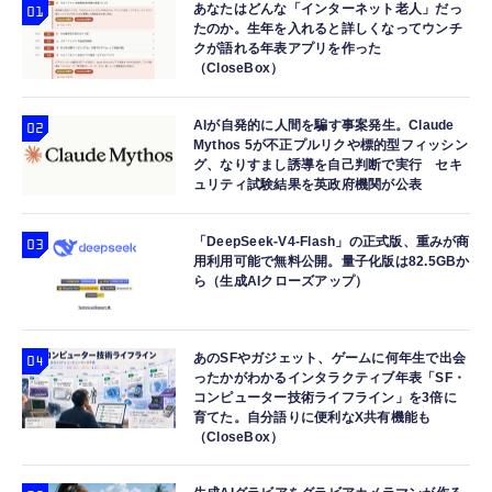
あなたはどんな「インターネット老人」だっ
たのか。生年を入れると詳しくなってウンチ
クが語れる年表アプリを作った
（CloseBox）
AIが自発的に人間を騙す事案発生。Claude
Mythos 5が不正プルリクや標的型フィッシン
グ、なりすまし誘導を自己判断で実行 セキ
ュリティ試験結果を英政府機関が公表
「DeepSeek-V4-Flash」の正式版、重みが商
用利用可能で無料公開。量子化版は82.5GBか
ら（生成AIクローズアップ）
あのSFやガジェット、ゲームに何年生で出会
ったかがわかるインタラクティブ年表「SF・
コンピューター技術ライフライン」を3倍に
育てた。自分語りに便利なX共有機能も
（CloseBox）