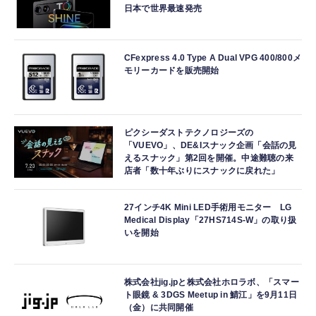
日本で世界最速発売
CFexpress 4.0 Type A Dual VPG 400/800メ
モリーカードを販売開始
ピクシーダストテクノロジーズの
「VUEVO」、DE&Iスナック企画「会話の見
えるスナック」第2回を開催。中途難聴の来
店者「数十年ぶりにスナックに戻れた」
27インチ4K Mini LED手術用モニター LG
Medical Display「27HS714S-W」の取り扱
いを開始
株式会社jig.jpと株式会社ホロラボ、「スマー
ト眼鏡 & 3DGS Meetup in 鯖江」を9月11日
（金）に共同開催