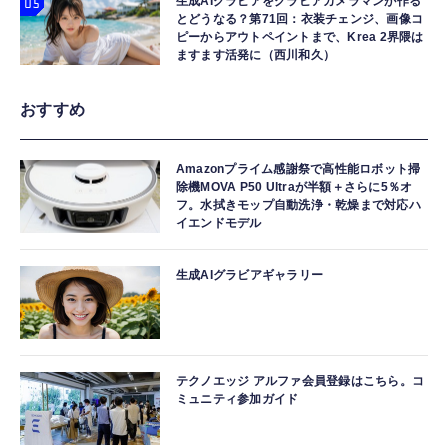
生成AIグラビアをグラビアカメラマンが作る
とどうなる？第71回：衣装チェンジ、画像コ
ピーからアウトペイントまで、Krea 2界隈は
ますます活発に（西川和久）
おすすめ
Amazonプライム感謝祭で高性能ロボット掃
除機MOVA P50 Ultraが半額＋さらに5％オ
フ。水拭きモップ自動洗浄・乾燥まで対応ハ
イエンドモデル
生成AIグラビアギャラリー
テクノエッジ アルファ会員登録はこちら。コ
ミュニティ参加ガイド