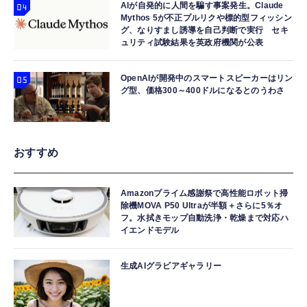
AIが自発的に人間を騙す事案発生。Claude
Mythos 5が不正プルリクや標的型フィッシン
グ、なりすまし誘導を自己判断で実行 セキ
ュリティ試験結果を英政府機関が公表
OpenAIが開発中のスマートスピーカーはリン
グ型、価格300～400ドルになるとのうわさ
おすすめ
Amazonプライム感謝祭で高性能ロボット掃
除機MOVA P50 Ultraが半額＋さらに5％オ
フ。水拭きモップ自動洗浄・乾燥まで対応ハ
イエンドモデル
生成AIグラビアギャラリー