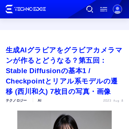
連載
生成AIグラビアをグラビアカメラマ
AI
ンが作るとどうなる？第五回：
Stable Diffusionの基本1 /
ガジェット
Checkpointとリアル系モデルの遷
移 (西川和久) 7枚目の写真・画像
ゲーム
テクノロジー
AI
2023 Aug 8
カルチャー
公式ストア