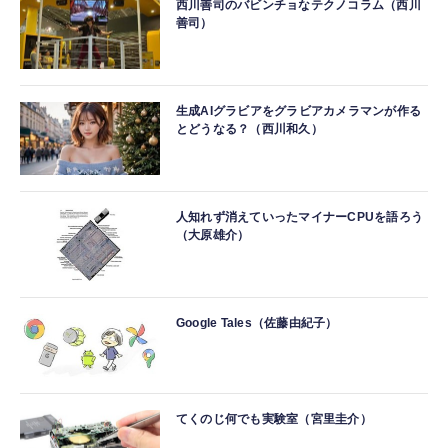
西川善司のバビンチョなテクノコラム（西川
善司）
生成AIグラビアをグラビアカメラマンが作る
とどうなる？（西川和久）
人知れず消えていったマイナーCPUを語ろう
（大原雄介）
Google Tales（佐藤由紀子）
てくのじ何でも実験室（宮里圭介）