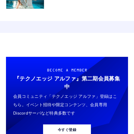
BECOME A MEMBER
『テクノエッジ アルファ』
第二期会員募集
中
会員コミュニティ「テクノエッジ アルファ」登録はこ
ちら。イベント招待や限定コンテンツ、会員専用
Discordサーバなど特典多数です
今すぐ登録