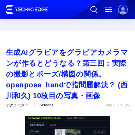
連載
生成AIグラビアをグラビアカメラマ
AI
ンが作るとどうなる？第三回：実際
の撮影とポーズ/構図の関係。
ガジェット
openpose_handで指問題解決？ (西
川和久) 10枚目の写真・画像
ゲーム
テクノロジー
Science
2023 Jul 25
カルチャー
公式ストア