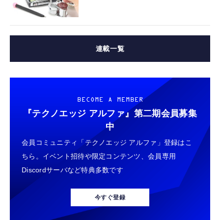
連載一覧
BECOME A MEMBER
『テクノエッジ アルファ』
第二期会員募集
中
会員コミュニティ「テクノエッジ アルファ」登録はこ
ちら。イベント招待や限定コンテンツ、会員専用
Discordサーバなど特典多数です
今すぐ登録