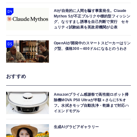
AIが自発的に人間を騙す事案発生。Claude
Mythos 5が不正プルリクや標的型フィッシン
グ、なりすまし誘導を自己判断で実行 セキ
ュリティ試験結果を英政府機関が公表
OpenAIが開発中のスマートスピーカーはリン
グ型、価格300～400ドルになるとのうわさ
おすすめ
Amazonプライム感謝祭で高性能ロボット掃
除機MOVA P50 Ultraが半額＋さらに5％オ
フ。水拭きモップ自動洗浄・乾燥まで対応ハ
イエンドモデル
生成AIグラビアギャラリー