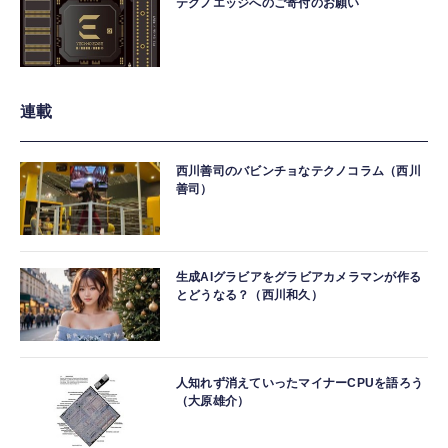
テクノエッジへのご寄付のお願い
連載
西川善司のバビンチョなテクノコラム（西川
善司）
生成AIグラビアをグラビアカメラマンが作る
とどうなる？（西川和久）
人知れず消えていったマイナーCPUを語ろう
（大原雄介）