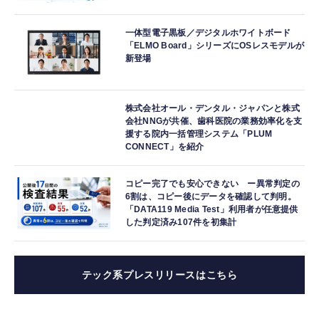
一体型電子黒板／デジタルホワイトボード
「ELMO Board」シリーズにOSレスモデルが
新登場
株式会社オール・デンタル・ジャパンと株式
会社NNGが共催、歯科医院の業務効率化を支
援する院内一括管理システム「PLUM
CONNECT」を紹介
コピー完了でも安心できない ー異常判定の
6割は、コピー後にデータを確認して判明。
「DATA119 Media Test」利用者が任意提供
した判定済み107件を初集計
テック系プレスリリースはこちら