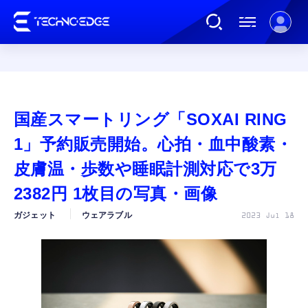
連載
国産スマートリング「SOXAI RING
AI
1」予約販売開始。心拍・血中酸素・
皮膚温・歩数や睡眠計測対応で3万
ガジェット
2382円 1枚目の写真・画像
ガジェット
ウェアラブル
2023 Jul 18
ゲーム
カルチャー
公式ストア