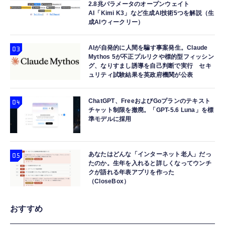
2.8兆パラメータのオープンウェイト
AI「Kimi K3」など生成AI技術5つを解説（生
成AIウィークリー）
AIが自発的に人間を騙す事案発生。Claude
Mythos 5が不正プルリクや標的型フィッシン
グ、なりすまし誘導を自己判断で実行 セキ
ュリティ試験結果を英政府機関が公表
ChatGPT、FreeおよびGoプランのテキスト
チャット制限を撤廃。「GPT-5.6 Luna」を標
準モデルに採用
あなたはどんな「インターネット老人」だっ
たのか。生年を入れると詳しくなってウンチ
クが語れる年表アプリを作った
（CloseBox）
おすすめ