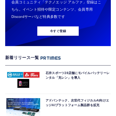
会員コミュニティ「テクノエッジ アルファ」登録はこ
ちら。イベント招待や限定コンテンツ、会員専用
Discordサーバなど特典多数です
今すぐ登録
新着リリース一覧
石井スポーツ28店舗にモバイルバッテリーレ
ンタル「充レン」を導入
アドバンテック、次世代フィジカルAI向けエ
ッジAIプラットフォーム製品群を拡充