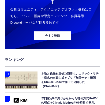
中
会員コミュニティ「テクノエッジ アルファ」登録はこ
ちら。イベント招待や限定コンテンツ、会員専用
Discordサーバなど特典多数です
今すぐ登録
ランキング
本物と偽物を混ぜた演奏も。エリック・サテ
ィ様式の自動生成アプリ「無限サティ機関」
をClaude Codeで作って公開した
（CloseBox）
専門家が2年気づかなかった暗号方式HAWK
の弱点をClaude Mythosが60時間で発見、