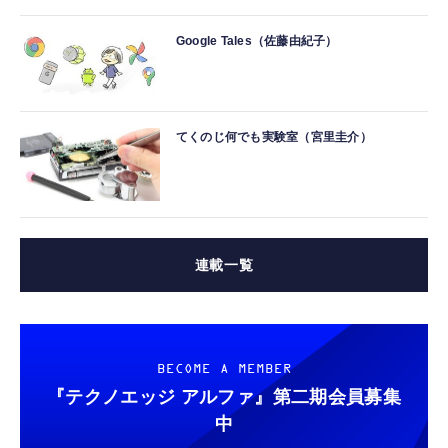
Google Tales（佐藤由紀子）
てくのじ何でも実験室（宮里圭介）
連載一覧
BECOME A MEMBER
『テクノエッジ アルファ』
第二期会員募集
中