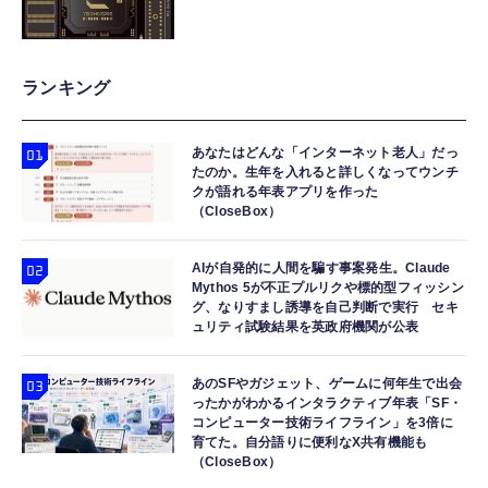
ランキング
あなたはどんな「インターネット老人」だっ
たのか。生年を入れると詳しくなってウンチ
クが語れる年表アプリを作った
（CloseBox）
AIが自発的に人間を騙す事案発生。Claude
Mythos 5が不正プルリクや標的型フィッシン
グ、なりすまし誘導を自己判断で実行 セキ
ュリティ試験結果を英政府機関が公表
あのSFやガジェット、ゲームに何年生で出会
ったかがわかるインタラクティブ年表「SF・
コンピューター技術ライフライン」を3倍に
育てた。自分語りに便利なX共有機能も
（CloseBox）