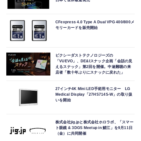
日本で世界最速発売
CFexpress 4.0 Type A Dual VPG 400/800メ
モリーカードを販売開始
ピクシーダストテクノロジーズの
「VUEVO」、DE&Iスナック企画「会話の見
えるスナック」第2回を開催。中途難聴の来
店者「数十年ぶりにスナックに戻れた」
27インチ4K Mini LED手術用モニター LG
Medical Display「27HS714S-W」の取り扱
いを開始
株式会社jig.jpと株式会社ホロラボ、「スマー
ト眼鏡 & 3DGS Meetup in 鯖江」を9月11日
（金）に共同開催