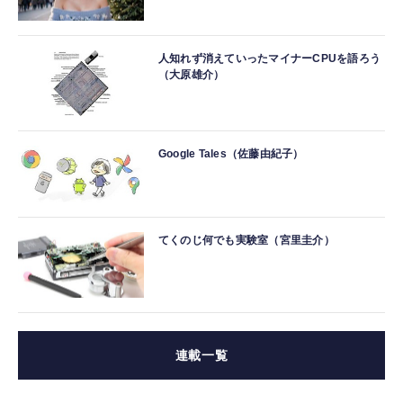
人知れず消えていったマイナーCPUを語ろう
（大原雄介）
Google Tales（佐藤由紀子）
てくのじ何でも実験室（宮里圭介）
連載一覧