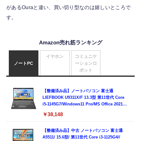
があるOuraと違い、買い切り型なのは嬉しいところで
す。
Amazon売れ筋ランキング
イヤホン
コミュニケ
ノートPC
ーションロ
ボット
【整備済み品】ノートパソコン 富士通
LIEFBOOK U9311X/F 13.3型 第11世代 Core
i5-1145G7/Windows11 Pro/MS Office 2021搭
載/Webカメラ/Wifi・Bluetooth・HDMI・
￥38,148
Type-C/360度回転対応/有線静音マウス付
属/180日保証(タッチスクリーン/メモリ
8GB,SSD256GB)
【整備済み品】中古 ノートパソコン 富士通
A5511/ 15.6型/ 第11世代 Core i3-1125G4//