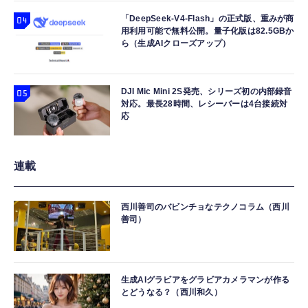
「DeepSeek-V4-Flash」の正式版、重みが商
用利用可能で無料公開。量子化版は82.5GBか
ら（生成AIクローズアップ）
DJI Mic Mini 2S発売、シリーズ初の内部録音
対応。最長28時間、レシーバーは4台接続対
応
連載
西川善司のバビンチョなテクノコラム（西川
善司）
生成AIグラビアをグラビアカメラマンが作る
とどうなる？（西川和久）