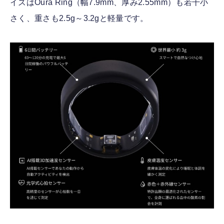
イズはOura Ring（幅7.9mm、厚み2.55mm）も若干小
さく、重さも2.5g～3.2gと軽量です。