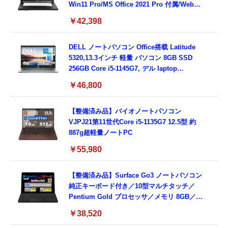
Win11 Pro/MS Office 2021 Pro 付属/Webカ
メラ/DVD/豊富な接続端子 (HDMI, VGA, USB
￥42,398
3.0)/ 有線静音マウス付属/ 180日保証（メモリ
16GB,SSD512GB）
DELL ノートパソコン Office搭载 Latitude
5320,13.3インチ 軽量 パソコン 8GB SSD
256GB Core i5-1145G7, デル laptop
windows 11,中古 ノートPC 日本語キーボー
￥46,800
ド付き (整備済み品)
【整備済み品】バイオノートパソコン
VJPJ21第11世代Core i5-1135G7 12.5型 約
887g超軽量ノートPC
￥55,980
【整備済み品】Surface Go3 ノートパソコン
純正キーボード付き／10型マルチタッチ／
Pentium Gold プロセッサ／メモリ 8GB／
SSD 128GB／Windows11 Office／WiFi-6
￥38,520
Bluetooth5.0／USB-C／1080p顔認証カメラ