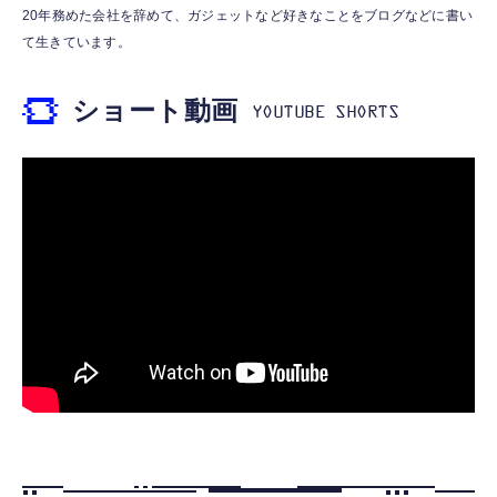
霊界コミュニケーションロボット BAKETAN
【HIFI音質】iphone イヤホンジャック ライ
20年務めた会社を辞めて、ガジェットなど好きなことをブログなどに書い
WARASHI ばけたん ワラシ 桃 MOMO
トニング イヤホン 変換 MFI認証 4極 内蔵
て生きています。
DAC 遅延なし 音量調節/音楽
￥5,400
￥999
ショート動画
【ペットロボット 】lopeto AI robot チャー
寝ホン 睡眠用イヤホン 寝ながら 痛くない 超
ジングベース付き ロペット 充電ベース付き
軽量2.8g ASMR推薦 ワイヤレス
感情成長型 AI搭載 ペットロボット コミュニ
Bluetooth6.1 柔軟性高 安眠 仕事 ブルー
ケーションロボット 性格育成 会話 ジェスチ
￥55,782
ャー認識 タッチセンサー ペット級ファー あ
￥2,682
たたかな触り心地 着せ替え可能 アプリ連携
Gemini