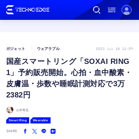
連載
ガジェット
ウェアラブル
2023 Jul 18 15:09
国産スマートリング「SOXAI RING
AI
1」予約販売開始。心拍・血中酸素・
ガジェット
皮膚温・歩数や睡眠計測対応で3万
2382円
ゲーム
山本竜也
カルチャー
Smart Ring
Wearable
SHARE
公式ストア