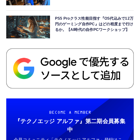
PS5 Proクラス性能目指す『OS代込みで12万
円のゲーミング自作PC』はどの程度まで行け
るか。【AI時代の自作PCワークショップ】
BECOME A MEMBER
『テクノエッジ アルファ』
第二期会員募集
中
会員コミュニティ「テクノエッジ アルファ」登録はこ