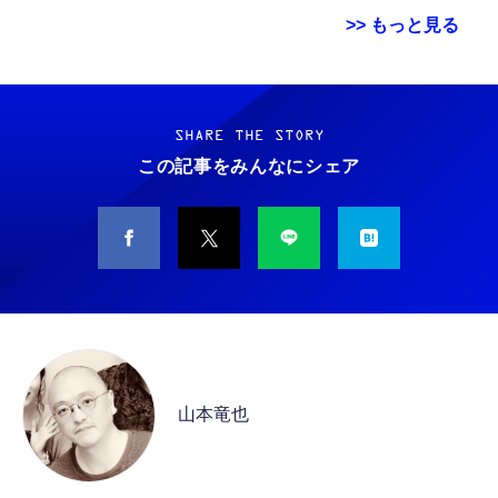
>> もっと見る
Grithope イヤホン タイプC【2026新モデル
霊界コミュニケーションロボット BAKETAN
耐久性】 有線イヤホン マイク付き HiFi音質
WARASHI ばけたん ワラシ 改 KAI
ノイズ低減 重低音 遅延なし
SHARE THE STORY
￥5,400
この記事をみんなにシェア
￥949
CASIO Moflin(モフリン）シルバー PE-
タイプc 寝ホンイヤホン 寝ホン type-c 有線
M10SR AIペット（コミュニケーションロボッ
睡眠用イヤホン 【音質強化バージョン
ト）
iPhone 15/16/17対応】横向きに寝ると耳が圧
迫されない ソフトシリコンで柔らかい 超軽量
￥53,900
￥2,199
超小型 外部ノイズ遮断 音質良い リモコン マ
イク付き 安眠 仕事 勉強 通勤通学最適（黑-
CASIO Moflin(モフリン）ゴールドPE-
typec）
Lightning to 3.5mm イヤホンジャック 変換
M10GD AIペット（コミュニケーションロボ
MFi認証 【ハイレゾ音質】 内蔵DAC 遅延な
ット）
山本竜也
し 48ビット/96KHz 音量調節対応
￥53,900
￥999