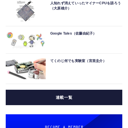
人知れず消えていったマイナーCPUを語ろう
（大原雄介）
Google Tales（佐藤由紀子）
てくのじ何でも実験室（宮里圭介）
連載一覧
BECOME A MEMBER