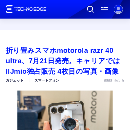
連載
折り畳みスマホmotorola razr 40
AI
ultra、7月21日発売。キャリアでは
IIJmio独占販売 4枚目の写真・画像
ガジェット
ガジェット
スマートフォン
2023 Jul 6
ゲーム
カルチャー
公式ストア