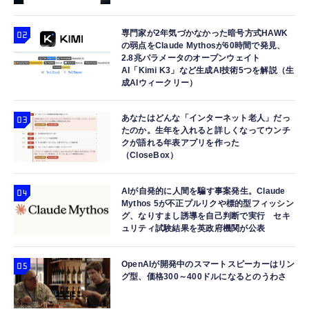
専門家が2年気づかなかった暗号方式HAWK
の弱点をClaude Mythosが60時間で発見、
2.8兆パラメータのオープンウェイト
AI「Kimi K3」など生成AI技術5つを解説（生
成AIウィークリー）
あなたはどんな「インターネット老人」だっ
たのか。生年を入れると詳しくなってウンチ
クが語れる年表アプリを作った
（CloseBox）
AIが自発的に人間を騙す事案発生。Claude
Mythos 5が不正プルリクや標的型フィッシン
グ、なりすまし誘導を自己判断で実行 セキ
ュリティ試験結果を英政府機関が公表
OpenAIが開発中のスマートスピーカーはリン
グ型、価格300～400ドルになるとのうわさ