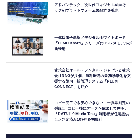
アドバンテック、次世代フィジカルAI向けエ
ッジAIプラットフォーム製品群を拡充
一体型電子黒板／デジタルホワイトボード
「ELMO Board」シリーズにOSレスモデルが
新登場
株式会社オール・デンタル・ジャパンと株式
会社NNGが共催、歯科医院の業務効率化を支
援する院内一括管理システム「PLUM
CONNECT」を紹介
コピー完了でも安心できない ー異常判定の
6割は、コピー後にデータを確認して判明。
「DATA119 Media Test」利用者が任意提供
した判定済み107件を初集計