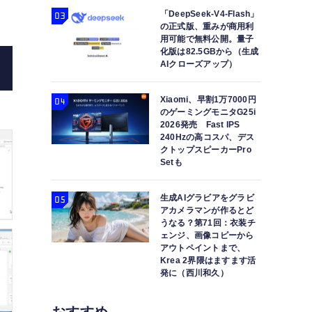
「DeepSeek-V4-Flash」
の正式版、重みが商用利
用可能で無料公開。量子
化版は82.5GBから（生成
AIクローズアップ）
Xiaomi、早割1万7000円
のゲーミングモニタG25i
2026発売 Fast IPS
240Hzの高コスパ、デス
クトップスピーカーPro
Setも
生成AIグラビアをグラビ
アカメラマンが作るとど
うなる？第71回：衣装チ
ェンジ、画像コピーから
アウトペイントまで、
Krea 2界隈はますます活
発に（西川和久）