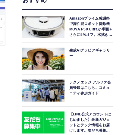
おすすめ
Amazonプライム感謝祭
で高性能ロボット掃除機
MOVA P50 Ultraが半額＋
さらに5％オフ。水拭きモ
ップ自動洗浄・乾燥まで
対応ハイエンドモデル
生成AIグラビアギャラリ
ー
テクノエッジ アルファ会
員登録はこちら。コミュ
ニティ参加ガイド
【LINE公式アカウントは
じめました】最新ガジェ
ットとテック情報をお届
けします。友だち募集