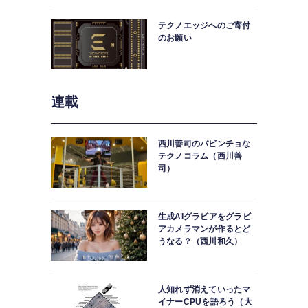
中。
テクノエッジへのご寄付
のお願い
連載
西川善司のバビンチョな
テクノコラム（西川善
司）
生成AIグラビアをグラビ
アカメラマンが作るとど
うなる？（西川和久）
人知れず消えていったマ
イナーCPUを語ろう（大