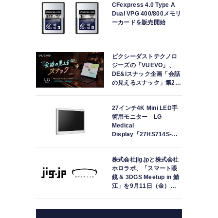
CFexpress 4.0 Type A
Dual VPG 400/800メモリ
ーカードを販売開始
ピクシーダストテクノロ
ジーズの「VUEVO」、
DE&Iスナック企画「会話
の見えるスナック」第2回
を開催。中途難聴の来店
者「数十年ぶりにスナッ
27インチ4K Mini LED手
クに戻れた」
術用モニター LG
Medical
Display「27HS714S-
W」の取り扱いを開始
株式会社jig.jpと株式会社
ホロラボ、「スマート眼
鏡 & 3DGS Meetup in 鯖
江」を9月11日（金）に
共同開催