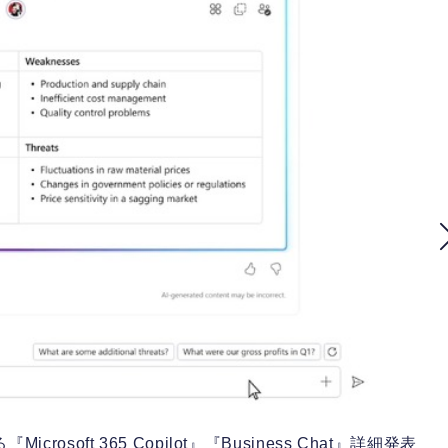
rosoft 365 Copilot』『Business Chat』詳細発表