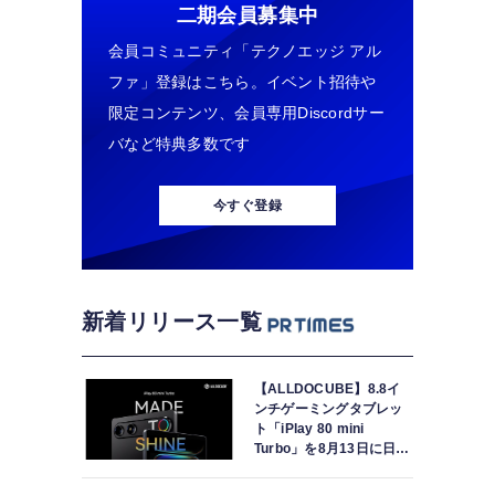
二期会員募集中
会員コミュニティ「テクノエッジ アル
ファ」登録はこちら。イベント招待や
限定コンテンツ、会員専用Discordサー
バなど特典多数です
今すぐ登録
新着リリース一覧
【ALLDOCUBE】8.8イ
ンチゲーミングタブレッ
ト「iPlay 80 mini
Turbo」を8月13日に日本
で世界最速発売