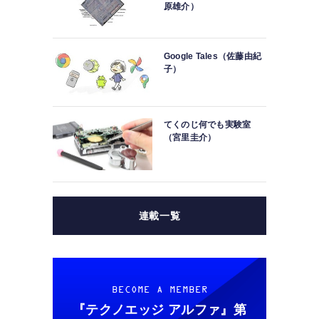
原雄介）
Google Tales（佐藤由紀
子）
てくのじ何でも実験室
（宮里圭介）
連載一覧
BECOME A MEMBER
『テクノエッジ アルファ』
第