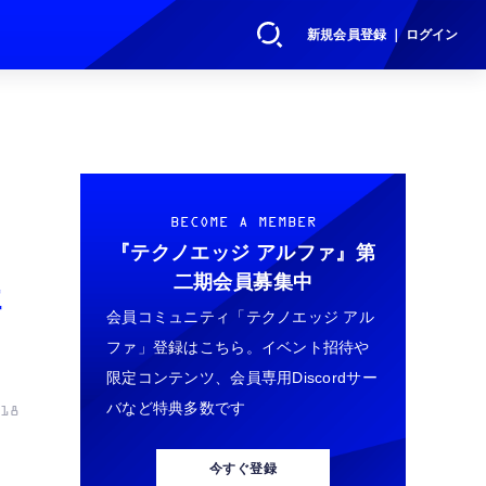
新規会員登録 ｜ ログイン
BECOME A MEMBER
『テクノエッジ アルファ』
第
二期会員募集中
詳
会員コミュニティ「テクノエッジ アル
ファ」登録はこちら。イベント招待や
限定コンテンツ、会員専用Discordサー
バなど特典多数です
18
今すぐ登録