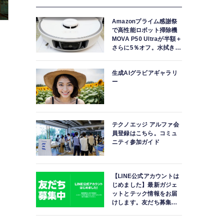
Amazonプライム感謝祭
で高性能ロボット掃除機
MOVA P50 Ultraが半額＋
さらに5％オフ。水拭きモ
ップ自動洗浄・乾燥まで
対応ハイエンドモデル
生成AIグラビアギャラリ
ー
テクノエッジ アルファ会
員登録はこちら。コミュ
ニティ参加ガイド
【LINE公式アカウントは
じめました】最新ガジェ
ットとテック情報をお届
けします。友だち募集
中。