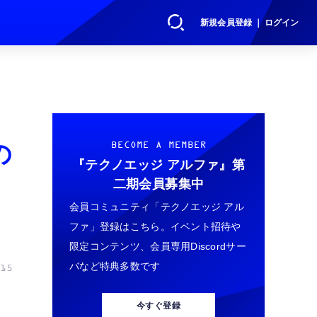
新規会員登録 ｜ ログイン
の
BECOME A MEMBER
『テクノエッジ アルファ』
第
二期会員募集中
会員コミュニティ「テクノエッジ アル
ファ」登録はこちら。イベント招待や
限定コンテンツ、会員専用Discordサー
バなど特典多数です
15
今すぐ登録