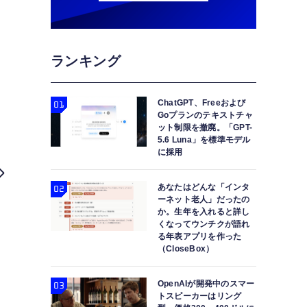
ランキング
ChatGPT、Freeおよび
Goプランのテキストチャ
ット制限を撤廃。「GPT-
5.6 Luna」を標準モデル
に採用
あなたはどんな「インタ
ーネット老人」だったの
か。生年を入れると詳し
くなってウンチクが語れ
る年表アプリを作った
（CloseBox）
OpenAIが開発中のスマー
トスピーカーはリング
DbDのビヘイビア新作『Meet Your Maker』4