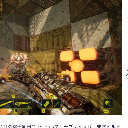
er』4月の発売同日にPS Plusフリープレイ入り。要塞ビルド