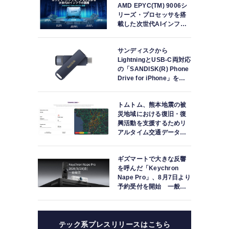
AMD EPYC(TM) 9006シ
リーズ・プロセッサを搭
載した次世代AIインフラ
ストラクチャ・ソリュー
ションを発表
サンディスクから
LightningとUSB-C両対応
の「SANDISK(R) Phone
Drive for iPhone」を日
本国内で発表
トムトム、熊本地震の被
災地域における復旧・復
興活動を支援するためリ
アルタイム交通データを
提供
ギズマートで大きな反響
を呼んだ「Keychron
Nape Pro」、8月7日より
予約受付を開始 一般販
売は8月28日
テック系プレスリリースはこちら