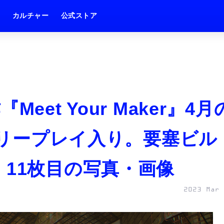
ム
カルチャー
公式ストア
eet Your Maker』4月
sフリープレイ入り。要塞ビル
 11枚目の写真・画像
2023 Mar 