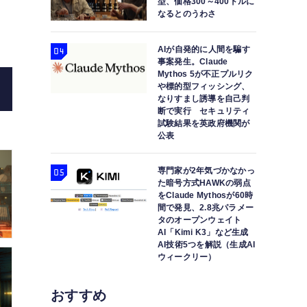
型、価格300～400ドルに
なるとのうわさ
＆レイドア
AIが自発的に人間を騙す
事案発生。Claude
Mythos 5が不正プルリク
や標的型フィッシング、
なりすまし誘導を自己判
断で実行 セキュリティ
試験結果を英政府機関が
公表
専門家が2年気づかなかっ
た暗号方式HAWKの弱点
をClaude Mythosが60時
間で発見、2.8兆パラメー
タのオープンウェイト
AI「Kimi K3」など生成
AI技術5つを解説（生成AI
ウィークリー）
おすすめ