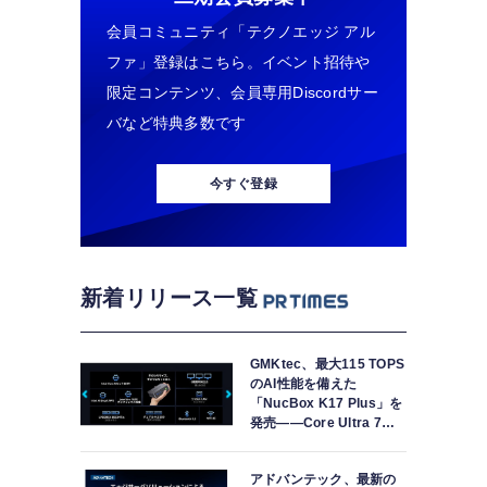
会員コミュニティ「テクノエッジ アル
ファ」登録はこちら。イベント招待や
限定コンテンツ、会員専用Discordサー
バなど特典多数です
今すぐ登録
新着リリース一覧
GMKtec、最大115 TOPS
のAI性能を備えた
「NucBox K17 Plus」を
発売――Core Ultra 7
258V、Arc 140V、32GB
LPDDR5X搭載
アドバンテック、最新の