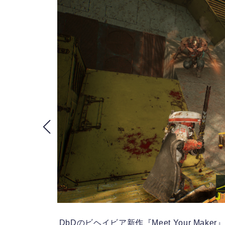
ビルド
DbDのビヘイビア新作『Meet Your Mak