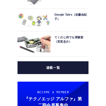
Google Tales（佐藤由紀
子）
てくのじ何でも実験室
（宮里圭介）
連載一覧
BECOME A MEMBER
『テクノエッジ アルファ』
第
二期会員募集中