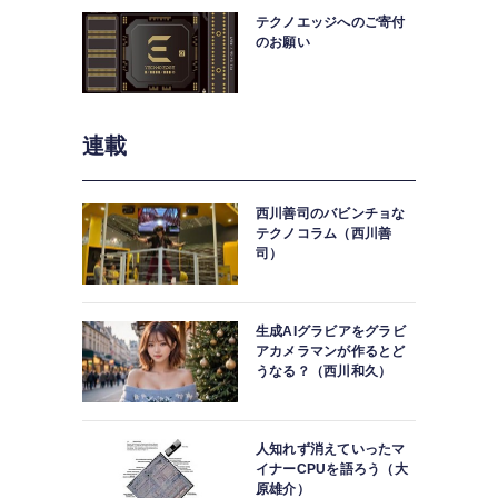
テクノエッジへのご寄付
のお願い
連載
西川善司のバビンチョな
テクノコラム（西川善
司）
生成AIグラビアをグラビ
アカメラマンが作るとど
うなる？（西川和久）
人知れず消えていったマ
イナーCPUを語ろう（大
原雄介）